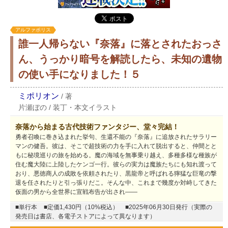
アルファポリス
誰一人帰らない『奈落』に落とされたおっさ
ん、うっかり暗号を解読したら、未知の遺物
の使い手になりました！５
ミポリオン
/
著
片瀬ぼの
/
装丁・本文イラスト
奈落から始まる古代技術ファンタジー、堂々完結！
勇者召喚に巻き込まれた挙句、生還不能の『奈落』に追放されたサラリー
マンの健吾。彼は、そこで超技術の力を手に入れて脱出すると、仲間とと
もに秘境巡りの旅を始める。魔の海域を無事乗り越え、多種多様な種族が
住む魔大陸に上陸したケンゴ一行。彼らの実力は魔族たちにも知れ渡って
おり、悪徳商人の成敗を依頼されたり、黒龍帝と呼ばれる獰猛な巨竜の撃
退を任されたりと引っ張りだこ。そんな中、これまで幾度か対峙してきた
仮面の男から全世界に宣戦布告が出され――
■単行本
■定価1,430円（10%税込）
■2025年06月30日発行（実際の
発売日は書店、各電子ストアによって異なります）