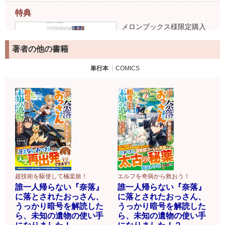
特典
メロンブックス様限定購入
特典 書き下ろしSSペーパ
ー配布！
著者の他の書籍
単行本
COMICS
超技術を駆使して極楽旅！
エルフを奇病から救おう！
誰一人帰らない『奈落』
誰一人帰らない『奈落』
に落とされたおっさん、
に落とされたおっさん、
うっかり暗号を解読した
うっかり暗号を解読した
ら、未知の遺物の使い手
ら、未知の遺物の使い手