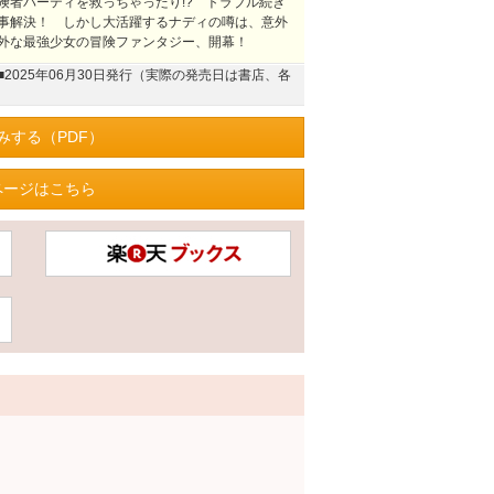
険者パーティを救っちゃったり!? トラブル続き
事解決！ しかし大活躍するナディの噂は、意外
外な最強少女の冒険ファンタジー、開幕！
■2025年06月30日発行（実際の発売日は書店、各
みする（PDF）
ページはこちら