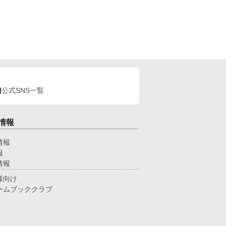
公式SNS一覧
情報
情報
報
情報
様向け
ームブッククラブ