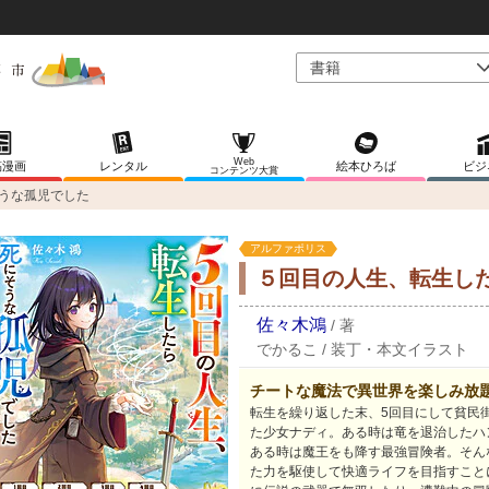
Web
稿漫画
レンタル
絵本ひろば
ビジ
コンテンツ大賞
うな孤児でした
アルファポリス
５回目の人生、転生し
佐々木鴻
/
著
でかるこ
/
装丁・本文イラスト
チートな魔法で異世界を楽しみ放題
転生を繰り返した末、5回目にして貧民
た少女ナディ。ある時は竜を退治したハ
ある時は魔王をも降す最強冒険者。そん
た力を駆使して快適ライフを目指すこと