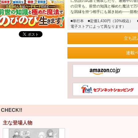
に伝説の武器で無双したり、遭難中の冒
の日常も、前世の知識と極めた魔法で万
な因縁を持つ相手にも届き始め――規格
■単行本
■定価1,430円（10%税込）
電子ストアによって異なります）
立ち読
連載
CHECK!!
主な登場人物