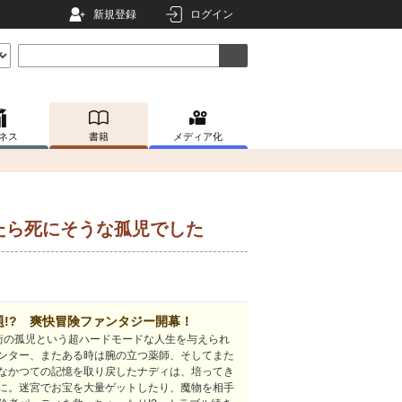
新規登録
ログイン
ネス
書籍
メディア化
たら死にそうな孤児でした
!? 爽快冒険ファンタジー開幕！
街の孤児という超ハードモードな人生を与えられ
ンター、またある時は腕の立つ薬師、そしてまた
なかつての記憶を取り戻したナディは、培ってき
に。迷宮でお宝を大量ゲットしたり、魔物を相手