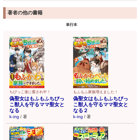
著者の他の書籍
単行本
ちびっこ達に愛され中！
もふもふ家族増えました！
偽聖女はもふもふちびっ
偽聖女はもふもふちびっ
こ獣人を守るママ聖女と
こ獣人を守るママ聖女と
なる
なる２
k-ing
/
著
k-ing
/
著