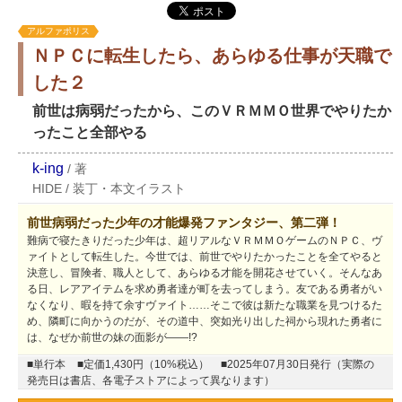
アルファポリス
ＮＰＣに転生したら、あらゆる仕事が天職で
した２
前世は病弱だったから、このＶＲＭＭＯ世界でやりたか
ったこと全部やる
k-ing
/
著
HIDE
/
装丁・本文イラスト
前世病弱だった少年の才能爆発ファンタジー、第二弾！
難病で寝たきりだった少年は、超リアルなＶＲＭＭＯゲームのＮＰＣ、ヴ
ァイトとして転生した。今世では、前世でやりたかったことを全てやると
決意し、冒険者、職人として、あらゆる才能を開花させていく。そんなあ
る日、レアアイテムを求め勇者達が町を去ってしまう。友である勇者がい
なくなり、暇を持て余すヴァイト……そこで彼は新たな職業を見つけるた
め、隣町に向かうのだが、その道中、突如光り出した祠から現れた勇者に
は、なぜか前世の妹の面影が――!?
■単行本
■定価1,430円（10%税込）
■2025年07月30日発行（実際の
発売日は書店、各電子ストアによって異なります）