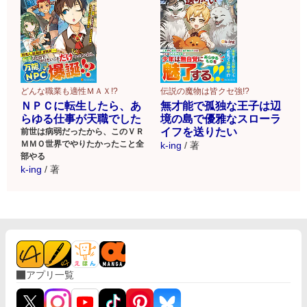
どんな職業も適性ＭＡＸ!?
伝説の魔物は皆クセ強!?
ＮＰＣに転生したら、あ
無才能で孤独な王子は辺
らゆる仕事が天職でした
境の島で優雅なスローラ
イフを送りたい
前世は病弱だったから、このＶＲ
ＭＭＯ世界でやりたかったこと全
k-ing
/
著
部やる
k-ing
/
著
アプリ一覧