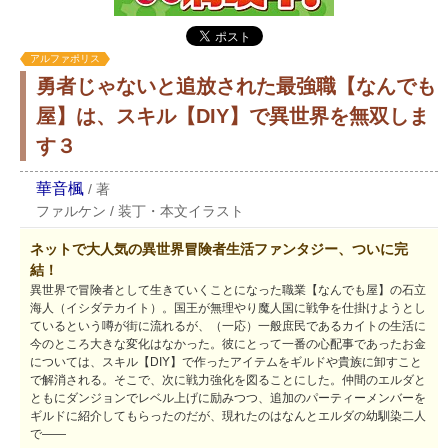
アルファポリス
勇者じゃないと追放された最強職【なんでも
屋】は、スキル【DIY】で異世界を無双しま
す３
華音楓
/
著
ファルケン
/
装丁・本文イラスト
ネットで大人気の異世界冒険者生活ファンタジー、ついに完
結！
異世界で冒険者として生きていくことになった職業【なんでも屋】の石立
海人（イシダテカイト）。国王が無理やり魔人国に戦争を仕掛けようとし
ているという噂が街に流れるが、（一応）一般庶民であるカイトの生活に
今のところ大きな変化はなかった。彼にとって一番の心配事であったお金
については、スキル【DIY】で作ったアイテムをギルドや貴族に卸すこと
で解消される。そこで、次に戦力強化を図ることにした。仲間のエルダと
ともにダンジョンでレベル上げに励みつつ、追加のパーティーメンバーを
ギルドに紹介してもらったのだが、現れたのはなんとエルダの幼馴染二人
で――