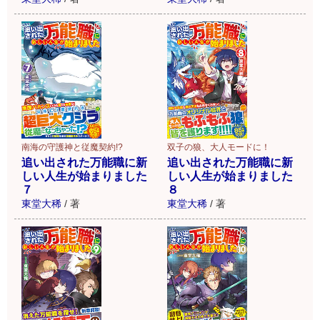
南海の守護神と従魔契約!?
双子の狼、大人モードに！
追い出された万能職に新
追い出された万能職に新
しい人生が始まりました
しい人生が始まりました
７
８
東堂大稀
/
著
東堂大稀
/
著