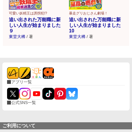
可愛い妖精王は誘拐犯!?
暴走グリおじさん劇場！
追い出された万能職に新
追い出された万能職に新
しい人生が始まりました
しい人生が始まりました
９
10
東堂大稀
/
著
東堂大稀
/
著
アプリ一覧
公式SNS一覧
ご利用について