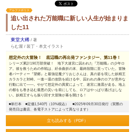
アルファポリス
追い出された万能職に新しい人生が始まりま
した11
東堂大稀
/
著
らむ屋
/
装丁・本文イラスト
想定外の大冒険！ 底辺職の再出発ファンタジー、第11巻！
シリーズ累計190万部突破！ 地下大迷宮に囚われた『万能職』の少年ロ
ア。彼を救うための作戦は、紆余曲折の末、最終段階に至っていた。冒険
者パーティー『望郷』と最強従魔グリおじさんは、真の姿を現した妖精王
カラカラと対峙。一進一退の攻防を続ける中、囚われの身のロアが意外な
行動に出て――。やがて想定外の異変によって、迷宮に激震が走る。地上
の都をも巻き込む最悪の災いを前にしても、ロアはやっぱり逃げはしな
い。妖精王すらも振り回す大冒険が幕を開ける！
■単行本
■定価1,540円（10%税込）
■2025年09月30日発行（実際の
発売日は書店、各電子ストアによって異なります）
立ち読みする（PDF）