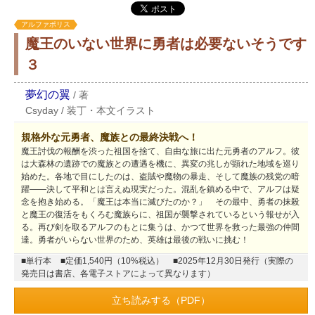
アルファポリス
魔王のいない世界に勇者は必要ないそうです
３
夢幻の翼
/
著
Csyday
/
装丁・本文イラスト
規格外な元勇者、魔族との最終決戦へ！
魔王討伐の報酬を渋った祖国を捨て、自由な旅に出た元勇者のアルフ。彼
は大森林の遺跡での魔族との遭遇を機に、異変の兆しが顕れた地域を巡り
始めた。各地で目にしたのは、盗賊や魔物の暴走、そして魔族の残党の暗
躍――決して平和とは言えぬ現実だった。混乱を鎮める中で、アルフは疑
念を抱き始める。「魔王は本当に滅びたのか？」 その最中、勇者の抹殺
と魔王の復活をもくろむ魔族らに、祖国が襲撃されているという報せが入
る。再び剣を取るアルフのもとに集うは、かつて世界を救った最強の仲間
達。勇者がいらない世界のため、英雄は最後の戦いに挑む！
■単行本
■定価1,540円（10%税込）
■2025年12月30日発行（実際の
発売日は書店、各電子ストアによって異なります）
立ち読みする（PDF）