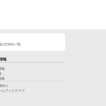
公式SNS一覧
情報
情報
報
情報
様向け
ームブッククラブ