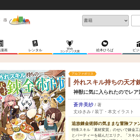
Web
稿漫画
レンタル
絵本ひろば
ビジ
コンテンツ大賞
アルファポリス
外れスキル持ちの天才
神獣に気に入られたのでレア
蒼井美紗
/
著
丈ゆきみ
/
装丁・本文イラスト
追放錬金術師の気ままな冒険ファ
特殊スキル「素材変質」のせいで錬金工
とパーティーを組んだエリク。「スキル