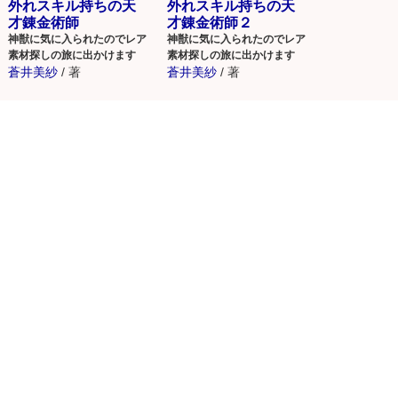
外れスキル持ちの天
外れスキル持ちの天
才錬金術師
才錬金術師２
神獣に気に入られたのでレア
神獣に気に入られたのでレア
素材探しの旅に出かけます
素材探しの旅に出かけます
蒼井美紗
/
著
蒼井美紗
/
著