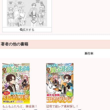
著者の他の書籍
単行本
もふもふたちと、錬金旅！
辺境で超レア素材探し！