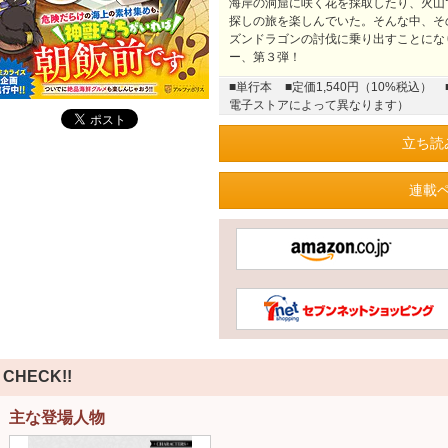
海岸の洞窟に咲く花を採取したり、火山
探しの旅を楽しんでいた。そんな中、そ
ズンドラゴンの討伐に乗り出すことにな
ー、第３弾！
■単行本
■定価1,540円（10%税込）
電子ストアによって異なります）
立ち読
連載
CHECK!!
主な登場人物