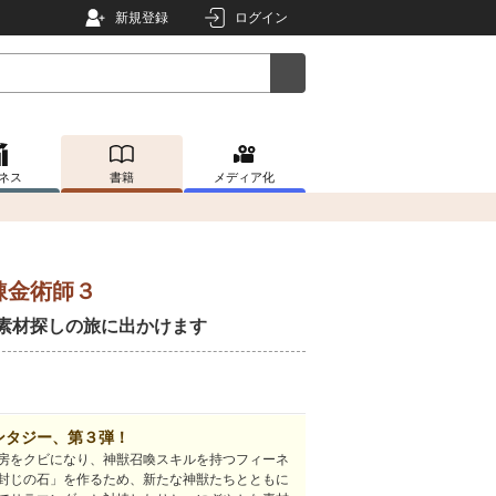
新規登録
ログイン
ネス
書籍
メディア化
錬金術師３
素材探しの旅に出かけます
ンタジー、第３弾！
房をクビになり、神獣召喚スキルを持つフィーネ
封じの石」を作るため、新たな神獣たちとともに