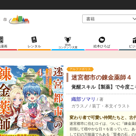
Web
稿漫画
レンタル
絵本ひろば
ビジ
コンテンツ大賞
アルファポリス
迷宮都市の錬金薬師４
覚醒スキル【製薬】で今度こ
織部ソマリ
/
著
ガラスノ
/
装丁・本文イラスト
変わり者で可愛い仲間たちと、古
迷宮都市に住むロイは、ついに『錬金薬
目指して穏やかな日々を送っていた。あ
して幻の万能薬でもある「賢者の石」の