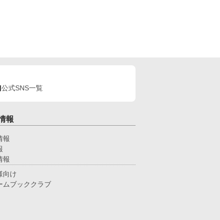
公式SNS一覧
情報
情報
報
情報
様向け
ームブッククラブ