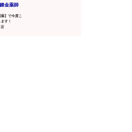
錬金薬師
製薬】で今度こ
します！
著