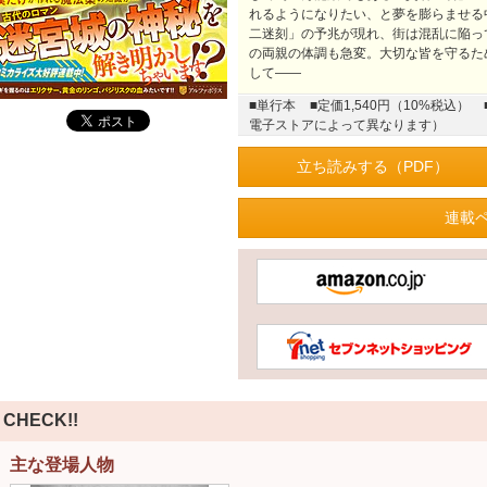
れるようになりたい、と夢を膨らませる
二迷刻」の予兆が現れ、街は混乱に陥っ
の両親の体調も急変。大切な皆を守るた
して――
■単行本
■定価1,540円（10%税込）
電子ストアによって異なります）
立ち読みする（PDF）
連載
CHECK!!
主な登場人物