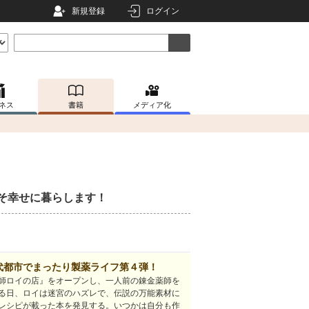
新規登録
ログイン
ネス
書籍
メディア化
そ幸せに暮らします！
代都市でまったり製薬ライフ第４弾！
師ロイの店』をオープンし、一人前の錬金薬師を
る日、ロイは迷宮のハズレで、伝説の万能素材に
レシピが載った本を発見する。いつかは自分も作