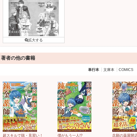
著者の他の書籍
単行本
文庫本
COMICS
超スキルで脱・見習い！
僕がもう一人!?
念願の薬屋開