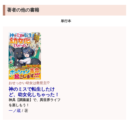
著者の他の書籍
単行本
おせっかい幼女は救世主!?
神のミスで転生したけ
ど、幼女化しちゃった！
神具【調薬釜】で、異世界ライフ
を楽しもう！
一ノ蔵
/
著