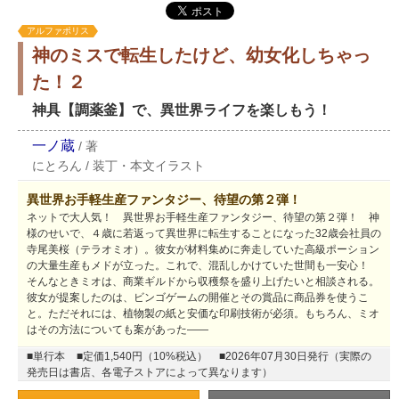
アルファポリス
神のミスで転生したけど、幼女化しちゃっ
た！２
神具【調薬釜】で、異世界ライフを楽しもう！
一ノ蔵
/
著
にとろん
/
装丁・本文イラスト
異世界お手軽生産ファンタジー、待望の第２弾！
ネットで大人気！ 異世界お手軽生産ファンタジー、待望の第２弾！ 神
様のせいで、４歳に若返って異世界に転生することになった32歳会社員の
寺尾美桜（テラオミオ）。彼女が材料集めに奔走していた高級ポーション
の大量生産もメドが立った。これで、混乱しかけていた世間も一安心！
そんなときミオは、商業ギルドから収穫祭を盛り上げたいと相談される。
彼女が提案したのは、ビンゴゲームの開催とその賞品に商品券を使うこ
と。ただそれには、植物製の紙と安価な印刷技術が必須。もちろん、ミオ
はその方法についても案があった――
■単行本
■定価1,540円（10%税込）
■2026年07月30日発行（実際の
発売日は書店、各電子ストアによって異なります）