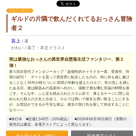
アルファポリス
ギルドの片隅で飲んだくれてるおっさん冒険
者２
哀上
/
著
かれい
/
装丁・本文イラスト
実は最強なおっさんの異世界自堕落生活ファンタジー、第２
弾！
第５回次世代ファンタジーカップ「超個性的キャラクター賞」受賞作、待
望の続刊！ チートを貰って異世界に転生したものの、特に何も成し遂げ
ることなく35年が経ちついに前世の年齢を超えたロルフ。冬の兆しを感じ
たある日、彼は馴染みの温泉街へ向かい、湯船で酒を嗜む至福の時間を過
ごす。そんな中、ふと足を踏み入れたスラム街で、凍えるケージに閉じ込
められた獣人の少女と出会う。ロルフは勢いで彼女を買い取ることにする
が、お世話ができるか不安な彼は、彼女の預け先を探して奔走することに
なり――
■単行本
■定価1,540円（10%税込）
■2026年06月30日発行（実際の
発売日は書店、各電子ストアによって異なります）