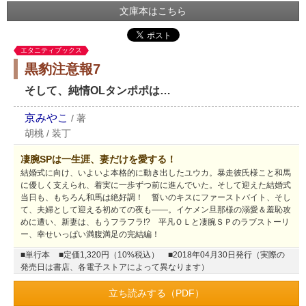
文庫本はこちら
エタニティブックス
黒豹注意報7
そして、純情OLタンポポは…
京みやこ
/
著
胡桃
/
装丁
凄腕SPは一生涯、妻だけを愛する！
結婚式に向け、いよいよ本格的に動き出したユウカ。暴走彼氏様こと和馬
に優しく支えられ、着実に一歩ずつ前に進んでいた。そして迎えた結婚式
当日も、もちろん和馬は絶好調！ 誓いのキスにファーストバイト、そし
て、夫婦として迎える初めての夜も――。イケメン旦那様の溺愛＆羞恥攻
めに遭い、新妻は、もうフラフラ!? 平凡ＯＬと凄腕ＳＰのラブストーリ
ー、幸せいっぱい満腹満足の完結編！
■単行本
■定価1,320円（10%税込）
■2018年04月30日発行（実際の
発売日は書店、各電子ストアによって異なります）
立ち読みする（PDF）