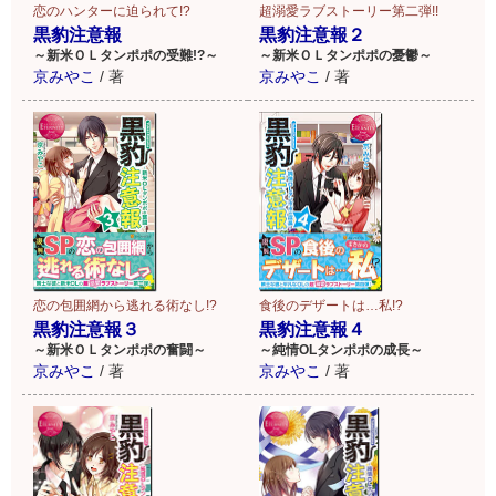
恋のハンターに迫られて!?
超溺愛ラブストーリー第二弾!!
黒豹注意報
黒豹注意報２
～新米ＯＬタンポポの受難!?～
～新米ＯＬタンポポの憂鬱～
京みやこ
/
著
京みやこ
/
著
恋の包囲網から逃れる術なし!?
食後のデザートは…私!?
黒豹注意報３
黒豹注意報４
～新米ＯＬタンポポの奮闘～
～純情OLタンポポの成長～
京みやこ
/
著
京みやこ
/
著