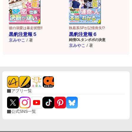
彼の溺愛は暴走状態!!
執着系SPが記憶喪失!?
黒豹注意報５
黒豹注意報６
京みやこ
/
著
純情OLタンポポの決意
京みやこ
/
著
アプリ一覧
公式SNS一覧