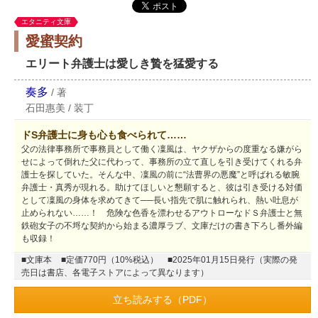
エタニティ文庫
愛蜜契約
エリート弁護士は愛しき贄を猛愛する
奏多
/
著
石田惠美
/
装丁
ドS弁護士に身も心も食べられて……
父の法律事務所で事務員として働く凜風は、ヤクザからの度重なる嫌がら
せによって倒れた父に代わって、事務所の立て直しを引き受けてくれる弁
護士を探していた。そんな中、凜風の前に“法曹界の悪魔”と呼ばれる敏腕
弁護士・真秀が現れる。助けてほしいと懇願すると、彼は引き受ける対価
として凜風の身体を求めてきて──長い指先で肌に触れられ、熱い吐息が
止められない……！ 危険な色香を漂わせるアウトローなドＳ弁護士と無
鉄砲女子の不埒な契約から始まる濃厚ラブ、文庫だけの書き下ろし番外編
も収録！
■文庫本
■定価770円（10%税込）
■2025年01月15日発行（実際の発
売日は書店、各電子ストアによって異なります）
立ち読みする（PDF）