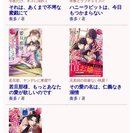
今夜だけ、キスに溺れて
専務とラブチェイス!?
それは、あくまで不埒な
ハニーラビットは、今日
蜜戯にて
もつかまらない
奏多
/
著
奏多
/
著
若旦那、ヤンデレに豹変!?
元若頭の容赦ない執愛！
若旦那様、もっとあなた
その愛の名は、仁義なき
の愛が欲しいのです
溺情
奏多
/
著
奏多
/
著