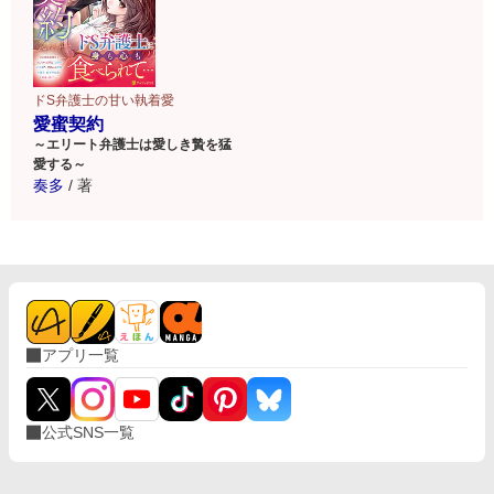
ドS弁護士の甘い執着愛
愛蜜契約
～エリート弁護士は愛しき贄を猛
愛する～
奏多
/
著
アプリ一覧
公式SNS一覧