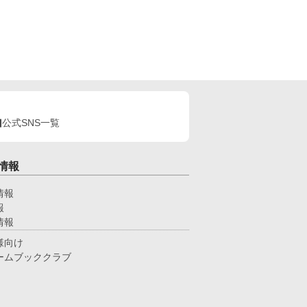
公式SNS一覧
情報
情報
報
情報
様向け
ームブッククラブ