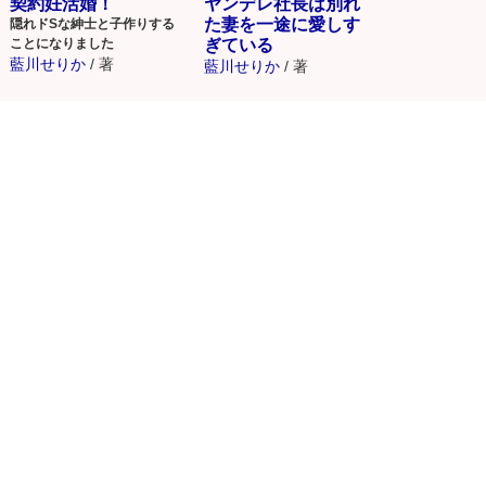
契約妊活婚！
ヤンデレ社長は別れ
た妻を一途に愛しす
隠れドSな紳士と子作りする
ことになりました
ぎている
藍川せりか
/
著
藍川せりか
/
著