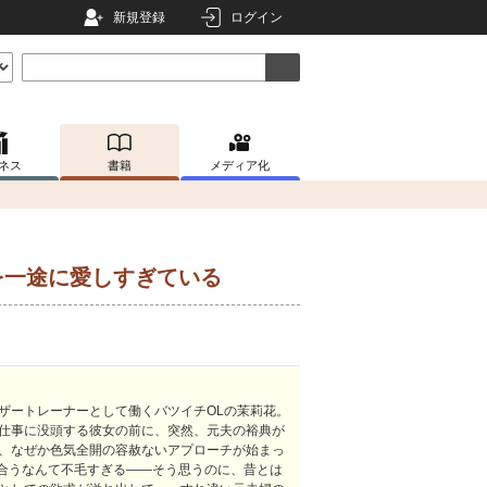
新規登録
ログイン
ネス
書籍
メディア化
を一途に愛しすぎている
ザートレーナーとして働くバツイチOLの茉莉花。
仕事に没頭する彼女の前に、突然、元夫の裕典が
、なぜか色気全開の容赦ないアプローチが始まっ
き合うなんて不毛すぎる――そう思うのに、昔とは