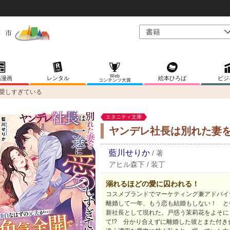
Web
稿漫画
レンタル
絵本ひろば
ビジ
コンテンツ大賞
愛しすぎている
エタニティ文庫
ヤンデレ社長は別れた妻
藍川せりか
/
著
アヒル森下
/
装丁
溺れるほどの愛に囚われる！
コスメブランドでマーケティング兼アドバイ
離婚して一年、もう恋も結婚もしない！ と
新社長として現れた。戸惑う茉莉花をよそに
て!? 分かり合えずに離婚した彼とまた付