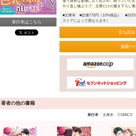
違う濃密な愛撫に甘く乱され、眠っていた女
やり直し極上ラブ、文庫だけの書き下ろし番
■文庫本
■定価770円（10%税込）
■20
ストアによって異なります）
単行本はこちら
立ち読み
連載ペ
著者の他の書籍
単行本
文庫本
COMICS