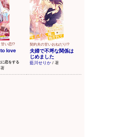
甘い恋!?
契約夫の甘いおねだり!?
to love
夫婦で不埒な関係は
じめました
夫に恋をする
藍川せりか
/
著
著