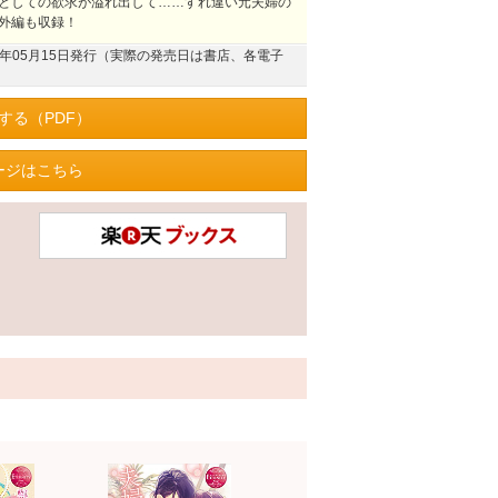
としての欲求が溢れ出して……すれ違い元夫婦の
外編も収録！
25年05月15日発行（実際の発売日は書店、各電子
する（PDF）
ージはこちら