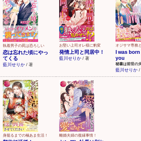
お堅い上司オレ様に豹変
オジサマ専務と
執着男子の罠は恐ろしい
発情上司と同居中！
I was born 
恋は忘れた頃にやっ
you
てくる
藍川せりか
/
著
秘書は前世の
藍川せりか
/
著
藍川せりか
/
身籠るまでの極あま生活！
離婚夫婦の復縁事情！