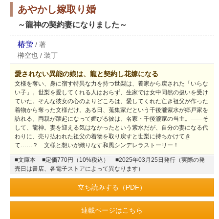
あやかし嫁取り婚
～龍神の契約妻になりました～
椿蛍
/
著
榊空也
/
装丁
愛されない異能の娘は、龍と契約し花嫁になる
文様を奪い、身に宿す特異な力を持つ世梨は、養家から戻された「いらな
い子」。世梨を愛してくれる人はおらず、生家では女中同然の扱いを受け
ていた。そんな彼女の心のよりどころは、愛してくれた亡き祖父が作った
着物から奪った文様だけ。ある日、蒐集家だという千後瀧紫水が郷戸家を
訪れる。両親が躍起になって媚びる彼は、名家・千後瀧家の当主。――そ
して、龍神。妻を迎える気はなかったという紫水だが、自分の妻になる代
わりに、売り払われた祖父の着物を取り戻すと世梨に持ちかけてき
て……？ 文様と想いが織りなす和風シンデレラストーリー！
■文庫本
■定価770円（10%税込）
■2025年03月25日発行（実際の発
売日は書店、各電子ストアによって異なります）
立ち読みする（PDF）
連載ページはこちら