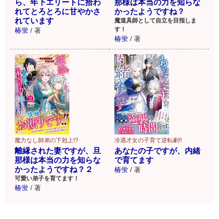
ら、年下エリートに拾わ
那様は本当の力を知らな
れてとろとろに甘やかさ
かったようですね？
れています
魔道具師として自立を目指しま
す！
椿蛍
/
著
椿蛍
/
著
魔力なし師弟の下剋上!?
冷遇才女の子育て逆転劇!!
離縁された妻ですが、旦
あなたの子ですが、内緒
那様は本当の力を知らな
で育てます
かったようですね？２
椿蛍
/
著
可愛い弟子を育てます！
椿蛍
/
著