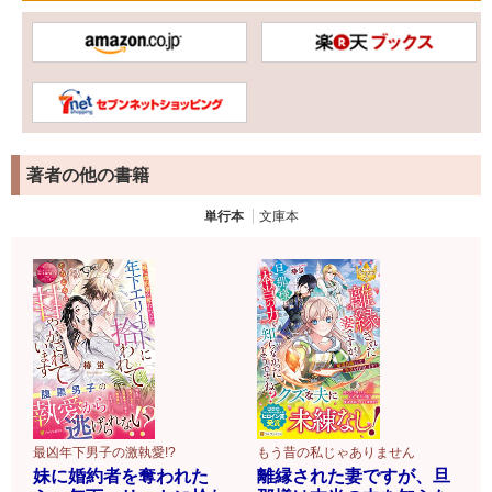
著者の他の書籍
単行本
文庫本
最凶年下男子の激執愛!?
もう昔の私じゃありません
妹に婚約者を奪われた
離縁された妻ですが、旦