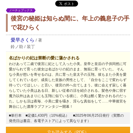
ノーチェブックス
後宮の秘姫は知らぬ間に、年上の義息子の手
で花ひらく
愛早さくら
/
著
鈴ノ助
/
装丁
名ばかりの妃は禁断の愛に蕩かされる
わけあって二歳で後宮に妃として入った小美。皇帝と皇后の子供同然に可
愛がられて育った彼女は名ばかりの妃のまま、無垢に育っていた。 そん
な小美が想いを寄せるのは、共に育った皇太子の玉翔。彼もまた小美を愛
してくれているが、成長した皇族の男性として、「自分をここで変わらず
待っていてほしい」と言い、後宮の外へ出てしまう。彼に会えず寂しく暮
らしていた小美はある日、新しい従者の涼を紹介される。髪色や身に宿す
魔力以外はあまりにも玉翔に似ている彼に、小美は酷く驚かされるのだっ
た。しかも涼は夜毎、小美に愛を囁き、淫らな真似をして……中華後宮を
舞台にした濃厚ラブファンタジー開幕！
■単行本
■定価1,430円（10%税込）
■2025年06月25日発行（実際の
発売日は書店、各電子ストアによって異なります）
立ち読みする（PDF）