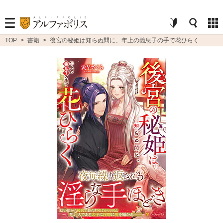
TOP
>
書籍
>
後宮の秘姫は知らぬ間に、年上の義息子の手で花ひらく