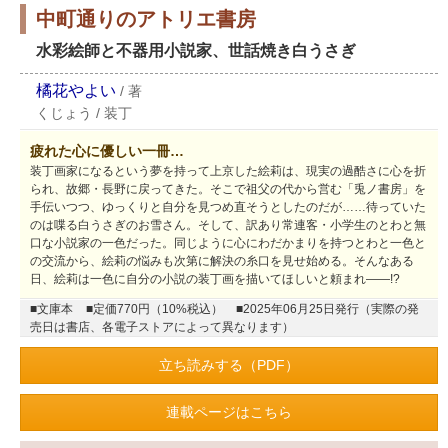
中町通りのアトリエ書房
水彩絵師と不器用小説家、世話焼き白うさぎ
橘花やよい
/
著
くじょう
/
装丁
疲れた心に優しい一冊…
装丁画家になるという夢を持って上京した絵莉は、現実の過酷さに心を折
られ、故郷・長野に戻ってきた。そこで祖父の代から営む「兎ノ書房」を
手伝いつつ、ゆっくりと自分を見つめ直そうとしたのだが……待っていた
のは喋る白うさぎのお雪さん。そして、訳あり常連客・小学生のとわと無
口な小説家の一色だった。同じように心にわだかまりを持つとわと一色と
の交流から、絵莉の悩みも次第に解決の糸口を見せ始める。そんなある
日、絵莉は一色に自分の小説の装丁画を描いてほしいと頼まれ――!?
■文庫本
■定価770円（10%税込）
■2025年06月25日発行（実際の発
売日は書店、各電子ストアによって異なります）
立ち読みする（PDF）
連載ページはこちら