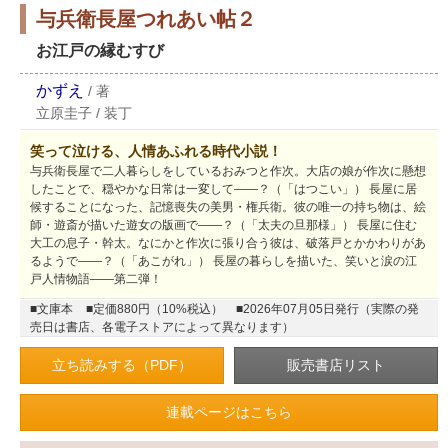
与兵衛長屋つれあい帖２
お江戸の縁むすび
かずえ
/
著
立原圭子
/
装丁
笑って泣ける、人情あふれる時代小説！
与兵衛長屋で二人暮らしをしているおみつと作次。大店の娘が作次に懸想
したことで、穏やかな日常は一変して――？（「はつこい」） 長屋に居
候することになった、記憶喪失の美男・権兵衛。彼の唯一の持ち物は、絵
師・遊斎が描いた遊女の版画で――？（「太夫の旦那様」） 長屋に住む
大工の息子・幹太。なにかと作次に張り合う彼は、破落戸とかかわりがあ
るようで――？（「あこがれ」） 長屋の暮らしを描いた、笑いと涙の江
戸人情物語――第二弾！
■文庫本
■定価880円（10%税込）
■2026年07月05日発行（実際の発
売日は書店、各電子ストアによって異なります）
立ち読みする（PDF）
連載ページはこちら