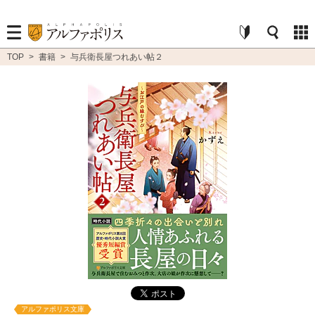
TOP
>
書籍
>
与兵衛長屋つれあい帖２
アルファポリス文庫