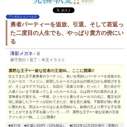
アンダルシュノベルズ
勇者パーティーを追放、引退、そして若返っ
た二度目の人生でも、やっぱり貴方の傍にい
る
薄影メガネ
/
著
兼守美行
/
装丁・本文イラスト
寡黙な王子×一途な従者の王道BL、ここに開幕!!
仕えてきた王子兼勇者のラーティに、老いを理由にパーティーを追放され
たルーカス・フォリン。絶望したルーカスは火山の噴火口から身投げする
が、そこはマグマではなく、伝説の「若返りの泉」だった！ 見た目が十
八歳くらいまで若返ってしまったルーカスは、心は四十代の老兵のまま、
冒険者を引退する。一年後、ひっそりと暮らすルーカスの元に、魔王を討
伐し凱旋したラーティが訪れてきたが、彼を見た途端、下腹部が強い疼き
に襲われる。実はルーカスはとある理由から、妖精の王より男でも子を宿
すことができる子宮を賜っていて……!? 寡黙な王子×一途な従者の王道
ファンタジーBL、ここに開幕!!
■単行本
■定価1,430円（10%税込）
■2022年12月20日発行（実際の