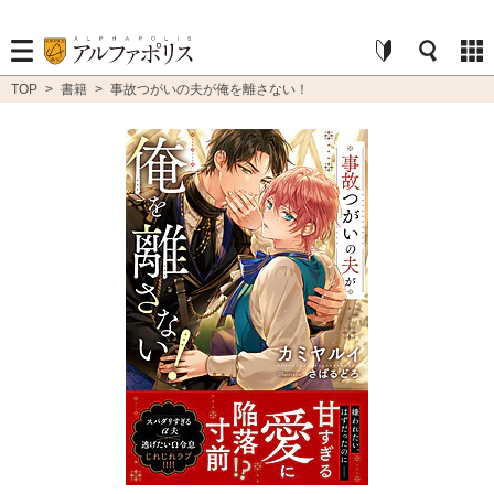
TOP
>
書籍
>
事故つがいの夫が俺を離さない！