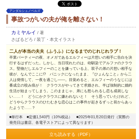
アンダルシュノベルズ
事故つがいの夫が俺を離さない！
カミヤルイ
/
著
さばるどろ
/
装丁・本文イラスト
二人が本当の夫夫（ふうふ）になるまでのじれじれラブ！
卒業パーティーの夜、オメガであるエルフィーは片想いの相手に告白を決
行するはずだった。しかし、当日現れたのは、幼馴染でアルファのクラウ
ス。堅物だしエルフィーのことを嫌っている上、双子の弟の片想い相手な
彼が、なんでここに!? パニックになったまま、『ひょんなこと』から二
人は発情して、一夜を過ごし――。目覚めると、エルフィーのうなじには
番成立の咬み痕が！ クラウスがやってきて求婚され、半ば強制的に婚約
生活が始まってしまう。このままじゃ、弟にも怒られるし恋も成就しな
い……！ どうにかクラウスに嫌われないと！ そう思っていたけれど、
どうやらクラウスのひたむきな恋心はこの事件が起きるずっと前からあっ
たようで……？
■単行本
■定価1,540円（10%税込）
■2025年01月20日発行（実際の
発売日は書店、各電子ストアによって異なります）
立ち読みする（PDF）