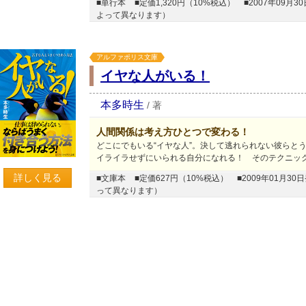
■単行本
■定価1,320円（10%税込）
■2007年09
よって異なります）
アルファポリス文庫
イヤな人がいる！
本多時生
/
著
人間関係は考え方ひとつで変わる！
どこにでもいる“イヤな人”。決して逃れられない彼らと
イライラせずにいられる自分になれる！ そのテクニッ
詳しく見る
■文庫本
■定価627円（10%税込）
■2009年01月
って異なります）