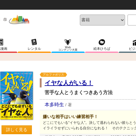
Web
稿漫画
レンタル
絵本ひろば
ビジ
コンテンツ大賞
アルファポリス
イヤな人がいる！
苦手な人とうまくつきあう方法
本多時生
/
著
嫌いな相手はいい練習相手！
どこにでもいる“イヤな人”。決して逃れられない彼らと
イライラせずにいられる自分になれる！ そのテクニッ
詳しく見る