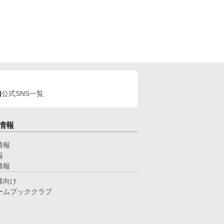
公式SNS一覧
情報
情報
報
情報
様向け
ームブッククラブ