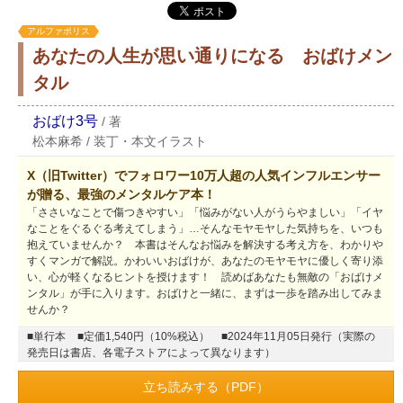
アルファポリス
あなたの人生が思い通りになる おばけメン
タル
おばけ3号
/
著
松本麻希
/
装丁・本文イラスト
X（旧Twitter）でフォロワー10万人超の人気インフルエンサー
が贈る、最強のメンタルケア本！
「ささいなことで傷つきやすい」「悩みがない人がうらやましい」「イヤ
なことをぐるぐる考えてしまう」…そんなモヤモヤした気持ちを、いつも
抱えていませんか？ 本書はそんなお悩みを解決する考え方を、わかりや
すくマンガで解説。かわいいおばけが、あなたのモヤモヤに優しく寄り添
い、心が軽くなるヒントを授けます！ 読めばあなたも無敵の「おばけメ
ンタル」が手に入ります。おばけと一緒に、まずは一歩を踏み出してみま
せんか？
■単行本
■定価1,540円（10%税込）
■2024年11月05日発行（実際の
発売日は書店、各電子ストアによって異なります）
立ち読みする（PDF）