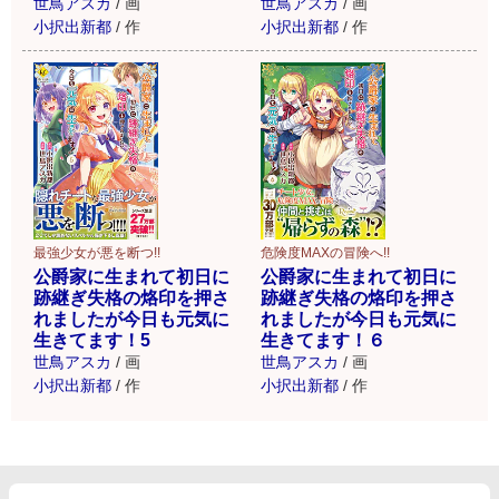
世鳥アスカ
/
画
世鳥アスカ
/
画
小択出新都
/
作
小択出新都
/
作
最強少女が悪を断つ!!
危険度MAXの冒険へ!!
公爵家に生まれて初日に
公爵家に生まれて初日に
跡継ぎ失格の烙印を押さ
跡継ぎ失格の烙印を押さ
れましたが今日も元気に
れましたが今日も元気に
生きてます！5
生きてます！６
世鳥アスカ
/
画
世鳥アスカ
/
画
小択出新都
/
作
小択出新都
/
作