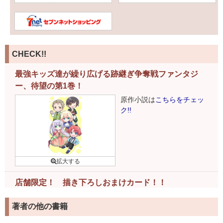
CHECK!!
最強キッズ達が繰り広げる跡継ぎ争奪戦ファンタジ
ー、待望の第1巻！
原作小説は
こちらをチェッ
ク!!
店舗限定！ 描き下ろしおまけカード！！
下記書店様で書籍ご購入の
著者の他の書籍
お客様には、特製おまけカ
ードがついてきます！
詳細