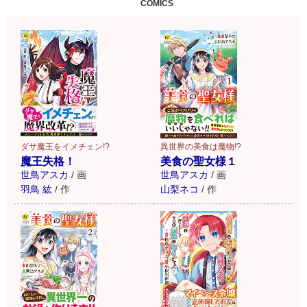
COMICS
はこちら
異世界の美食は魔物!?
ダサ魔王をイメチェン!?
美食の聖女様１
魔王失格！
世鳥アスカ
/
画
世鳥アスカ
/
画
山梨ネコ
/
作
羽鳥 紘
/
作