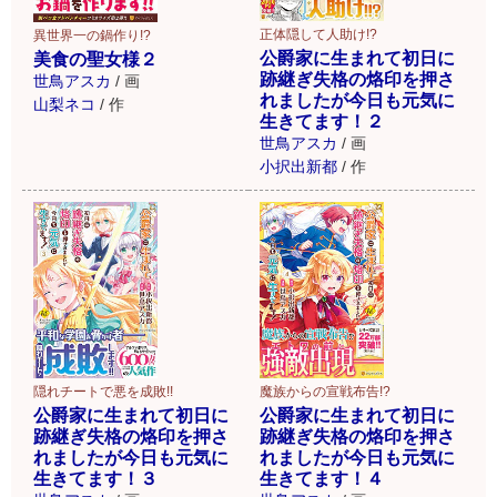
正体隠して人助け!?
異世界一の鍋作り!?
公爵家に生まれて初日に
美食の聖女様２
跡継ぎ失格の烙印を押さ
世鳥アスカ
/
画
れましたが今日も元気に
山梨ネコ
/
作
生きてます！２
世鳥アスカ
/
画
小択出新都
/
作
隠れチートで悪を成敗!!
魔族からの宣戦布告!?
公爵家に生まれて初日に
公爵家に生まれて初日に
跡継ぎ失格の烙印を押さ
跡継ぎ失格の烙印を押さ
れましたが今日も元気に
れましたが今日も元気に
生きてます！３
生きてます！４