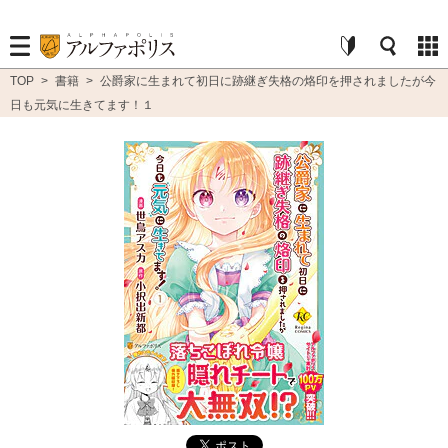
TOP
>
書籍
>
公爵家に生まれて初日に跡継ぎ失格の烙印を押されましたが今
日も元気に生きてます！１