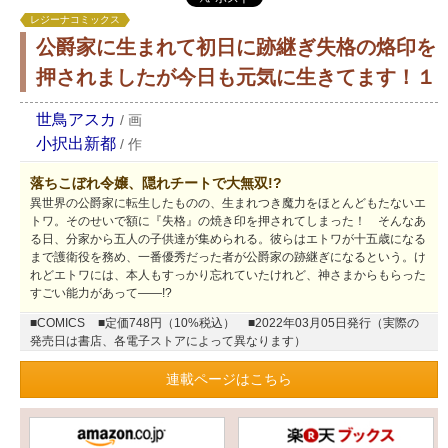
レジーナコミックス
公爵家に生まれて初日に跡継ぎ失格の烙印を
押されましたが今日も元気に生きてます！１
世鳥アスカ
/
画
小択出新都
/
作
落ちこぼれ令嬢、隠れチートで大無双!?
異世界の公爵家に転生したものの、生まれつき魔力をほとんどもたないエ
トワ。そのせいで額に『失格』の焼き印を押されてしまった！ そんなあ
る日、分家から五人の子供達が集められる。彼らはエトワが十五歳になる
まで護衛役を務め、一番優秀だった者が公爵家の跡継ぎになるという。け
れどエトワには、本人もすっかり忘れていたけれど、神さまからもらった
すごい能力があって――!?
■COMICS
■定価748円（10%税込）
■2022年03月05日発行（実際の
発売日は書店、各電子ストアによって異なります）
連載ページはこちら