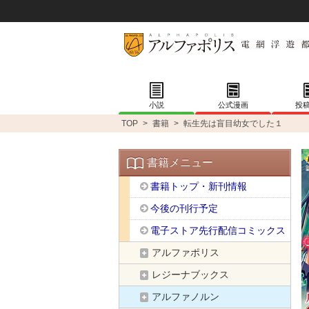
小説
公式漫画
投
TOP
>
書籍
>
転生先は盲目幼女でした１
書籍メニュー
書籍トップ・新刊情報
今後の刊行予定
電子ストア先行配信コミックス
アルファポリス
レジーナブックス
アルファノルン