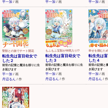
平一加
/
画
平一加
/
画
平一加
/
画
もふもふ宝獣が仲間入り!?
幸せを掴むた
聖獣との旅でチート開花
転生先は盲目幼女で
転生先は盲
転生先は盲目幼女で
した３
した４
した２
前世の記憶と魔法を頼りに生
前世の記憶と
前世の記憶と魔法を頼りに生
き延びます
き延びます
き延びます
平一加
/
画
平一加
/
画
平一加
/
画
丹辺るん
/
作
丹辺るん
/
丹辺るん
/
作