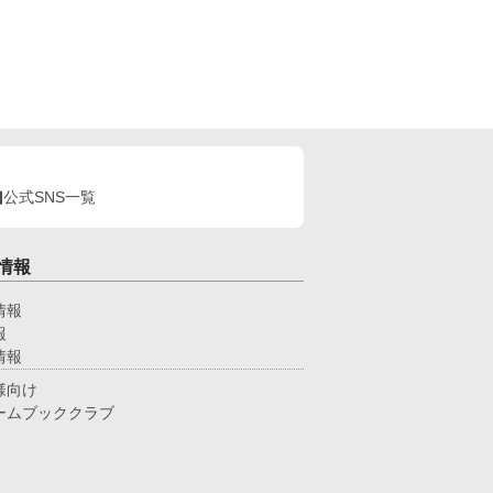
公式SNS一覧
情報
情報
報
情報
様向け
ームブッククラブ