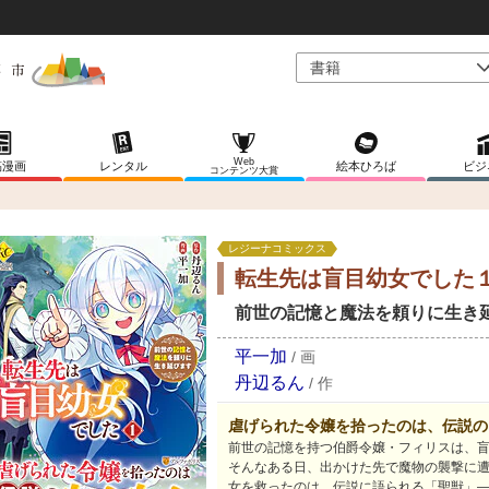
Web
稿漫画
レンタル
絵本ひろば
ビジ
コンテンツ大賞
レジーナコミックス
転生先は盲目幼女でした
前世の記憶と魔法を頼りに生き
平一加
/
画
丹辺るん
/
作
虐げられた令嬢を拾ったのは、伝説の
前世の記憶を持つ伯爵令嬢・フィリスは、
そんなある日、出かけた先で魔物の襲撃に
女を救ったのは、伝説に語られる「聖獣」