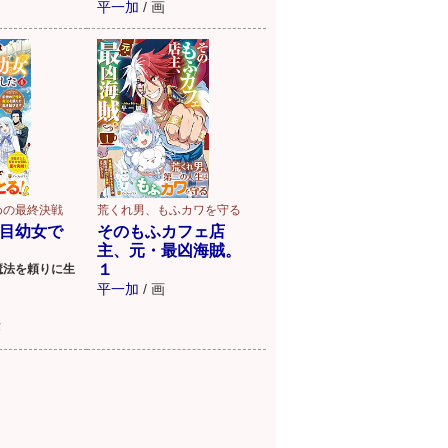
平一加
/
画
めの最終決戦
荒くれ男、もふカワを守る
目幼女で
そのもふカフェ店
主、元・最凶海賊。
１
魔法を頼りに生
平一加
/
画
作