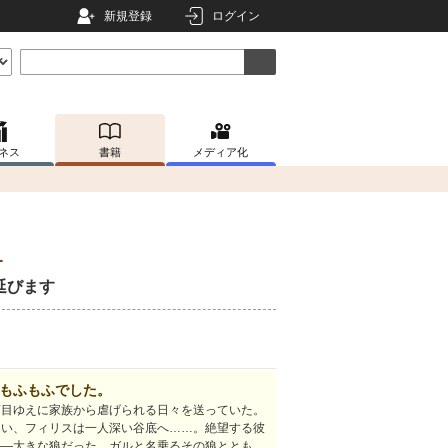
新規登録
ログイン
ネス
書籍
メディア化
１
延びます
もふもふでした。
盲目ゆえに家族から虐げられる日々を送っていた。
遭い、フィリスは一人深い谷底へ……。絶望する彼
――大きな狼だった。ガルと名乗るその狼ととも