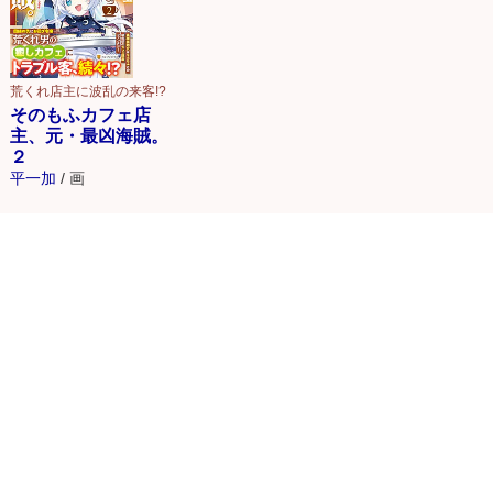
荒くれ店主に波乱の来客!?
そのもふカフェ店
主、元・最凶海賊。
２
平一加
/
画