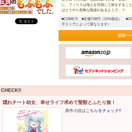
に、フィリスは地上を目指して旅をすること
はどうやら危険な陰謀があるようで…？
■COMICS
■定価748円（10%税込）
■2
子ストアによって異なります）
連載ペ
CHECK!!
隠れチート幼女、幸せライフ求めて聖獣とふたり旅！
原作小説は
こちらをチェック!!