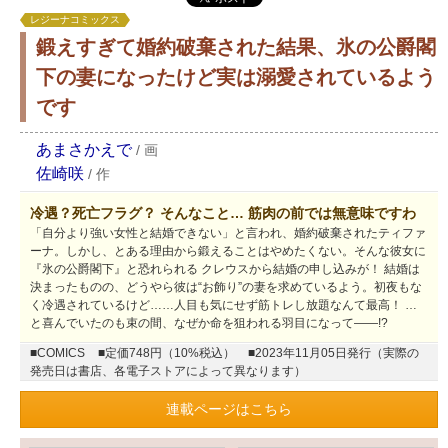
レジーナコミックス
鍛えすぎて婚約破棄された結果、氷の公爵閣
下の妻になったけど実は溺愛されているよう
です
あまさかえで
/
画
佐崎咲
/
作
冷遇？死亡フラグ？ そんなこと… 筋肉の前では無意味ですわ
「自分より強い女性と結婚できない」と言われ、婚約破棄されたティファ
ーナ。しかし、とある理由から鍛えることはやめたくない。そんな彼女に
『氷の公爵閣下』と恐れられる クレウスから結婚の申し込みが！ 結婚は
決まったものの、どうやら彼は“お飾り”の妻を求めているよう。初夜もな
く冷遇されているけど……人目も気にせず筋トレし放題なんて最高！ …
と喜んでいたのも束の間、なぜか命を狙われる羽目になって――!?
■COMICS
■定価748円（10%税込）
■2023年11月05日発行（実際の
発売日は書店、各電子ストアによって異なります）
連載ページはこちら