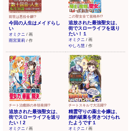
この聖女全て規格外!?
前世は悪役令嬢!?
追放された最強聖女は、
今回の人生はメイドらし
街でスローライフを送り
い
たい！１
オミクニ
/
画
オミクニ
/
画
雨宮茉莉
/
作
やしろ慧
/
作
チート治癒師の本領発揮!?
チートスキルで大活躍!?
追放された最強聖女は、
精霊守りの薬士令嬢は、
街でスローライフを送り
婚約破棄を突きつけられ
たい！2
たようです１
オミクニ
/
画
オミクニ
/
画