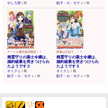
やしろ慧
/
作
餡子・ロ・モティ
/
作
チートな魔法薬店開店！！
黒幕は王妃で…！？
精霊守りの薬士令嬢は、
精霊守りの薬士令嬢は、
婚約破棄を突きつけられ
婚約破棄を突きつけられ
たようです２
たようです３
オミクニ
/
画
オミクニ
/
画
餡子・ロ・モティ
/
作
餡子・ロ・モティ
/
作