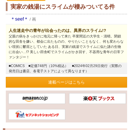
実家の銭湯にスライムが棲みついてる件
＊seef＊
/
画
人生迷走中の青年が出会ったのは、異界のスライム!?
父親の病をきっかけに地元に帰って来た 卒業間近の大学生・清晴。閉鎖
的な田舎を嫌い、都会に出たものの、やりたいこともなく、何も変わらな
い現状に鬱屈としていた ある日、実家の銭湯でスライムに似た謎の生物
に出会い…!? 美しい田舎町でスライムがかき回す、不器用な青年の日常フ
ァンタジー！
■COMICS
■定価748円（10%税込）
■2024年02月29日発行（実際の
発売日は書店、各電子ストアによって異なります）
連載ページはこちら