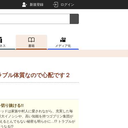
新規登録
ログイン
ネス
書籍
メディア化
ラブル体質なので心配です２
切り抜ける!!
レッドは家族や村人に愛されながら、充実した毎
巨大イノシシや、高い知能を持つゴブリン集団が
抱えるとんでもない秘密も明らかに…!? トラブルが
うなる!?