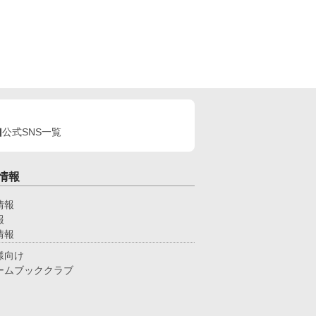
公式SNS一覧
情報
情報
報
情報
様向け
ームブッククラブ