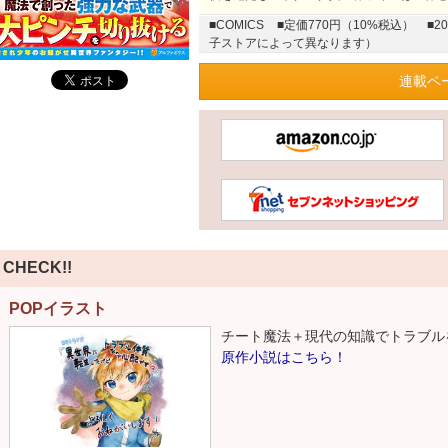
■COMICS
■定価770円（10%税込）
■2
子ストアによって異なります）
連載ペ
CHECK!!
POPイラスト
チート魔法＋現代の知識でトラブルを
原作小説はこちら！