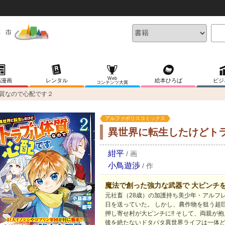
Web
稿漫画
レンタル
絵本ひろば
ビジ
コンテンツ大賞
質なので心配です２
アルファポリスコミックス
異世界に転生したけどト
紺平
/
画
小鳥遊渉
/
作
魔法で創った強力な武器で 大ピンチを
元社畜（28歳）の加護持ち美少年・アルフ
日を送っていた。 しかし、農作物を狙う超
押し寄せ村が大ピンチに!! そして、両親が
後を絶たないドタバタ異世界ライフは一体ど