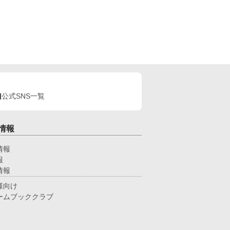
公式SNS一覧
情報
情報
報
情報
様向け
ームブッククラブ