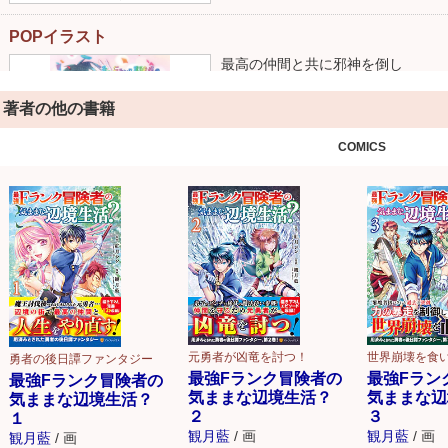
POPイラスト
最高の仲間と共に邪神を倒し
Fランクの最強勇者、SSSランクの
著者の他の書籍
COMICS
元勇者が凶竜を討つ！
世界崩壊を食
勇者の後日譚ファンタジー
最強Fランク冒険者の
最強Fラン
最強Fランク冒険者の
気ままな辺境生活？
気ままな辺
気ままな辺境生活？
２
３
１
観月藍
/
画
観月藍
/
画
観月藍
/
画