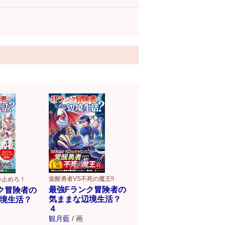
未来へ！
覚醒勇者VS不死の魔王!!
い止めろ！
最強Fランク冒険者の
ク冒険者の
気ままな辺境生活？
境生活？
４
観月藍
/
画