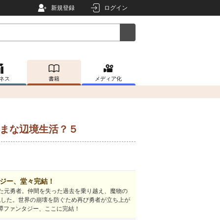
新規登録
ログイン
ネス
書籍
メディア化
ままな辺境生活？５
ジー、堂々完結！
た元勇者。仲間を失った過去を乗り越え、魔物の
現した。世界の崩壊を防ぐため再び勇者が立ち上が
日譚ファンタジー、ここに完結！