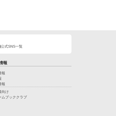
公式SNS一覧
情報
情報
報
情報
様向け
ームブッククラブ