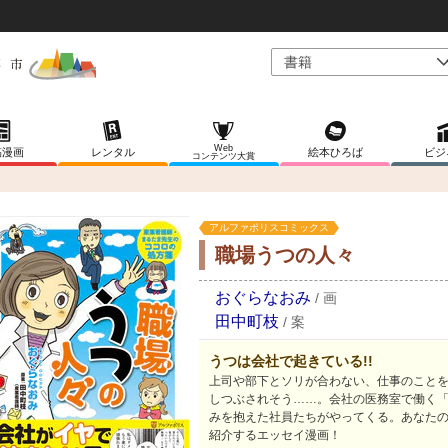
Web
稿漫画
レンタル
絵本ひろば
ビジ
コンテンツ大賞
アルファポリスコミックス
職場うつの人々
おぐらなおみ
/
画
田中町枝
/
案
うつは会社で起きている!!
上司や部下とソリが合わない、仕事のこと
しつぶされそう……。会社の医務室で働く
みを抱えた社員たちがやってくる。あなた
紹介するエッセイ漫画！