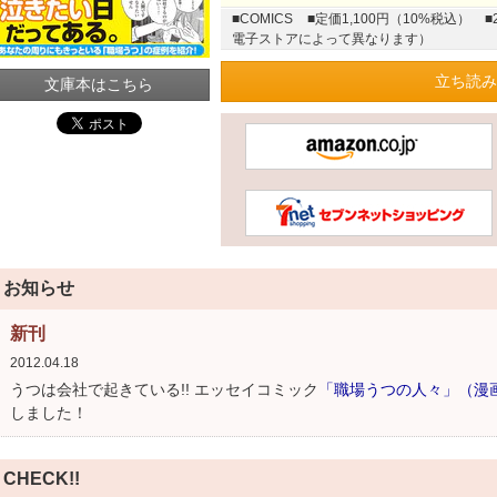
■COMICS
■定価1,100円（10%税込）
■
電子ストアによって異なります）
立ち読み
文庫本はこちら
お知らせ
新刊
2012.04.18
うつは会社で起きている!! エッセイコミック
「職場うつの人々」（漫画
しました！
CHECK!!