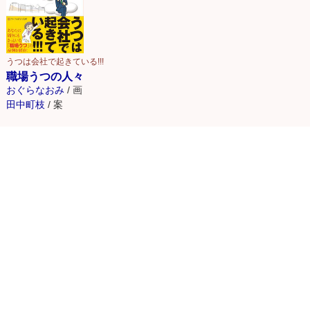
第10話 これも一種のパワハラ？
第11話 長すぎる新婚旅行
うつは会社で起きている!!!
第12話 「がんばります」しか言えない
職場うつの人々
おぐらなおみ
/
画
第13話 失恋娘
田中町枝
/
案
第14話 中年リストラ危機一髪！
第15話 アニメの世界の新入社員