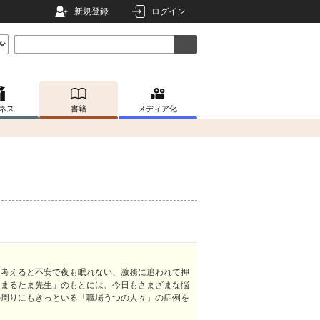
新規登録
ログイン
ネス
書籍
メディア化
を考えると不安で夜も眠れない、激務に追われて押
「まるたま先生」のもとには、今日もさまざまな悩
の周りにもきっといる「職場うつの人々」の症例を