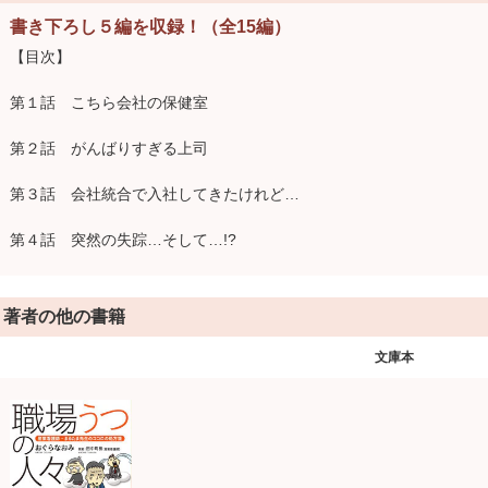
書き下ろし５編を収録！（全15編）
【目次】
第１話 こちら会社の保健室
第２話 がんばりすぎる上司
第３話 会社統合で入社してきたけれど…
第４話 突然の失踪…そして…!?
第５話 挨拶のできない遅れてきたルーキー
著者の他の書籍
第６話 フィナーレの瞬間
文庫本
第７話 異動の希望がかなえられないのは上司のせい？
第８話 職場用の仮面
第９話 仕事のできない上司にはつきあえない！