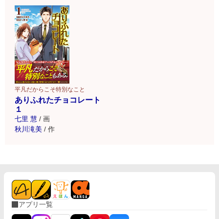
平凡だからこそ特別なこと
ありふれたチョコレート
１
七里 慧
/
画
秋川滝美
/
作
アプリ一覧