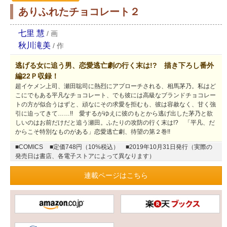
ありふれたチョコレート２
七里 慧
/
画
秋川滝美
/
作
逃げる女に追う男、恋愛逃亡劇の行く末は!? 描き下ろし番外
編22Ｐ収録！
超イケメン上司、瀬田聡司に熱烈にアプローチされる、相馬茅乃。私はど
こにでもある平凡なチョコレート、でも彼には高級なブランドチョコレー
トの方が似合うはずと、頑なにその求愛を拒むも、彼は容赦なく、甘く強
引に迫ってきて……!! 愛するがゆえに彼のもとから逃げ出した茅乃と欲
しいのはお前だけだと追う瀬田。ふたりの攻防の行く末は!? 「平凡、だ
からこそ特別なものがある」恋愛逃亡劇、待望の第２巻!!
■COMICS
■定価748円（10%税込）
■2019年10月31日発行（実際の
発売日は書店、各電子ストアによって異なります）
連載ページはこちら