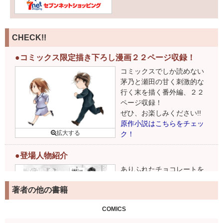
CHECK!!
●コミックス限定描き下ろし漫画２２ページ収録！
コミックスでしか読めない
茅乃と瀬田の甘く刺激的な
行く末を描く番外編、２２
ページ収録！
ぜひ、お楽しみください!!
原作小説はこちらをチェッ
ク！
●登場人物紹介
ありふれたチョコレートを
彩る登場人物たち！
著者の他の書籍
COMICS