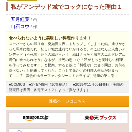
私がアンデッド城でコックになった理由１
五月紅葉
/
画
山石コウ
/
作
食べられないように美味しい料理作ります！
スーパーからの帰り道、突如異世界にトリップしてしまった結。通りかか
った馬車に拾われ、妖しい城に連れていかれると、そこはなんと人食いア
ンデッド（不死者）たちの城だった！ 結はさっそく城主のエルドレア辺
境伯に食べられそうになるが、決死の思いで 「私がもっと美味しい料理
を作ってみせます！」と提案。すると彼は「料理が口に合う間は、お前を
食べない」と約束してくれた。こうして命がけの料理人生活が始まっ
て……!? 異色のホラーファンタジーコミカライズ、待望の第１巻！
■COMICS
■定価748円（10%税込）
■2019年11月05日発行（実際の
発売日は書店、各電子ストアによって異なります）
連載ページはこちら