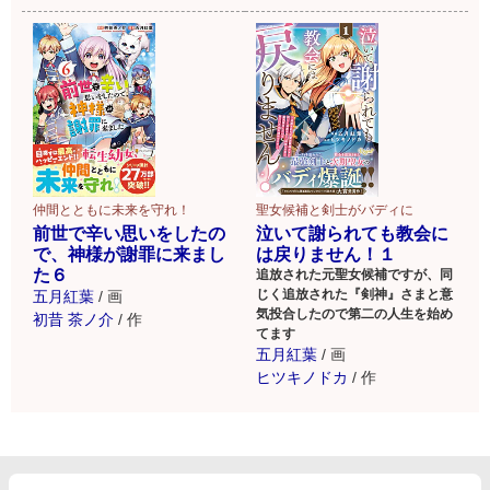
仲間とともに未来を守れ！
聖女候補と剣士がバディに
前世で辛い思いをしたの
泣いて謝られても教会に
で、神様が謝罪に来まし
は戻りません！１
た６
追放された元聖女候補ですが、同
じく追放された『剣神』さまと意
五月紅葉
/
画
気投合したので第二の人生を始め
初昔 茶ノ介
/
作
てます
五月紅葉
/
画
ヒツキノドカ
/
作