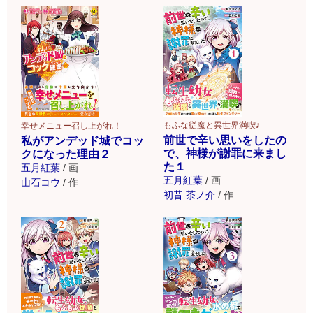
もふな従魔と異世界満喫♪
幸せメニュー召し上がれ！
前世で辛い思いをしたの
私がアンデッド城でコッ
で、神様が謝罪に来まし
クになった理由２
た１
五月紅葉
/
画
五月紅葉
/
画
山石コウ
/
作
初昔 茶ノ介
/
作