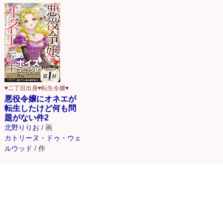
♥二丁目出身♥転生令嬢♥
悪役令嬢にオネエが
転生したけど何も問
題がない件2
北野りりお
/
画
カトリーヌ・ドゥ・ウェ
ルウッド
/
作