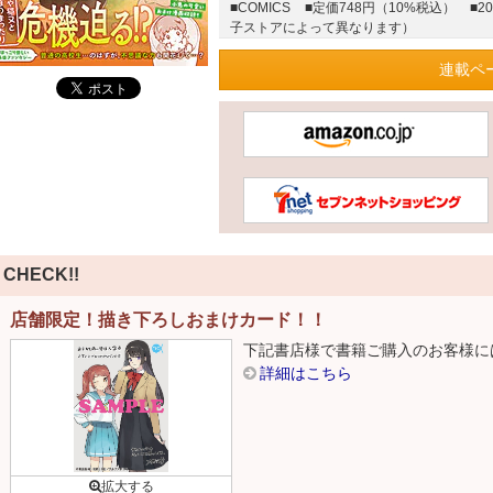
■COMICS
■定価748円（10%税込）
■2
子ストアによって異なります）
連載ペ
CHECK!!
店舗限定！描き下ろしおまけカード！！
下記書店様で書籍ご購入のお客様に
詳細はこちら