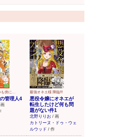
つも傍に…
最強オネエ様 降臨!!!
の管理人4
悪役令嬢にオネエが
転生したけど何も問
画
題がない件1
作
北野りりお
/
画
カトリーヌ・ドゥ・ウェ
ルウッド
/
作