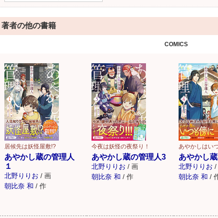
著者の他の書籍
COMICS
居候先は妖怪屋敷!?
今夜は妖怪の夜祭り！
あやかしはい
あやかし蔵の管理人
あやかし蔵の管理人3
あやかし蔵
１
北野りりお
/
画
北野りりお
/
北野りりお
/
画
朝比奈 和
/
作
朝比奈 和
/
朝比奈 和
/
作