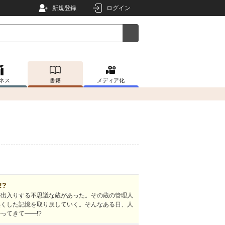
新規登録
ログイン
ネス
書籍
メディア化
?
が出入りする不思議な蔵があった。その蔵の管理人
無くした記憶を取り戻していく。そんなある日、人
ってきて――!?