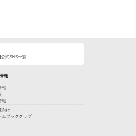
公式SNS一覧
情報
情報
報
情報
様向け
ームブッククラブ