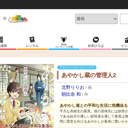
Web
稿漫画
レンタル
絵本ひろば
ビジ
コンテンツ大賞
アルファノルンコミックス
あやかし蔵の管理人2
北野りりお
/
画
朝比奈 和
/
作
あやかし達との平和な生活に危機迫る!
平凡な高校生の蒼真。彼の居候先には妖怪
である結月や優しい妖怪達を通して蒼真は
間に悪意を向けるあやかしが蒼真に襲いかか