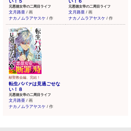
い！５
い！６
元悪徳女帝の二周目ライフ
元悪徳女帝の二周目ライフ
文月路亜
/
画
文月路亜
/
画
ナカノムラアヤスケ
/
作
ナカノムラアヤスケ
/
作
献聖教会編、完結！
転生ババァは見過ごせな
い！８
元悪徳女帝の二周目ライフ
文月路亜
/
画
ナカノムラアヤスケ
/
作