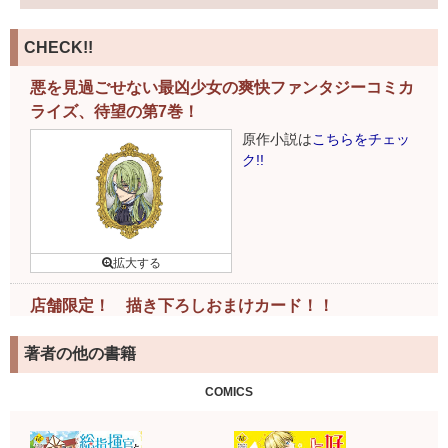
CHECK!!
悪を見過ごせない最凶少女の爽快ファンタジーコミカ
ライズ、待望の第7巻！
原作小説は
こちらをチェッ
ク!!
店舗限定！ 描き下ろしおまけカード！！
下記書店様で書籍ご購入の
著者の他の書籍
お客様には、特製おまけカ
ードがついてきます！
詳細
COMICS
はこちら