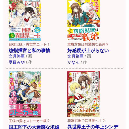
攻略対象は無愛想な義弟!?
目標は脱・異世界ニート！
好感度が上がらない
総指揮官と私の事情
文月路亜
/
画
文月路亜
/
画
かなん
/
作
夏目みや
/
作
花嫁召喚で異世界へ！？
王様の愛はストーカー級!?
異世界王子の年上シンデ
国王陛下の大迷惑な求婚