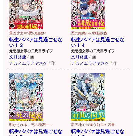
最凶少女VS悪の組織!?
悪の組織への制裁前夜
転生ババァは見過ごせな
転生ババァは見過ごせな
い！３
い！４
元悪徳女帝の二周目ライフ
元悪徳女帝の二周目ライフ
文月路亜
/
画
文月路亜
/
画
ナカノムラアヤスケ
/
作
ナカノムラアヤスケ
/
作
明かされる、死の秘密――
新天地で出逢う前世の因果
転生ババァは見過ごせな
転生ババァは見過ごせな