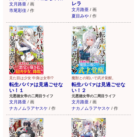
レラ
文月路亜
/
画
文月路亜
/
画
市尾彩佳
/
作
夏目みや
/
作
見た目は少女 中身は女帝!?
魔獣との戦いで武才覚醒。
転生ババァは見過ごせな
転生ババァは見過ごせな
い！１
い！２
元悪徳女帝の二周目ライフ
元悪徳女帝の二周目ライフ
文月路亜
/
画
文月路亜
/
画
ナカノムラアヤスケ
/
作
ナカノムラアヤスケ
/
作