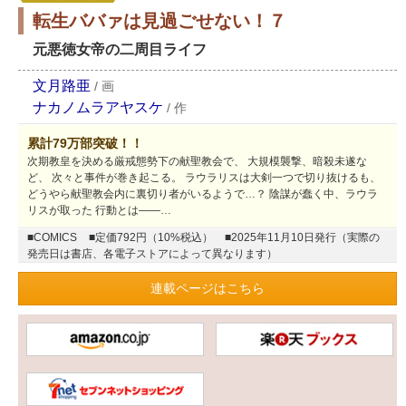
転生ババァは見過ごせない！７
元悪徳女帝の二周目ライフ
文月路亜
/
画
ナカノムラアヤスケ
/
作
累計79万部突破！！
次期教皇を決める厳戒態勢下の献聖教会で、 大規模襲撃、暗殺未遂な
ど、 次々と事件が巻き起こる。 ラウラリスは大剣一つで切り抜けるも、
どうやら献聖教会内に裏切り者がいるようで…？ 陰謀が蠢く中、ラウラ
リスが取った 行動とは――…
■COMICS
■定価792円（10%税込）
■2025年11月10日発行（実際の
発売日は書店、各電子ストアによって異なります）
連載ページはこちら