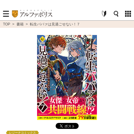
TOP
>
書籍
>
転生ババァは見過ごせない！７
レジーナコミックス