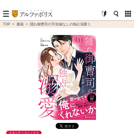
TOP
>
書籍
>
隠れ御曹司の手加減なしの独占溺愛１
エタニティコミックス