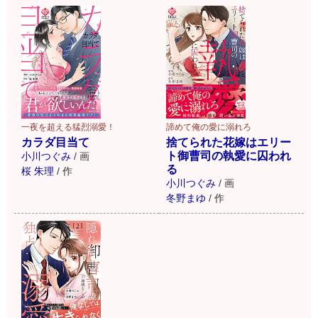
一夜を超える猛烈溺愛！
諦めて俺の愛に溺れろ
カラダ目当て
捨てられた花嫁はエリー
ト御曹司の執愛に囚われ
小川つぐみ
/
画
る
桜 朱理
/
作
小川つぐみ
/
画
冬野まゆ
/
作