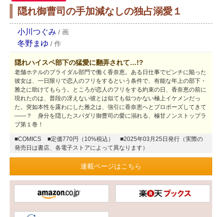
隠れ御曹司の手加減なしの独占溺愛１
小川つぐみ
/
画
冬野まゆ
/
作
隠れハイスペ部下の猛愛に翻弄されて…!?
老舗ホテルのブライダル部門で働く香奈恵。ある日仕事でピンチに陥った
彼女は、一日限りで恋人のフリをするという条件で、有能な年上の部下・
雅之に助けてもらう。ところが恋人のフリをする約束の日、香奈恵の前に
現れたのは、普段の冴えない彼とは似ても似つかない極上イケメンだっ
た。突如本性を露わにした雅之は、強引に香奈恵へとプロポーズしてきて
――？ 身分を隠したスパダリ御曹司の愛に溺れる、極甘ノンストップラ
ブ第１巻！
■COMICS
■定価770円（10%税込）
■2025年03月25日発行（実際の
発売日は書店、各電子ストアによって異なります）
連載ページはこちら