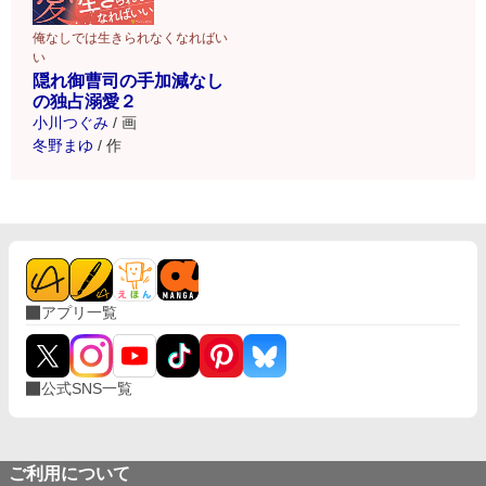
俺なしでは生きられなくなればい
い
隠れ御曹司の手加減なし
の独占溺愛２
小川つぐみ
/
画
冬野まゆ
/
作
アプリ一覧
公式SNS一覧
ご利用について