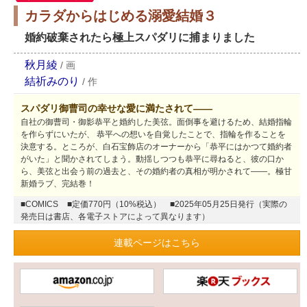
カラダからはじめる溺愛結婚３
婚約破棄されたら極上スパダリに捕まりました
秋月綾
/
画
結祈みのり
/
作
スパダリ御曹司の幸せな愛に満たされて――
自社の御曹司・御影恭平と婚約した美弦。面倒事を避けるため、結婚指輪
を作らずにいたが、 恭平への想いを自覚したことで、指輪を作ることを
決意する。ところが、白石宝飾店のオーナーから「恭平にはかつて婚約者
がいた」と聞かされてしまう。動揺しつつも恭平に尋ねると、彼の口か
ら、美弦と出会う前の過去と、その婚約者の真相が明かされて――。極甘
新婚ラブ、完結巻！
■COMICS
■定価770円（10%税込）
■2025年05月25日発行（実際の
発売日は書店、各電子ストアによって異なります）
連載ページはこちら