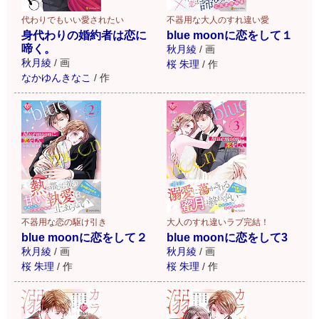
代わりでもいい愛されたい
不器用な大人のすれ違い愛
身代わりの婚約者は恋に
blue moonに恋をして１
啼く。
秋月綾
/
画
秋月綾
/
画
桜 朱理
/
作
なかゆんきなこ
/
作
不器用な恋の駆け引き
大人のすれ違いラブ完結！
blue moonに恋をして２
blue moonに恋をして3
秋月綾
/
画
秋月綾
/
画
桜 朱理
/
作
桜 朱理
/
作