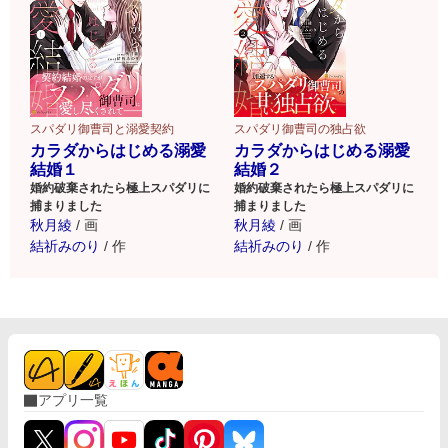
スパダリ御曹司と溺愛契約
スパダリ御曹司の独占欲
カラダからはじめる溺愛
カラダからはじめる溺愛
結婚１
結婚２
婚約破棄されたら極上スパダリに
婚約破棄されたら極上スパダリに
捕まりました
捕まりました
秋月綾
/
画
秋月綾
/
画
結祈みのり
/
作
結祈みのり
/
作
アプリ一覧