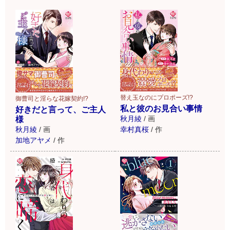
替え玉なのにプロポーズ!?
御曹司と淫らな花嫁契約!?
私と彼のお見合い事情
好きだと言って、ご主人
秋月綾
/
画
様
幸村真桜
/
作
秋月綾
/
画
加地アヤメ
/
作