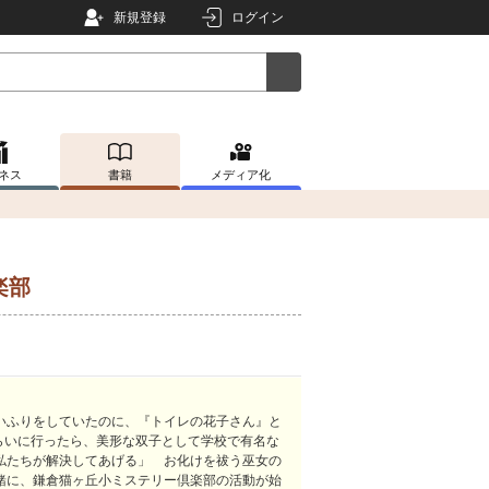
新規登録
ログイン
ネス
書籍
メディア化
楽部
いふりをしていたのに、『トイレの花子さん』と
らいに行ったら、美形な双子として学校で有名な
私たちが解決してあげる」 お化けを祓う巫女の
緒に、鎌倉猫ヶ丘小ミステリー倶楽部の活動が始