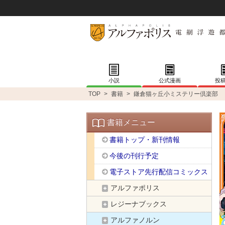
小説
公式漫画
投
TOP
>
書籍
>
鎌倉猫ヶ丘小ミステリー倶楽部
書籍メニュー
書籍トップ・新刊情報
今後の刊行予定
電子ストア先行配信コミックス
アルファポリス
レジーナブックス
アルファノルン