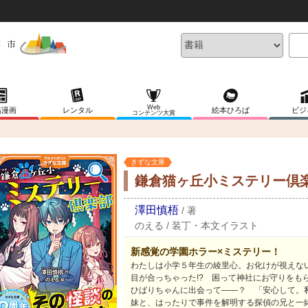
Web
稿漫画
レンタル
絵本ひろば
ビジ
コンテンツ大賞
きずな文庫
鎌倉猫ヶ丘小ミステリー倶
澤田慎梧
/
著
のえる
/
装丁・本文イラスト
新感覚の学園ホラー×ミステリー！
わたしは小学５年生の綾里心。お化けが視えな
目が合っちゃった!? 困って神社にお守りをも
ひばりちゃんに出会って――？ 「安心して。
妹と、はったりで事件を解明する探偵の兄と一