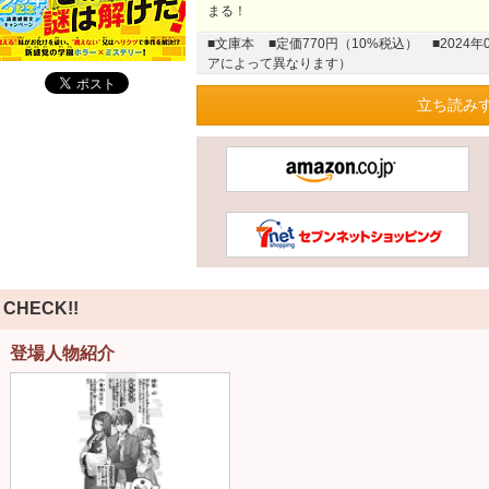
まる！
■文庫本
■定価770円（10%税込）
■202
アによって異なります）
立ち読みす
CHECK!!
登場人物紹介