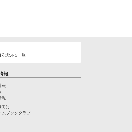
公式SNS一覧
情報
情報
報
情報
様向け
ームブッククラブ