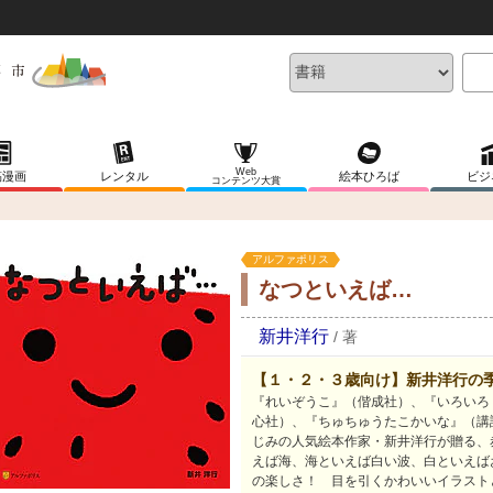
Web
稿漫画
レンタル
絵本ひろば
ビジ
コンテンツ大賞
アルファポリス
なつといえば…
新井洋行
/
著
【１・２・３歳向け】新井洋行の
『れいぞうこ』（偕成社）、『いろいろ
心社）、『ちゅちゅうたこかいな』（講
じみの人気絵本作家・新井洋行が贈る、
えば海、海といえば白い波、白といえば
の楽しさ！ 目を引くかわいいイラスト