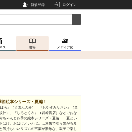
新規登録
ログイン
ネス
書籍
メディア化
季節絵本シリーズ・夏編！
 ばあ』（えほんの杜）、『おやすみなさい』（童
談社）、『しろとくろ』（岩崎書店）などでおな
赤ちゃんと四季の絵本シリーズ・夏編！ 夏とい
おばけ、おばけといえば……連想で次々繋がる夏
と気持ちいいリズムの言葉が素敵な、親子で楽し