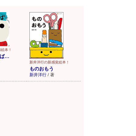
節絵本！
ば…
著
新井洋行の新感覚絵本！
ものおもう
新井洋行
/
著