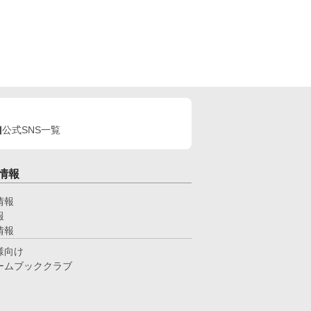
公式SNS一覧
情報
情報
報
情報
様向け
ームブッククラブ