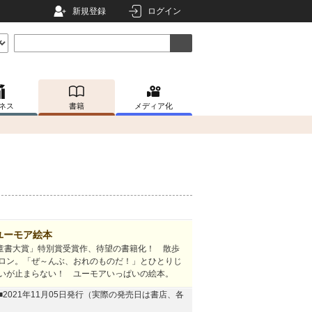
新規登録
ログイン
ネス
書籍
メディア化
ユーモア絵本
児童書大賞」特別賞受賞作、待望の書籍化！ 散歩
ロン。「ぜ～んぶ、おれのものだ！」とひとりじ
いが止まらない！ ユーモアいっぱいの絵本。
■2021年11月05日発行（実際の発売日は書店、各