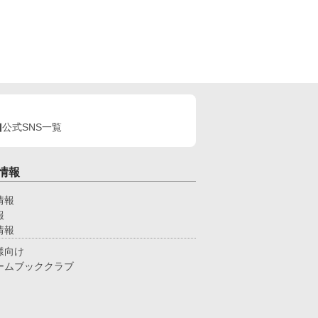
公式SNS一覧
情報
情報
報
情報
様向け
ームブッククラブ