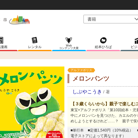
Web
稿漫画
レンタル
絵本ひろば
ビジ
コンテンツ大賞
アルファポリス
メロンパンツ
しぶやこうき
/
著
【３歳くらいから】親子で楽しむ
東宝×アルファポリス「第10回絵本・
中にメロンパンを見つけた、カエルのケ
めしようとするけれど……？ 親子で笑
■単行本
■定価1,540円（10%税込）
電子ストアによって異なります）