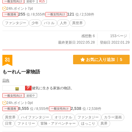
一般女性向け
連載中
R15
24h.ポイント
7pt
255
121
位 / 8,555件
位 / 2,538件
一般漫画
一般女性向け
ファンタジー
少年
バトル
人外
異世界
感想数 6
153ページ
最終更新日 2022.05.28
登録日 2022.01.29
31
お気に入り追加
5
もーれん一家物語
日向
健気に生きる家族の物語。
一般女性向け
連載中
24h.ポイント
0pt
8,555
2,538
位 / 8,555件
位 / 2,538件
一般漫画
一般女性向け
異世界
ハイファンタジー
オリジナル
ファンタジー
カラー漫画
日常
ファミリー
冒険・アドベンチャー
ほっこり
異界