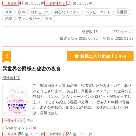
47
19
位 / 8,555件
位 / 2,538件
一般漫画
一般女性向け
ミスとエンディミオンは立ち向かうが、果たしてその結果
は…。
令嬢
執事
おちこぼれ
初心なスパダリ
ハッピーエンド
異世界
恋愛
ファンタジー
魔王
感想数 15
351ページ
最終更新日 2026.05.30
登録日 2025.01.23
5
お気に入り追加
3,476
異世界公爵様と秘密の夜食
招杜羅147
**「第19回漫画大賞 秋の陣」読者賞いただきました** あり
がとうございます。 ある日、異世界ファンタジーな世界の公
爵邸と、マンションのウォークインクロゼットが繋がってし
まい、 そこから始まる秘密の交流…。 社会人６年目の香苗
と、若き公爵様の、夜食と恋の物語。 大体の話にレシピ付
き。分量は無し。
一般女性向け
完結
24h.ポイント
71pt
56
23
位 / 8,555件
位 / 2,538件
一般漫画
一般女性向け