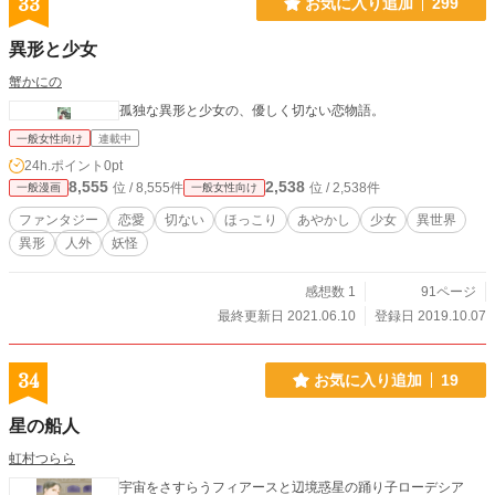
33
お気に入り追加
299
異形と少女
蟹かにの
孤独な異形と少女の、優しく切ない恋物語。
一般女性向け
連載中
24h.ポイント
0pt
8,555
2,538
位 / 8,555件
位 / 2,538件
一般漫画
一般女性向け
ファンタジー
恋愛
切ない
ほっこり
あやかし
少女
異世界
異形
人外
妖怪
感想数 1
91ページ
最終更新日 2021.06.10
登録日 2019.10.07
34
お気に入り追加
19
星の船人
虹村つらら
宇宙をさすらうフィアースと辺境惑星の踊り子ローデシア