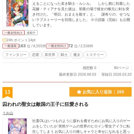
えることになった若き騎士・ルシル。 しかし館に到着した
花嫁・ティアナを見た彼は、初夜の場で彼女の喉元に剣を突
き付けた。「明日、おまえを殺す」と。 謎有りの、せつな
いラブストーリーを目指しました。 ※小説版（完結）も公開
しています。
一般女性向け
連載中
24h.ポイント
14pt
163
72
位 / 8,555件
位 / 2,538件
一般漫画
一般女性向け
ファンタジー
恋愛
異世界
騎士
魔女
ミステリー
感想数 0
90ページ
最終更新日 2026.08.03
登録日 2026.03.20
15
お気に入り追加
265
囚われの聖女は敵国の王子に狂愛される
うお山
社畜OLはいつものように疲れを癒すためにお気に入りのゲー
ムをしていたが 突然ゲームの世界のヒロイン聖女アイラに転
生してしまう お気に入りの推しキャラと幸せになれると思っ