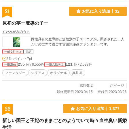
す。 ―――――――――― オリジナル小説（https://www.alp
hapolis.co.jp/novel/945405331/368826985）が本編で、小説
21
お気に入り追加
32
の番外編ショート漫画です。 漫画は日常系が多いかも。 気に
なってくれた方は是非本編小説も読んでくれると嬉しいです
原初の夢ー魔導の子ー
＾＾ ※女性向けな軽め？なダークファンタジ一。（伏線多い
ですが緩め、ご都合でも楽しめる方向けです） ※一部R15表
すたれがみのうら
現、流血表現、微残酷シ一ンが予告なく含まれます。 ※表紙
両性具有の魔導師と無性別の子スーニアが、閉ざされた二人
イラスト・挿絵・漫画・小説は全て生成ΑΙ不使用の自作で
だけの世界で過ごす雰囲気漫画ファンタジーです。
す。 転載・使用・再投稿・加エ編集・生成ΑΙ利用禁止です。
一般女性向け
完結
24h.ポイント
7pt
255
121
位 / 8,555件
位 / 2,538件
一般漫画
一般女性向け
ファンタジー
シリアス
オリジナル
異世界
感想数 2
74ページ
最終更新日 2023.04.15
登録日 2023.03.26
22
お気に入り追加
1,377
新しい国王と王妃のままごとのようでいて時々血生臭い新婚
生活