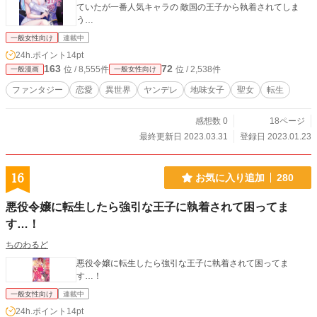
ていたが一番人気キャラの 敵国の王子から執着されてしま
う…
一般女性向け
連載中
24h.ポイント
14pt
163
72
位 / 8,555件
位 / 2,538件
一般漫画
一般女性向け
ファンタジー
恋愛
異世界
ヤンデレ
地味女子
聖女
転生
感想数 0
18ページ
最終更新日 2023.03.31
登録日 2023.01.23
16
お気に入り追加
280
悪役令嬢に転生したら強引な王子に執着されて困ってま
す…！
ちのわるど
悪役令嬢に転生したら強引な王子に執着されて困ってま
す…！
一般女性向け
連載中
24h.ポイント
14pt