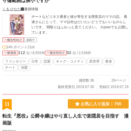
守備範囲は狭小ですが
くる ひなた
書籍情報
チートなビジネス勇者と彼が寄生する喫茶店のママの話。 勇
者さんにとって、ママ以外はだいたいどうでもいいものらし
いです。 間取りはふわっと見てください。 ※pixivでも公開し
ています。
一般女性向け
連載中
24h.ポイント
21pt
112
52
位 / 8,555件
位 / 2,538件
一般漫画
一般女性向け
ファンタジー
日常
恋愛
ギャグ・コメディ
異世界
勇者
チート
溺愛
感想数 36
29ページ
最終更新日 2019.07.30
登録日 2019.07.19
11
お気に入り追加
755
転生『悪役』公爵令嬢はやり直し人生で楽隠居を目指す 漫
画版