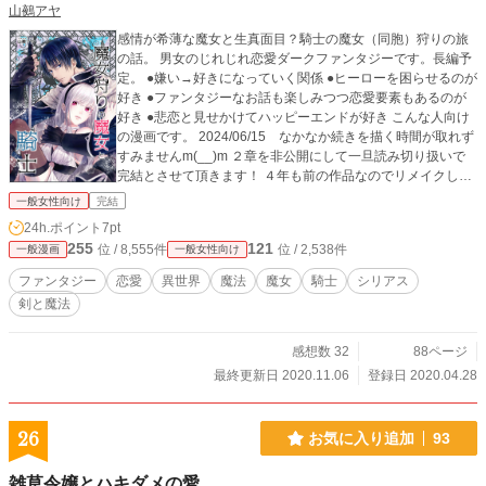
山鵺アヤ
感情が希薄な魔女と生真面目？騎士の魔女（同胞）狩りの旅
の話。 男女のじれじれ恋愛ダークファンタジーです。長編予
定。 ●嫌い→好きになっていく関係 ●ヒーローを困らせるのが
好き ●ファンタジーなお話も楽しみつつ恋愛要素もあるのが
好き ●悲恋と見せかけてハッピーエンドが好き こんな人向け
の漫画です。 2024/06/15 なかなか続きを描く時間が取れず
すみませんm(__)m ２章を非公開にして一旦読み切り扱いで
完結とさせて頂きます！ ４年も前の作品なのでリメイクした
いなと思ってたのでその時にまたアップ出来ればと思いま
一般女性向け
完結
す。
24h.ポイント
7pt
255
121
位 / 8,555件
位 / 2,538件
一般漫画
一般女性向け
ファンタジー
恋愛
異世界
魔法
魔女
騎士
シリアス
剣と魔法
感想数 32
88ページ
最終更新日 2020.11.06
登録日 2020.04.28
26
お気に入り追加
93
雑草令嬢とハキダメの愛