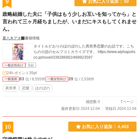
9
お気に入り追加
50
政略結婚した夫に「子供はもう少しお互いを知ってから」と
言われて三ヶ月経ちましたが、いまだにキスもしてくれませ
ん。
夏八木アオ
書籍情報
タイトルどおりのほのぼのした異世界恋愛のお話です。こち
らの小説のセルフコミカライズです。 https://www.alphapolis.
co.jp/novel/339286902/468923597
一般女性向け
完結
24h.ポイント
35pt
83
39
位 / 8,555件
位 / 2,538件
一般漫画
一般女性向け
異世界
恋愛
ほのぼの
感想数 0
7ページ
最終更新日 2024.12.04
登録日 2024.12.04
10
お気に入り追加
4,403