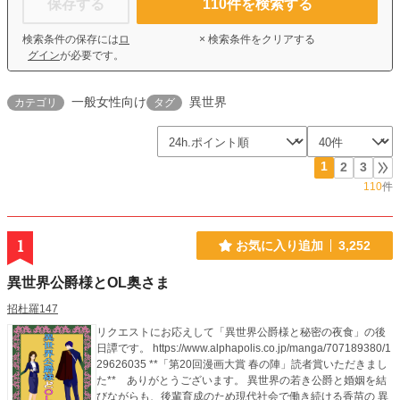
保存する
110
件を検索する
検索条件の保存には
ロ
× 検索条件をクリアする
グイン
が必要です。
一般女性向け
異世界
カテゴリ
タグ
1
2
3
110
件
1
お気に入り追加
3,252
異世界公爵様とOL奥さま
招杜羅147
リクエストにお応えして「異世界公爵様と秘密の夜食」の後
日譚です。 https://www.alphapolis.co.jp/manga/707189380/1
29626035 **「第20回漫画大賞 春の陣」読者賞いただきまし
た** ありがとうございます。 異世界の若き公爵と婚姻を結
びながらも、後輩育成のため現代社会で働き続ける香苗の 異