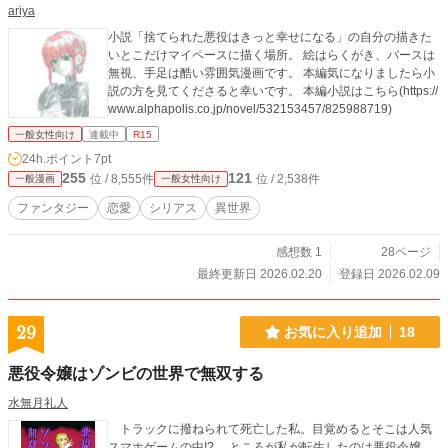
ariya
小説「捨てられた悪役はきっと幸せになる」の自分の描きた
いとこだけマイペースに描く場所。 絵はらくがき、パースは
無視、手足は酷い雰囲気漫画です。 本編気になりましたら小
説の方を見てくださると幸いです。 本編小説はこちら(https://
www.alphapolis.co.jp/novel/532153457/825988719)
一般女性向け
連載中
R15
24h.ポイント
7pt
255
121
位 / 8,555件
位 / 2,538件
一般漫画
一般女性向け
ファンタジー
恋愛
シリアス
異世界
感想数 1
28ページ
最終更新日 2026.02.20
登録日 2026.02.09
29
お気に入り追加
18
悪役令嬢はゾンビの世界で無双する
水無月礼人
トラックに撥ねられて死亡した私。目覚めるとそこは人気
スマホゲームの中!? ところが私が転生したのは悪役令嬢。