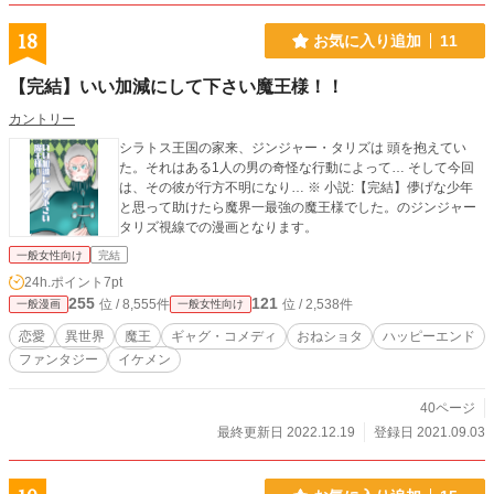
18
お気に入り追加
11
【完結】いい加減にして下さい魔王様！！
カントリー
シラトス王国の家来、ジンジャー・タリズは 頭を抱えてい
た。それはある1人の男の奇怪な行動によって… そして今回
は、その彼が行方不明になり… ※ 小説:【完結】儚げな少年
と思って助けたら魔界一最強の魔王様でした。のジンジャー
タリズ視線での漫画となります。
一般女性向け
完結
24h.ポイント
7pt
255
121
位 / 8,555件
位 / 2,538件
一般漫画
一般女性向け
恋愛
異世界
魔王
ギャグ・コメディ
おねショタ
ハッピーエンド
ファンタジー
イケメン
40ページ
最終更新日 2022.12.19
登録日 2021.09.03