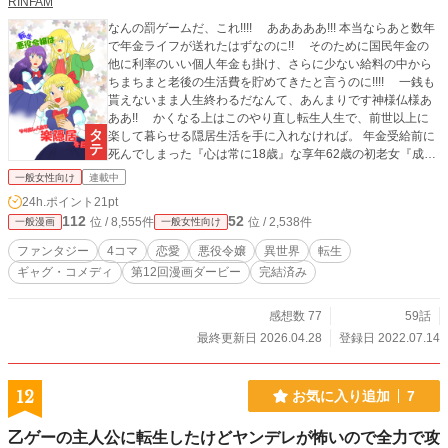
RINFAM
なんの罰ゲームだ、これ!!!! あああああ!!! 本当ならあと数年
で年金ライフが送れたはずなのに!! そのために国民年金の
他に利率のいい個人年金も掛け、さらに少ない給料の中から
ちまちまと老後の生活費を貯めてきたと言うのに!!!! 一銭も
貰えないまま人生終わるだなんて、あんまりです神様仏様あ
ああ!! かくなる上はこのやり直し転生人生で、前世以上に
楽して暮らせる隠居生活を手に入れなければ。 年金受給前に
死んでしまった『心は常に18歳』な享年62歳の初老女『成瀬
裕子』はある日突然死しファンタジー世界で公爵令嬢に転生!!
一般女性向け
連載中
しかし、数年後に待っていた年金生活を夢見ていた彼女は、
24h.ポイント
21pt
やり直し人生で再び若いままでの楽隠居生活を目指すこと
112
52
位 / 8,555件
位 / 2,538件
一般漫画
一般女性向け
に。 小説版もあります。
ファンタジー
4コマ
恋愛
悪役令嬢
異世界
転生
ギャグ・コメディ
第12回漫画ダービー
完結済み
感想数 77
59話
最終更新日 2026.04.28
登録日 2022.07.14
12
お気に入り追加
7
乙ゲーの主人公に転生したけどヤンデレが怖いので全力で攻