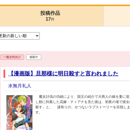
投稿作品
17
件
一般女性向け
連載中
【漫画版】旦那様に明日殺すと言われました
水無月礼人
魔女討伐の功績により、国王の紹介で大商人の娘を妻に迎
し館に到着した花嫁・ティアナを見た彼は、初夜の場で彼女
殺す」と。 謎有りの、せつないラブストーリーを目指しま
す。