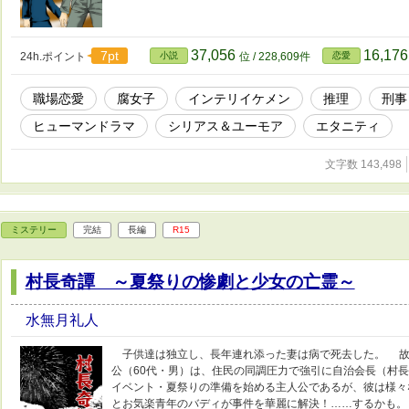
37,056
16,17
7pt
24h.ポイント
小説
位 / 228,609件
恋愛
職場恋愛
腐女子
インテリイケメン
推理
刑事
ヒューマンドラマ
シリアス＆ユーモア
エタニティ
文字数 143,498
ミステリー
完結
長編
R15
村長奇譚 ～夏祭りの惨劇と少女の亡霊～
水無月礼人
子供達は独立し、長年連れ添った妻は病で死去した。 故
公（60代・男）は、住民の同調圧力で強引に自治会長（村
イベント・夏祭りの準備を始める主人公であるが、彼は様々
とお気楽青年のバディが事件を華麗に解決！……するかも。