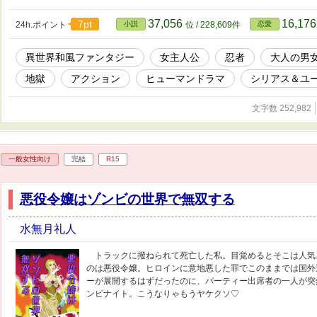
37,056
16,17
7pt
24h.ポイント
小説
位 / 228,609件
恋愛
異世界和風ファンタジー
女主人公
忍者
大人の男
地獄
アクション
ヒューマンドラマ
シリアス＆ユ
文字数 252,982
一般女性向け
完結
R15
悪役令嬢はゾンビの世界で無双する
水無月礼人
トラックに撥ねられて死亡した私。目覚めるとそこは人気ス
のは悪役令嬢。ヒロインに意地悪した罪でこのままでは国外
ーが展開するはずだったのに、パーティー出席者の一人が突
ンビナイト。こうなりゃもうヤケクソ♡