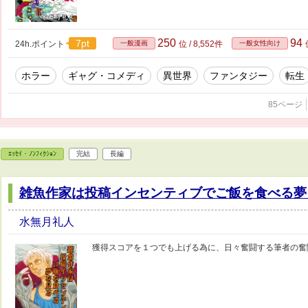
250
94
7pt
24h.ポイント
一般漫画
位 / 8,552件
一般女性向け
ホラー
ギャグ・コメディ
異世界
ファンタジー
転生
85ページ
ｴｯｾｲ・ﾉﾝﾌｨｸｼｮﾝ
完結
長編
雑魚作家は投稿インセンティブでご飯を食べる夢
水無月礼人
獲得スコアを１つでも上げる為に、日々奮闘する筆者の奮