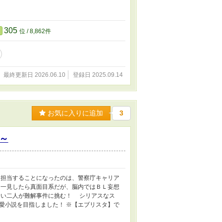
305
位 / 8,862件
最終更新日 2026.06.10
登録日 2025.09.14
お気に入りに追加
3
～
担当することになったのは、警察庁キャリア
一見したら真面目系だが、脳内ではＢＬ妄想
ない二人が難解事件に挑む！ シリアスなス
愛小説を目指しました！ ※【エブリスタ】で