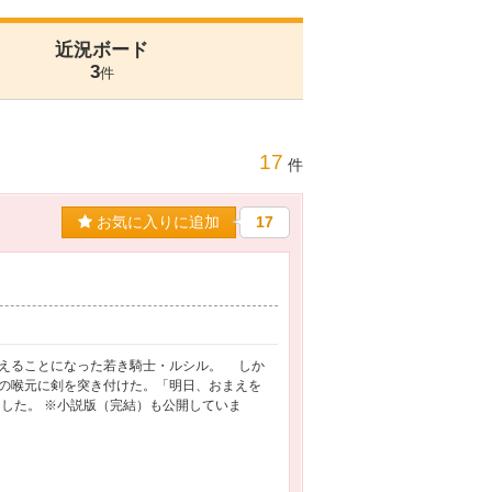
近況ボード
3
件
17
件
お気に入りに追加
17
えることになった若き騎士・ルシル。 しか
の喉元に剣を突き付けた。「明日、おまえを
した。 ※小説版（完結）も公開していま