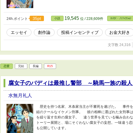
19,545
35pt
24h.ポイント
小説
位 / 228,609件
ｴｯｾｲ・ﾉﾝﾌｨｸｼｮﾝ
エッセイ
創作論
投稿インセンティブ
お金大好き
文字数 24,316
恋愛
完結
長編
R15
腐女子のバディは最推し警部 ～騎馬一族の殺人
水無月礼人
歴史を持つ名家、木条家当主が不審死を遂げた。 事件を
組のクールなイケメン刑事。 彼の相棒に選ばれた女刑事は
を繰り返す生粋の腐女子。 違う世界を見ている噛み合わ
トーリー展開と、場にそぐわない腐女子の妄想。一味違う恋
も公開しています。