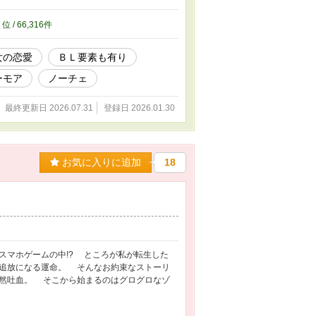
6
位 / 66,316件
女の恋愛
ＢＬ要素も有り
ーモア
ノーチェ
最終更新日 2026.07.31
登録日 2026.01.30
お気に入りに追加
18
マホゲームの中!? ところが私が転生した
追放になる運命。 そんなお約束なストーリ
然吐血。 そこから始まるのはグログロなゾ