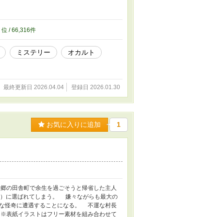
6
位 / 66,316件
ミステリー
オカルト
最終更新日 2026.04.04
登録日 2026.01.30
お気に入りに追加
1
郷の田舎町で余生を過ごそうと帰省した主人
長）に選ばれてしまう。 嫌々ながらも最大の
な怪奇に遭遇することになる。 不運な村長
 ※表紙イラストはフリー素材を組み合わせて