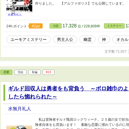
作りました。 【アルファポリス】でも公開しています。
17,328
1
42pt
24h.ポイント
小説
位 / 228,609件
ミステリー
ユーモアミステリー
男主人公
幽霊
神
オカル
文字数 71,927
恋愛
完結
長編
R15
ギルド回収人は勇者をも背負う ～ボロ雑巾のよ
したら惚れられた～
水無月礼人
私は冒険者ギルド職員ロックウィーナ。２５歳の女で担当
険者自体をも背負います！ 素敵な恋愛に憧れているのに