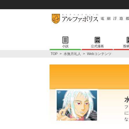
小説
公式漫画
投
TOP
>
水無月礼人
>
Webコンテンツ
フ
に
な