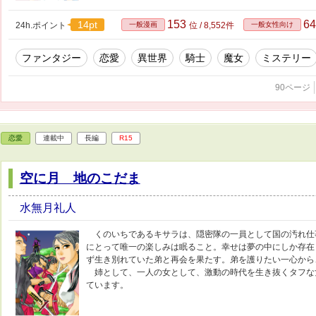
153
6
14pt
24h.ポイント
一般漫画
位 / 8,552件
一般女性向け
ファンタジー
恋愛
異世界
騎士
魔女
ミステリー
90ページ
恋愛
連載中
長編
R15
空に月 地のこだま
水無月礼人
くのいちであるキサラは、隠密隊の一員として国の汚れ仕
にとって唯一の楽しみは眠ること。幸せは夢の中にしか存在
ず生き別れていた弟と再会を果たす。弟を護りたい一心から
姉として、一人の女として、激動の時代を生き抜くタフな女
ています。