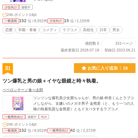
少女向け
連載中
24h.ポイント
14pt
152
15
位 / 8,552件
位 / 1,155件
一般漫画
少女向け
恋愛
学園・青春
コメディ
ラブコメ
高校生
日常
男女
感想数 0
331ページ
最終更新日 2026.07.19
登録日 2023.06.21
31
お気に入り追加
16
ツン爆乳と男の娘＋イヤな眼鏡と時々執着。
ペペロンチーノ食べ太郎
ツンツンな爆乳美少女茜ちゃんが、男の娘 梓杏くんとラブコ
メしながら、女嫌いのメガネ男子 金熊君（と、もう一つの人
格の執着気質な金熊君）ともドタバタするラブコメ
一般男性向け
連載中
R15
24h.ポイント
14pt
152
42
位 / 8,552件
位 / 2,372件
一般漫画
一般男性向け