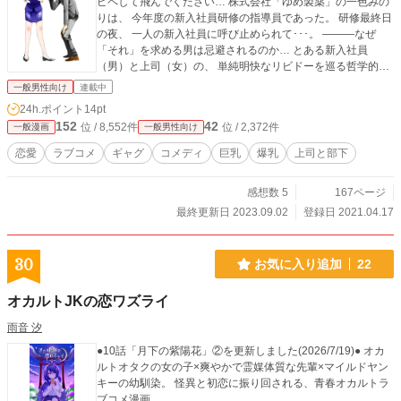
ピペして飛んでください… 株式会社「ゆめ製薬」の一色みの
りは、 今年度の新入社員研修の指導員であった。 研修最終日
の夜、 一人の新入社員に呼び止められて･･･。 ―――なぜ
「それ」を求める男は忌避されるのか… とある新入社員
（男）と上司（女）の、 単純明快なリビドーを巡る哲学的ラ
ブコメディ！ （ものはいいよう）
一般男性向け
連載中
24h.ポイント
14pt
152
42
位 / 8,552件
位 / 2,372件
一般漫画
一般男性向け
恋愛
ラブコメ
ギャグ
コメディ
巨乳
爆乳
上司と部下
感想数 5
167ページ
最終更新日 2023.09.02
登録日 2021.04.17
30
お気に入り追加
22
オカルトJKの恋ワズライ
雨音 汐
●10話「月下の紫陽花」②を更新しました(2026/7/19)● オカ
ルトオタクの女の子×爽やかで霊媒体質な先輩×マイルドヤン
キーの幼馴染。 怪異と初恋に振り回される、青春オカルトラ
ブコメ漫画。