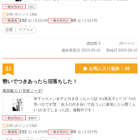
一般女性向け
完結
24h.ポイント
14pt
152
65
位 / 8,552件
位 / 2,537件
一般漫画
一般女性向け
恋愛
ラブコメ
感想数 0
25ページ
最終更新日 2025.09.10
登録日 2025.09.10
25
お気に入り追加
59
勢いでつきあったら沼落ちした！
微炭酸スイ(甘味ソーダ)
年下イケメン女子と付き合っちゃう話 ※v系女子とﾊﾞﾝﾄﾞﾏﾝの
学パロです🥰 「友人の付き合いで合コンに参加したら茜くん
(♀)がきてしまった話」連載中です！
一般女性向け
連載中
24h.ポイント
14pt
152
65
位 / 8,552件
位 / 2,537件
一般漫画
一般女性向け