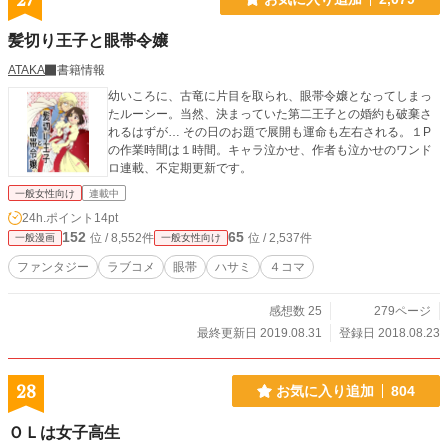
27
髪切り王子と眼帯令嬢
ATAKA
書籍情報
幼いころに、古竜に片目を取られ、眼帯令嬢となってしまっ
たルーシー。当然、決まっていた第二王子との婚約も破棄さ
れるはずが… その日のお題で展開も運命も左右される。１P
の作業時間は１時間。キャラ泣かせ、作者も泣かせのワンド
ロ連載、不定期更新です。
一般女性向け
連載中
24h.ポイント
14pt
152
65
位 / 8,552件
位 / 2,537件
一般漫画
一般女性向け
ファンタジー
ラブコメ
眼帯
ハサミ
４コマ
感想数 25
279ページ
最終更新日 2019.08.31
登録日 2018.08.23
28
お気に入り追加
804
ＯＬは女子高生