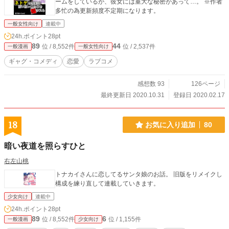
ームをしているが、彼女には重大な秘密があって…。 ※作者
多忙の為更新頻度不定期になります。
一般女性向け
連載中
24h.ポイント
28pt
89
44
位 / 8,552件
位 / 2,537件
一般漫画
一般女性向け
ギャグ・コメディ
恋愛
ラブコメ
感想数 93
126ページ
最終更新日 2020.10.31
登録日 2020.02.17
18
お気に入り追加
80
暗い夜道を照らすひと
右左山桃
トナカイさんに恋してるサンタ娘のお話。 旧版をリメイクし
構成を練り直して連載していきます。
少女向け
連載中
24h.ポイント
28pt
89
6
位 / 8,552件
位 / 1,155件
一般漫画
少女向け