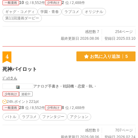
10
2
位 / 8,552件
位 / 2,488件
一般漫画
少年向け
ギャグ・コメディ
学園・青春
ラブコメ
オリジナル
第11回漫画ダービー
感想数 7
254ページ
最終更新日 2026.08.06
登録日 2025.03.10
4
お気に入り追加
5
死神パイロット
ｼﾞｭﾘさん
アナログ手書き・戦闘機・恋愛・BL・
少年向け
連載中
24h.ポイント
221pt
28
8
位 / 8,552件
位 / 2,488件
一般漫画
少年向け
バトル
ラブコメ
ファンタジー
アクション
感想数 0
707ページ
最終更新日 2026.08.06
登録日 2026.02.24