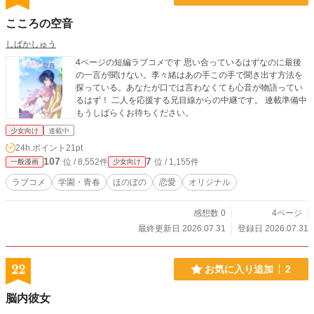
こころの空音
しばかしゅう
4ページの短編ラブコメです 思い合っているはずなのに最後
の一言が聞けない。李々緒はあの手この手で聞き出す方法を
探っている。あなたが口では言わなくても心音が物語ってい
るはず！ 二人を応援する兄目線からの中継です。 連載準備中
もうしばらくお待ちください。
少女向け
連載中
24h.ポイント
21pt
107
7
位 / 8,552件
位 / 1,155件
一般漫画
少女向け
ラブコメ
学園・青春
ほのぼの
恋愛
オリジナル
感想数 0
4ページ
最終更新日 2026.07.31
登録日 2026.07.31
22
お気に入り追加
2
脳内彼女