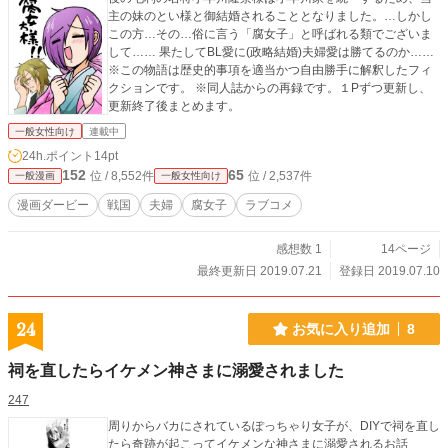
主の妹のとい様と御結婚されることとなりました。…しかし
この方…その…俗に言う「腐女子」と呼ばれる類でございま
して…… 果たしてBL愛に(政略結婚)夫婦愛は勝てるのか……
※この物語は歴史的事項を適当かつ自由勝手に解釈したフィ
クションです。 ※同人誌からの再録です。１Pずつ更新し、
更新終了後まとめます。
一般女性向け
連載中
24h.ポイント
14pt
152
65
位 / 8,552件
位 / 2,537件
一般漫画
一般女性向け
漫画ダービー
戦国
夫婦
腐女子
ラブコメ
感想数 1
14ページ
最終更新日 2019.07.21
登録日 2019.07.10
24
お気に入り追加
8
祠を直したらイケメン神さまに溺愛されました
247
周りからバカにされているぽっちゃり女子が、DIYで祠を直し
たら奇跡が起こってイケメンな神さまに溺愛されるお話