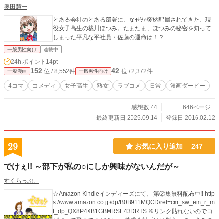
奥田慧一
とある会社のとある部署に、なぜか突然配属されてきた、現
役女子高生の裁川ほつみ。たまたま、ほつみの秘密を知って
しまった平凡な平社員・佐藤の運命は！？
一般男性向け
連載中
24h.ポイント
14pt
152
42
位 / 8,552件
位 / 2,372件
一般漫画
一般男性向け
4コマ
コメディ
女子高生
熟女
ラブコメ
日常
漫画ダービー
感想数 44
646ページ
最終更新日 2025.09.14
登録日 2016.02.12
29
お気に入り追加
247
でけぇ!! ～部下が私の○にしか興味がないんだが～
すくらっぷ。
☆Amazon Kindleインディーズにて、 第②集無料配布中!! http
s://www.amazon.co.jp/dp/B0B911MQCD/ref=cm_sw_em_r_m
t_dp_QX8P4XB1GBMRSE43DRTS ※リンク貼れないのでコ