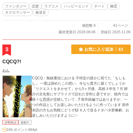
ファンタジー
恋愛
ラブコメ
ハッピーエンド
チート
幽霊
ネクロマンサー
修道女
感想数 9
41ページ
最終更新日 2026.08.06
登録日 2025.11.06
3
お気に入り追加
63
CQCQ?!
おん
CQCQ：無線通信における 不特定の誰かに宛てた「もしも
し」 一度は諦めたこの想い、今なら貴方に届くでしょうか
「リクエストをきかせて」から5ヶ月後、高校３年生７月 耕
介の文化祭にサプライズで訪れた甘利と彦ですが、校内では
様々な思惑が交錯していて…⁉︎ 前作続編ではありますが、一
つの作品としてお楽しみいただけるように作っています 前作
未読の方もお気軽にどうぞ🙌 ６人で送るドタバタ群像劇、お
楽しみいただけますように✨
少年向け
連載中
24h.ポイント
484pt