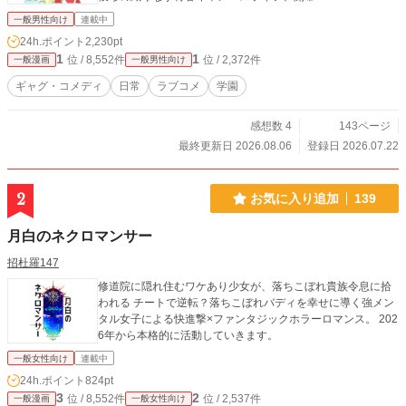
一般男性向け
連載中
24h.ポイント
2,230pt
1
1
位 / 8,552件
位 / 2,372件
一般漫画
一般男性向け
ギャグ・コメディ
日常
ラブコメ
学園
感想数 4
143ページ
最終更新日 2026.08.06
登録日 2026.07.22
2
お気に入り追加
139
月白のネクロマンサー
招杜羅147
修道院に隠れ住むワケあり少女が、落ちこぼれ貴族令息に拾
われる チートで逆転？落ちこぼれバディを幸せに導く強メン
タル女子による快進撃×ファンタジックホラーロマンス。 202
6年から本格的に活動していきます。
一般女性向け
連載中
24h.ポイント
824pt
3
2
位 / 8,552件
位 / 2,537件
一般漫画
一般女性向け