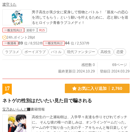
渡守うた
男子高生が美少女に変身して怪物とバトル！ 「親友への恋心
を消してもらう」という願いを叶えるために。 恋と願いを巡
るヒロイック青春ラブコメディ！
一般女性向け
連載中
R15
24h.ポイント
28pt
89
44
位 / 8,552件
位 / 2,537件
一般漫画
一般女性向け
ラブコメ
ボーイズラブ
バトル
現代ファンタジー
高校生
恋愛
感想数 0
69ページ
最終更新日 2024.10.29
登録日 2024.03.29
17
お気に入り追加
2,760
ネトゲの性別はだいたい見た目で騙される
宝乃あいらんど
書籍情報
高校生の一之瀬祐樹は、入学早々友達を作りそびれてボッチ
に。 そんな彼の唯一の楽しみは、オンラインゲームだった。
ゲームの中で知り合った女の子・アキちゃんと毎日楽しくゲ