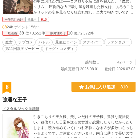
の中に現れたのは――ゴスロリ衣装に身を包んだ、「魔女」
クリム。 圧倒的な力で殺し屋を蹂躙した彼女は、あろうこと
かリッドの姿を見るなり狂喜乱舞し、全力で抱きついてき
て!? 「やっと会えました！ この身のすべてをリッド様に捧げ
一般男性向け
連載中
R15
ます！」 敵か、味方か、それとも――ただの「やべェ女」!?
24h.ポイント
156pt
凄腕（だけど働きたくない）最強（だけど愛が重すぎる）ヤ
39
10
位 / 8,552件
位 / 2,372件
一般漫画
一般男性向け
ンデレ魔女が織りなす、命がけの勘違い（？）バトルラブコ
メ、ここに開幕！
魔女
ラブコメ
バトル
最強ヒロイン
スナイパー
ファンタジー
第11回漫画ダービー
ギャグ・コメディ
感想数 1
42ページ
最終更新日 2026.08.01
登録日 2026.07.03
8
お気に入り追加
310
強運な王子
ノスタルジック血糖値
引きこもりの王女様、美しいだけの王子様、孤独な魔法使
い、殺伐とした日常を送る武官達が恋愛したりしなかったり
します。読み進めていくにつれ不快になる方が多数いらっし
ゃるようです。ご注意くださいませ。内容は薄くて長いので