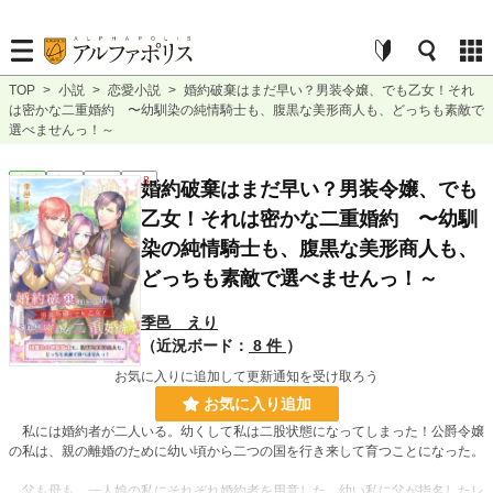
TOP
>
小説
>
恋愛小説
>
婚約破棄はまだ早い？男装令嬢、でも乙女！それ
は密かな二重婚約 〜幼馴染の純情騎士も、腹黒な美形商人も、どっちも素敵で
選べませんっ！～
恋愛
完結
長編
R18
婚約破棄はまだ早い？男装令嬢、でも
乙女！それは密かな二重婚約 〜幼馴
染の純情騎士も、腹黒な美形商人も、
どっちも素敵で選べませんっ！～
季邑 えり
（近況ボード：
8 件
）
お気に入りに追加して更新通知を受け取ろう
お気に入り追加
私には婚約者が二人いる。幼くして私は二股状態になってしまった！公爵令嬢
の私は、親の離婚のために幼い頃から二つの国を行き来して育つことになった。
父も母も、一人娘の私にそれぞれ婚約者を用意した。幼い私に父が指名したレ