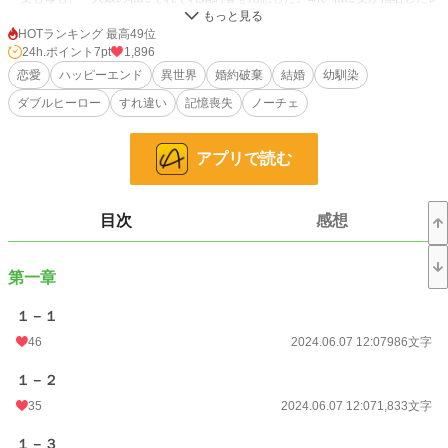
ーヴァンと母が選んだクレイグ。巻き込まれたような二人だけど、それぞれ騎士
と商人に育った。…それも、極上の男になって。
HOTランキング 最高49位
24h.ポイント
7pt
1,896
父の意向で女性騎士を目指す一方、自由奔放な母によって女子力高めなお嬢さ
恋愛
ハッピーエンド
異世界
婚約破棄
結婚
幼馴染
まもさせられる。私は婚約者を選ぶタイムリミットの１８歳になったけど…どっ
ダブルヒーロー
すれ違い
記憶喪失
ノーチェ
ちかを選んで、どっちかと婚約破棄しなくちゃ！でも選べない！
外は男装令嬢、中は乙女なクローディアが、幼馴染の純情騎士と腹黒な美形商
アプリで読む
人の婚約者達に翻弄される、ちょっとエッチでアホなラブコメディー…のハズ。
＊ラブコメですが途中でシリアスな展開が入ります
目次
感想
小説
38,895 位 / 228,955 件
恋愛
16,878 位 / 66,404 件
第一章
お気に入り
232
１－１
46
2024.06.07 12:07
986文字
24h.ポイント
7 pt
文字数
１－２
154,507
35
2024.06.07 12:07
1,833文字
更新日時
2024.06.26 21:10
１－３