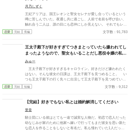
月乃しずく
王妃アリアは、国王レオンと聖女セレナが愛し合っているという
噂に苦しんでいた。夜通し共に過ごし、人前で名前を呼び合い、
触れ合う二人は、誰の目にも恋仲にしか見えない。 それでもレオ
ンは「国を守るために必要なことだ」と妻の痛みに気づかず、セ
文字数：91,783
恋愛
完結
長編
レナも王妃の席へ座り、妻のように振る舞い続ける。ついに礼拝
堂で、アリアは皆の前で二人を問いただす。 「お二人には、本当
に呆れましたわ」そして結婚指輪をレオンへ投げつけ、「私は、
王太子殿下が好きすぎてつきまとっていたら嫌われてし
あなたの妻をやめます」と宣言する。だが王妃が去った直後、妻
まったようなので、聖女もいることだし悪役令嬢の私は
になったつもりで振る舞う聖女へ、王宮中の視線は冷たく変わっ
退散することにしました。
ていき。
みゅー
王太子殿下が好きすぎるキャロライン。好きだけど嫌われたく
はない。そんな彼女の日課は、王太子殿下を見つめること。 い
つも王太子殿下の行く先々に出没して王太子殿下を見つめていた
が、ついにそんな生活が終わるときが来る。 聖女が現れたの
文字数：9,312
恋愛
完結
短編
だ。そして、さらにショックなことに、自分が乙女ゲームの世界
に転生していてそこで悪役令嬢だったことを思い出す。 王太子
殿下に嫌われたくはないキャロラインは、王太子殿下の前から姿
【完結】好きでもない私とは婚約解消してください
を消すことにした。そんなお話です。 ちょっと切ないお話で
里音
す。
騎士団にいる彼はとても一途で誠実な人物だ。初恋で恋人だった
幼なじみが家のために他家へ嫁いで行ってもまだ彼女を思い新た
な恋人を作ることをしないと有名だ。私も憧れていた1人だっ