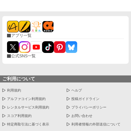
しまったので長年婚約者を作っていなかったという噂がある。そ
れだというのに王命で大嫌いなジェシカを娶ることになったの
だ。 いくら政略結婚とはいえ、ヒューパートに抱かれるのは嫌
だ。子供ができないという理由があれば離縁できると考えたジェ
シカは白い結婚を望み、ヒューパートもそれを受け入れた。 そ
のはず、だったのだが……？ 離縁を望みながらも徐々に絆され
アプリ一覧
ていく公爵令嬢と、実は彼女のことが大好きで仕方ないツンデレ
皇太子によるじれじれラブストーリー。 ※こちらの作品は小説家
になろうにも重複投稿しています。
公式SNS一覧
ご利用について
利用規約
ヘルプ
アルファコイン利用規約
投稿ガイドライン
レンタルサービス利用規約
プライバシーポリシー
スコア利用規約
お問い合わせ
特定商取引法に基づく表示
利用者情報の外部送信について