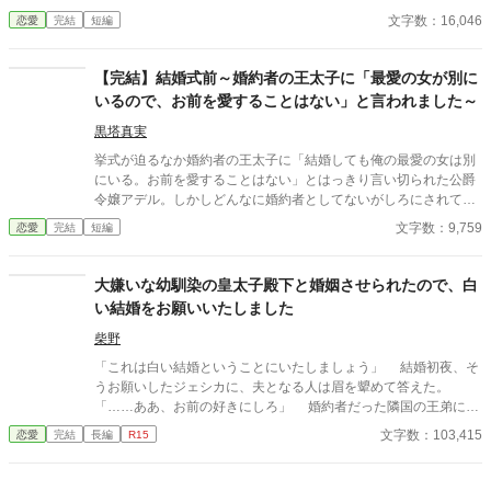
た。 そんな彼との婚約が成立した。それは彼の行動で私が傷を負
文字数：16,046
恋愛
完結
短編
ったからだ。傷は残らないのに責任感からの婚約ではあるが、彼
はプロポーズをしてくれた。その瞬間憧れが好きになっていた。
婚約して6ヶ月、接点のほとんどない2人だが少しずつ距離も縮ま
【完結】結婚式前～婚約者の王太子に「最愛の女が別に
り幸せな日々を送っていた。と思っていたのに、彼の元恋人が離
いるので、お前を愛することはない」と言われました～
婚をして帰ってくる話を聞いて彼が私との婚約を「最悪だ」と後
悔しているのを聞いてしまった。
黒塔真実
挙式が迫るなか婚約者の王太子に「結婚しても俺の最愛の女は別
にいる。お前を愛することはない」とはっきり言い切られた公爵
令嬢アデル。しかしどんなに婚約者としてないがしろにされても
女性としての誇りを傷つけられても彼女は平気だった。なぜなら
文字数：9,759
恋愛
完結
短編
大切な「心の拠り所」があるから……。しかし、王立学園の卒業
ダンスパーティーの夜、アデルはかつてない、世にも酷い仕打ち
を受けるのだった―― ※神視点。■なろうにも別タイトルで重
大嫌いな幼馴染の皇太子殿下と婚姻させられたので、白
複投稿←【ジャンル日間4位】。
い結婚をお願いいたしました
柴野
「これは白い結婚ということにいたしましょう」 結婚初夜、そ
うお願いしたジェシカに、夫となる人は眉を顰めて答えた。
「……ああ、お前の好きにしろ」 婚約者だった隣国の王弟に別
れを切り出され嫁ぎ先を失った公爵令嬢ジェシカ・スタンナード
文字数：103,415
恋愛
完結
長編
R15
は、幼馴染でありながら、たいへん仲の悪かった皇太子ヒューパ
ートと王命で婚姻させられた。 ヒューパート皇太子には陰なが
ら想っていた令嬢がいたのに、彼女は第二王子の婚約者になって