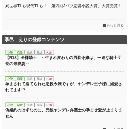
異世界TLも現代TLも！ 第四回Jパブ恋愛小説大賞、大賞受賞！
もっと見る
季邑 えりの登録コンテンツ
小説
恋愛
完結
長編
R18
【R18】全裸騎士 ～生まれ変わりの男装令嬢は、一途な騎士団
長の最愛妻～
小説
恋愛
完結
長編
R18
孕まされて捨てられた悪役令嬢ですが、ヤンデレ王子様に溺愛さ
れてます!?
小説
恋愛
完結
長編
R18
偽婚約のはずなのに、元彼ヤンデレ弁護士の孕ませ愛が止まりま
せん