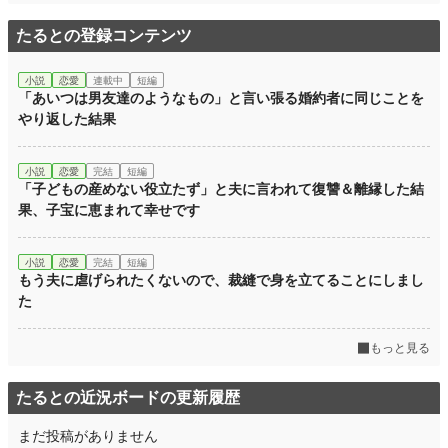
たるとの登録コンテンツ
小説
恋愛
連載中
短編
「あいつは男友達のようなもの」と言い張る婚約者に同じことを
やり返した結果
小説
恋愛
完結
短編
「子どもの産めない役立たず」と夫に言われて復讐＆離縁した結
果、子宝に恵まれて幸せです
小説
恋愛
完結
短編
もう夫に虐げられたくないので、裁縫で身を立てることにしまし
た
もっと見る
たるとの近況ボードの更新履歴
まだ投稿がありません