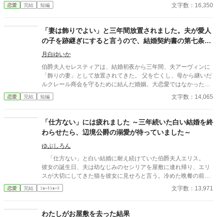
なかった。 そして、二人がふざけて婚姻届を書いている光景を見
文字数：16,350
恋愛
完結
短編
て、アイリーンは自分の我慢が限界に達そうとしているのを感じ
ていた……のだけど！？
「妻は飾りでよい」と三年間放置されました。夫が愛人
の子を跡継ぎにすると言うので、結婚契約書の第七条を
読み上げます
月白ゆいか
伯爵夫人セレスティアは、結婚初夜から三年間、夫アーヴィンに
「飾りの妻」として放置されてきた。 父を亡くし、母から継いだ
ルクレール商会を守るために結んだ婚姻。大恋愛ではなかった。
それでもセレスティアは、いつか穏やかな夫婦になれるかもしれ
文字数：14,065
恋愛
完結
短編
ないと、ほんの少しだけ期待していた。 しかし半年ぶりに屋敷へ
戻ったアーヴィンは、婚姻前から隠していた愛人リディアと五歳
の息子ノエルを連れていた。 「この子を、オルブライト伯爵家の
「仕方ない」には疲れました ～三年続いた白い結婚を終
跡継ぎにする。君は今まで通り、飾りの妻でいればいい」 そう告
わらせたら、辺境公爵の溺愛が待っていました～
げられたセレスティアは、静かに婚姻契約書を取り出す。 第七
条。 夫が妻の書面同意なく婚外の子を跡継ぎとし、妻の持参財や
ゆぷしろん
商会権利をその子の相続財産に含めようとした場合、妻は即時離
「仕方ない」と白い結婚に耐え続けていた伯爵夫人エリス。
縁、持参財返還、違約金、資産回収を請求できる。 一か月前、王
彼女の誕生日、夫は幼なじみのセシリアを屋敷に連れ帰り、エリ
立契約院の立会人ユリウスに問われて、セレスティアはようやく
スが大切にしてきた猫を彼女に見せろと言う。冷めた晩餐の前で
自分の望みを言葉にした。 愛ではなく、自分の名を取り戻した
心が折れたエリスは、ついに離縁を宣言し実家へ戻った。 彼女
文字数：13,971
恋愛
完結
ｼｮｰﾄｼｮｰﾄ
い。 夫の契約違反が公の場で明らかになる時、飾りと呼ばれた妻
の薬草知識と領地経営の才は、北方を守る公爵ディートリヒが目
は、自分の人生を取り戻す。
を留める。流行り病に苦しむ公爵領を救うため奮闘するエリス
は、初めて努力を認められ、大切に扱われる喜びを知っていく。
わたしがお屋敷を去った結果