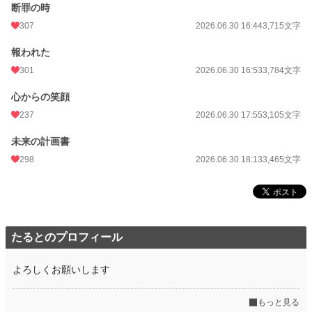
断罪の時
年間ポイント
99,199 pt (6,029 位)
307
2026.06.30 16:44
3,715文字
累計ポイント
101,165 pt (30,210 位)
報われた
301
2026.06.30 16:53
3,784文字
心からの笑顔
237
2026.06.30 17:55
3,105文字
未来の計画書
298
2026.06.30 18:13
3,465文字
たるとのプロフィール
よろしくお願いします
もっと見る