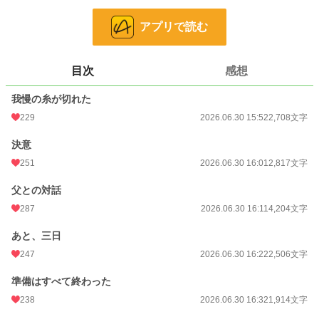
ダミアン・カトプレシス伯爵子息。私の婚約者である彼は、いつだって優しかっ
た。
アプリで読む
彼の口から紡がれる言葉は、まるで聖書の一節か、一流の劇作家が書いた戯曲の
ように高潔で、無垢で――そして、気が遠くなるほどに無責任だった。
目次
感想
小説
3,038 位 / 228,669 件
我慢の糸が切れた
恋愛
1,658 位 / 66,339 件
229
2026.06.30 15:52
2,708文字
お気に入り
166
決意
24h.ポイント
440 pt
251
2026.06.30 16:01
2,817文字
文字数
28,218
父との対話
更新日時
2026.06.30 18:13
287
2026.06.30 16:11
4,204文字
初回公開日時
2026.06.30 15:52
あと、三日
初回完結日時
2026.06.30 18:14
247
2026.06.30 16:22
2,506文字
週間ポイント
3,044 pt (3,286 位)
準備はすべて終わった
238
2026.06.30 16:32
1,914文字
月間ポイント
28,172 pt (1,677 位)