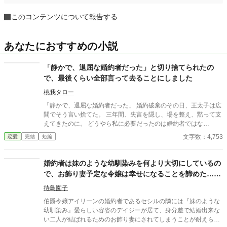
このコンテンツについて報告する
あなたにおすすめの小説
「静かで、退屈な婚約者だった」と切り捨てられたの
で、最後くらい全部言って去ることにしました
桃我タロー
「静かで、退屈な婚約者だった」 婚約破棄のその日、王太子は広
間でそう言い捨てた。 三年間、失言を隠し、場を整え、黙って支
えてきたのに。 どうやら私に必要だったのは婚約者ではな
く、“便利な人”という役割だけだったらしい。 しかも隣には、つ
文字数：4,753
恋愛
完結
短編
い三日前まで殿下の従兄に求婚していた令嬢まで立っていて―
―。 ならばもう、黙っている理由はない。 これは、最後まで笑っ
て終わるつもりだった令嬢が、自分の声を取り戻す話。
婚約者は妹のような幼馴染みを何より大切にしているの
で、お飾り妻予定な令嬢は幸せになることを諦めた……
はずでした。
待鳥園子
伯爵令嬢アイリーンの婚約者であるセシルの隣には『妹のような
幼馴染み』愛らしい容姿のデイジーが居て、身分差で結婚出来な
い二人が結ばれるためのお飾り妻にされてしまうことが耐えられ