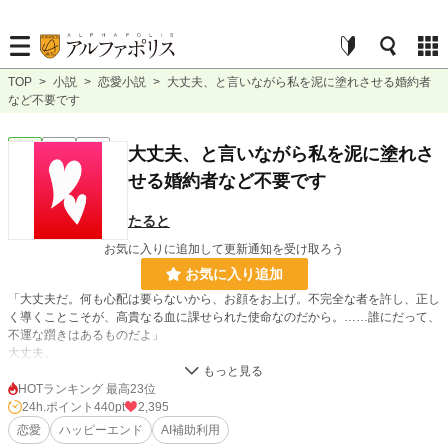
TOP
>
小説
>
恋愛小説
>
大丈夫、と言いながら私を泥に塗れさせる婚約者
など不要です
恋愛
完結
短編
大丈夫、と言いながら私を泥に塗れさ
せる婚約者など不要です
たると
お気に入りに追加して更新通知を受け取ろう
お気に入り追加
「大丈夫だ。何も心配は要らないから、お顔をお上げ。不完全な者を許し、正し
く導くことこそが、高貴なる血に課せられた使命なのだから。……誰にだって、
不運な躓きはあるものだよ」
大丈夫。
その耳ざわりの良い、美しい言葉が応接室に響いた瞬間、私の視界は白く冷たく
染まっていく。
HOTランキング 最高23位
まただ。
24h.ポイント
440pt
2,395
私の胸の奥で、何かがパキリと小さな音を立ててひび割れた。
恋愛
ハッピーエンド
AI補助利用
それがもう何度目の亀裂なのか、数える気力すら今の私には残っていない。