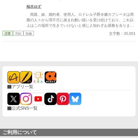
一方で彼女を失った元夫の伯爵家は傾き、身勝手な幼なじみの嘘
柚木ゆず
も暴かれて――。 我慢をやめた傷心令嬢が、辺境公爵に溺愛さ
れ、自分らしい幸せを選び直す逆転愛されファンタジー。
両親、妹、婚約者、使用人。ロドレル子爵令嬢カプシーヌは周
囲の人々から理不尽に疎まれ酷い扱いを受け続けており、これ以
上はこの場所で生きていけないと感じ人知れずお屋敷を去りまし
た。 ――カプシーヌさえいなくなれば、何もかもうまく行く―
文字数：35,001
恋愛
完結
短編
―。 ――カプシーヌがいなくなったおかげで、嬉しいことが起
きるようになった――。 関係者たちは大喜びしていましたが、
誰もまだ知りません。今まで幸せな日常を過ごせていたのはカプ
シーヌのおかげで、そんな彼女が居なくなったことで自分達の人
生は間もなく１８０度変わってしまうことを。 １７日本編完
結。４月１日より、それぞれのその後を描く番外編の投稿をさせ
ていただきます。
アプリ一覧
公式SNS一覧
ご利用について