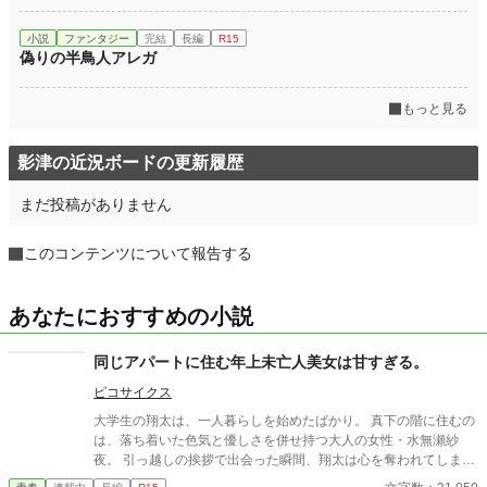
小説
ファンタジー
完結
長編
R15
偽りの半鳥人アレガ
もっと見る
影津の近況ボードの更新履歴
まだ投稿がありません
このコンテンツについて報告する
あなたにおすすめの小説
同じアパートに住む年上未亡人美女は甘すぎる。
ピコサイクス
大学生の翔太は、一人暮らしを始めたばかり。 真下の階に住むの
は、落ち着いた色気と優しさを併せ持つ大人の女性・水無瀬紗
夜。 引っ越しの挨拶で出会った瞬間、翔太は心を奪われてしま
う。 偶然にもアルバイト先のスーパーで再会した彼女は、翔太を