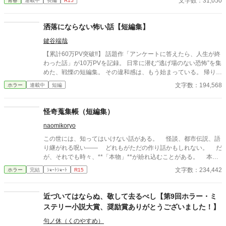
文字数：31,050
青春
連載中
長編
R15
すぐに採用し、温かく仕事を教えてくれる存在だった。 ある日の
仕事帰り、ふたりで過ごす時間が増えていき――そして気づけば
紗夜の部屋でご飯をご馳走になるほど親密に。 優しくて穏やかで
洒落にならない怖い話【短編集】
――その色気に触れるたび、翔太の心は揺れていく。 大人の女性
鍵谷端哉
と大学生、甘くちょっぴり刺激的な同居生活（？）がはじまる。
【累計60万PV突破‼】 話題作「アンケートに答えたら、人生が終
わった話」が10万PVを記録。 日常に潜む“逃げ場のない恐怖”を集
めた、戦慄の短編集。 その違和感は、もう始まっている。 帰り
道、誰もいないはずの部屋、何気ない会話。 どこにでもある日常
文字数：194,568
ホラー
連載中
短編
が、ある瞬間、取り返しのつかない異常へと変わる。 意味が分か
ると凍りつく話。 理由もなく、ただ追い詰められていく話。 そし
て、最後の一行で現実がひっくり返る話。 1話1000〜2000文字。
怪奇蒐集帳（短編集）
隙間時間で読める短編ながら、 読み終えたあと、ふとした静寂が
naomikoryo
怖くなる。 これはすべて、どこかで起きていてもおかしくない
話。 ――あなたのすぐ隣でも。 洒落にならない実話風・創作ホラ
この世には、知ってはいけない話がある。 怪談、都市伝説、語
ー。
り継がれる呪い—— どれもがただの作り話かもしれない。 だ
が、それでも時々、**「本物」**が紛れ込むことがある。 本書
は、そんな“見つけてしまった”怪異を集めた一冊である。 最後
文字数：234,442
ホラー
完結
ｼｮｰﾄｼｮｰﾄ
R15
のページを閉じるとき、あなたは“何か”に気づくことになるだろ
う——。
近づいてはならぬ、敬して去るべし【第9回ホラー・ミ
ステリー小説大賞、奨励賞ありがとうございました！】
句ノ休（くのやすめ）