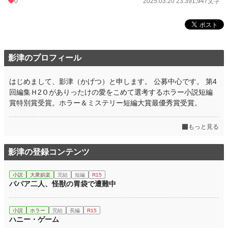
0
2025.03.20 23:39
1,947文字
影津のプロフィール
はじめまして、影津（かげつ）と申します。 公募中心です。 第4
回編集Ｈ2Ｏがありったけの愛をこめて選考するホラー小説短編
賞特別賞受賞。ホラー＆ミステリー短編大賞最優秀賞受賞。
もっと見る
影津の登録コンテンツ
小説
大衆娯楽
完結
短編
R15
ババア二人、怪獣の胃袋で遭難中
小説
ホラー
完結
長編
R15
ハニー・ゲーム