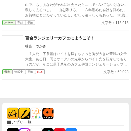
山中、もしあなたがそれに出会ったら…… 近づいてはいけない。
敬して去るべし。 山を降りろ。 六年勤めた会社を辞めた。
お荷物だとはわかっていたし、むしろ清々しくもあった。 28歳の
コウイチには、仕事より大切なものがあった。 田舎歩きだ。そこ
文字数：118,918
ホラー
完結
長編
大事なのが学生のときにかじった民俗学だ。廃集落、古い祠、忘
れられた神々——それを訪ねることは、彼のたった一つの愉しみ
だった。 大学時代、民俗学の講義で准教授はこう言った。
百合ランジェリーカフェにようこそ！
「神々は神ではない」。人が畏れ、従い、忖度したものがかみに
楠富 つかさ
なる。その言葉がコウイチを変えた。 会社の営業で関東のあちこ
ちを歩きまわった。コウイチは仕事よりも土地の古老の話に耳を
主人公、下条藍はバイトを探すちょっと胸が大きい普通の女子
傾けることに熱中したほどだった。 失業後、ふと見つけた資料
大生。ある日、同じサークルの先輩からバイト先を紹介してもら
にコウイチは目を奪われた。 「名付け得ぬ神」。 東京の西、檜原
うのだが、そこは男子禁制のカフェ併設ランジェリーショップ
村の奥深く、コボレザワという場所にその祭祀を担った一族がい
で！？ ちょっとハレンチなお仕事カフェライフ、始まりま
文字数：59,023
青春
連載中
長編
R15
たという。山奥には祠があるらしい。だがもう六十年も前に無人
す！！ ※この物語はフィクションであり実在の人物・団体・法律
になってしまっているようだ。 コウイチは訪ねてみることにす
とは一切関係ありません。 表紙画像はAIイラストです。下着が生
る。 道中、奇妙な老人に出会う。一人目は気のいい古書店主。二
成できないのでビキニで代用しています。
人目は何かを知りながら口を閉ざす資料館の老人。そして三人目
は—— 深い山中でコウイチはついに祠を見つけた。巨大な岩を
背にした祠は古び、壊れていたが、まだ人が来ている痕跡があっ
た。 不穏な気配にコウイチは振り向くが、なにもない。 日本の中
心地・東京。そこからわずかにはずれた山の中に潜む秘密をめぐ
る奇譚。
アプリ一覧