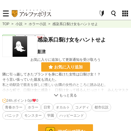
TOP
>
小説
>
ホラー小説
>
感染系口裂け女をハントせよ
ホラー
完結
長編
R15
感染系口裂け女をハントせよ
影津
お気に入りに追加して更新通知を受け取ろう
お気に入り追加
隣に引っ越してきたブランドを身に着けた女性は口裂け女！？
そう言い張っていた親友も消えた。
私と幼馴染で親友を探しに怪しいお隣の女性のところに踏み込む。
小さな町で、口裂け女に感染！ 口裂け女って移るんだっけ！？ みんなマスク
してるから誰が口裂け女か分かんないよ！ 大人が信じてくれないのなら学生の
私達だけで戦ってみせる！
24h.ポイント
0pt
0
ホームセンターコメリで武器調達。日常の中で手に入るものだけで戦う！
青春ホラー
ホラー
日常
オカルト
コメディ
都市伝説
パニック
モンスター
学園
ハッピーエンド
小説
228,657 位 / 228,657 件
ホラー
8,500 位 / 8,500 件