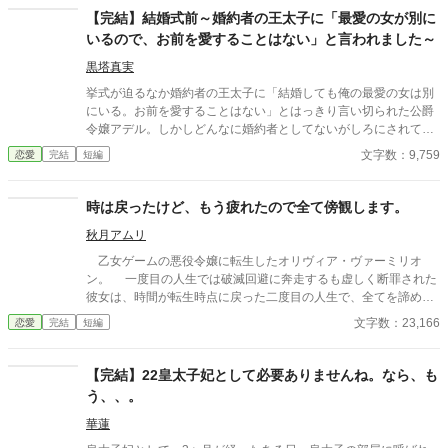
【完結】結婚式前～婚約者の王太子に「最愛の女が別に
いるので、お前を愛することはない」と言われました～
黒塔真実
挙式が迫るなか婚約者の王太子に「結婚しても俺の最愛の女は別
にいる。お前を愛することはない」とはっきり言い切られた公爵
令嬢アデル。しかしどんなに婚約者としてないがしろにされても
女性としての誇りを傷つけられても彼女は平気だった。なぜなら
文字数：9,759
恋愛
完結
短編
大切な「心の拠り所」があるから……。しかし、王立学園の卒業
ダンスパーティーの夜、アデルはかつてない、世にも酷い仕打ち
を受けるのだった―― ※神視点。■なろうにも別タイトルで重
時は戻ったけど、もう疲れたので全て傍観します。
複投稿←【ジャンル日間4位】。
秋月アムリ
乙女ゲームの悪役令嬢に転生したオリヴィア・ヴァーミリオ
ン。 一度目の人生では破滅回避に奔走するも虚しく断罪された
彼女は、時間が転生時点に戻った二度目の人生で、全てを諦めて
いた。 もう疲れた。どうせ無駄なら、せめて断罪の日まで穏や
文字数：23,166
恋愛
完結
短編
かに眠って過ごしたい──そう願い、積極的に引きこもり傍観を決
め込むオリヴィア。 だが、一周目では冷淡だったはずの婚約
者・セドリック王子が、なぜか彼女に献身的な優しさを見せ、
【完結】22皇太子妃として必要ありませんね。なら、も
「今度こそ、私が君を守る」と誓うのだ。 運命に抗う気力さえ
う、、。
失った令嬢が、思いがけない波乱に巻き込まれていく。全てを諦
めたはずの人生で、彼女を待ち受ける未来とは──
華蓮