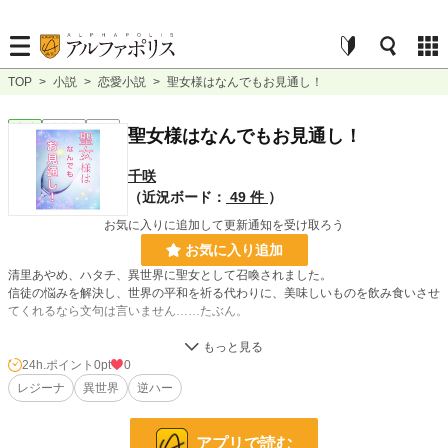
TOP
>
小説
>
恋愛小説
>
聖女様はなんでもお見通し！
恋愛
連載中
長編
聖女様はなんでもお見通し！
千咲
（近況ボード：
49 件
）
お気に入りに追加して更新通知を受け取ろう
お気に入り追加
清里あやめ、ハタチ、異世界に聖女として召喚されました。
信徒の悩みを解決し、世界の平和を祈る代わりに、美味しいものを飲み食いさせ
てくれるなら文句は言いません……たぶん。
図太い聖女（様）と、それに振り回される信徒の皆様の話。お仕事ラブコメデ
ィ。
24h.ポイント
0pt
0
堅物な騎士とか腹黒な魔術師とかネガティブな王子様とかが出てきます。三角関
レジーナ
異世界
逆ハー
係予定。
他投稿サイト（小説家になろう等）でも連載中。
アプリで読む