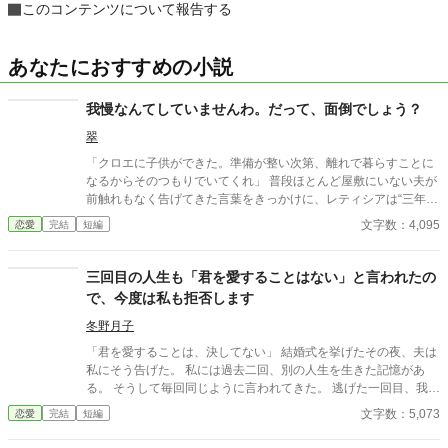
このコンテンツについて報告する
あなたにおすすめの小説
我慢なんてしていませんわ。だって、面倒でしょう？
翠
「クロエに子供ができた。準備が整い次第、離れで暮らすことに
なるからそのつもりでいてくれ」 普段ほとんど屋敷にいない夫が
前触れもなく告げてきた言葉をきっかけに、レティシアは“三年
間”の契約を終わらせることにした。 赤の他人を屋敷に迎えるこ
文字数：4,095
恋愛
完結
短編
とはしない。 不要なものに感情を砕く理由などない。 「だって、
面倒でしょう？」 不誠実な夫も、無意味な結婚も、 この際すべて
切り捨ててしまいましょう。
三回目の人生も「君を愛することはない」と言われたの
で、今度は私も拒否します
冬野月子
「君を愛することは、決してない」 結婚式を挙げたその夜、夫は
私にそう告げた。 私には過去二回、別の人生を生きた記憶があ
る。 そうして毎回同じように言われてきた。 逃げた一回目、我慢
した二回目。いずれも上手くいかなかった。 だから今回は。
文字数：5,073
恋愛
完結
短編