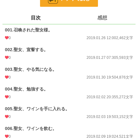
小説
228,794 位 / 228,794 件
目次
感想
恋愛
66,375 位 / 66,375 件
001.召喚された聖女様。
お気に入り
64
0
2019.01.26 12:00
2,462文字
24h.ポイント
0 pt
002.聖女、宣誓する。
文字数
58,230
0
2019.01.27 07:30
5,593文字
更新日時
2019.03.09 19:10
003.聖女、やる気になる。
初回公開日時
2019.01.26 12:00
0
2019.01.30 19:50
4,876文字
週間ポイント
0 pt (228,794 位)
004.聖女、勉強する。
月間ポイント
0 pt (228,794 位)
0
2019.02.02 20:35
5,272文字
年間ポイント
224 pt (122,951 位)
005.聖女、ワインを手に入れる。
0
2019.02.03 19:50
3,152文字
累計ポイント
36,879 pt (52,431 位)
006.聖女、ワインを飲む。
0
2019.02.09 19:02
4,521文字