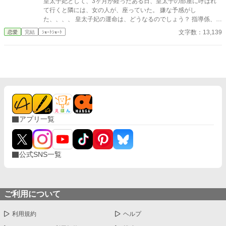
皇太子妃として、3ヶ月が経ったある日、皇太子の部屋に呼ばれ
て行くと隣には、女の人が、座っていた。 嫌な予感がし
た、、、、 皇太子妃の運命は、どうなるのでしょう？ 指導係、教
育係編Part1
文字数：13,139
恋愛
完結
ｼｮｰﾄｼｮｰﾄ
アプリ一覧
公式SNS一覧
ご利用について
利用規約
ヘルプ