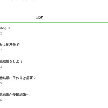
目次
ologue
62
会は勤務先で
67
情結婚をしよう
63
情結婚に子作りは必要？
65
情結婚か愛情結婚へ
46