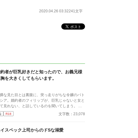
2020.04.26 03:32
241文字
婚約者が巨乳好きだと知ったので、お義兄様
に胸を大きくしてもらいます。
憐な見た目とは裏腹に、突っ走りがちな令嬢のパト
シア。婚約者のフィリップが、巨乳じゃないと女と
て見れない、と話しているのを聞いてしまう。 パ
リシアは、小さい頃に両親を亡くし、母の弟である
文字数：23,078
編
R18
爵家で、本当の娘の様に育てられた。お世話になっ
家族の為にも、幸せな結婚生活を送らねばならない
、兄の様に慕っているアレックスに、あるお願いを
ハイスペック上司からのドSな溺愛
に行く。