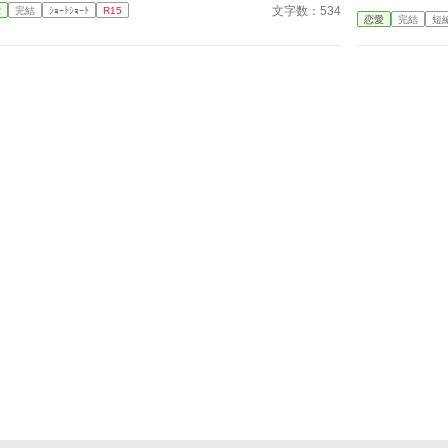
よ・・・・。」 優弥「マジか・・・。」 消防署で開
文字数：534
愛
完結
ｼｮｰﾄｼｮｰﾄ
R15
恋愛
完結
短
かれたお祭りに連れて行った太陽。 太陽の存在を知
った一人の消防士さんが・・・私に言った。 「俺は
太陽がいてもいい。・・・太陽の『パパ』になる。」
「俺はひなたが好きだ。・・・絶対振り向かせるから
覚悟しとけよ？」 ※お話に出てくる内容は、全て想
像の世界です。現実世界とは何ら関係ありません。
※感想やコメントは受け付けることができません。
メンタルが薄氷なもので・・・すみません。 言葉も
足りませんが読んでいただけたら幸いです。 楽しん
でいただけたら嬉しく思います。