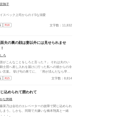
宮鶉子
イスペック上司からのドSな溺愛
文字数：11,832
編
R18
強面夫の裏の顔は妻以外には見せられませ
ん！
しろ
誰がこんなことをしろと言った？」 それは夫のい
騎士団へ差し入れを届けに行った私への彼からの冷
言葉。 挙げ句の果てに、 「用が済んだなら早く
」 と追い返されてしまいました。 そして
文字数：8,814
編
R15
、屋敷に戻って来た夫は─── ✻ゆるふわ設定で
。 気を付けていますが、誤字脱字などがある為、
とからこっそり修正することがあります。
閉じ込められて囲われて
かな悠桃
藤菜乃は会社のエレベーターの故障で閉じ込められ
しまう。しかも、同期で大嫌いな橋本翔真と一緒
・・・。