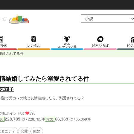
Web
稿漫画
レンタル
絵本ひろば
ビジ
コンテンツ大賞
溺愛されてる件
情結婚してみたら溺愛されてる件
宮鶉子
馴染で元カレの彼と友情結婚したら、溺愛されてる？
24h.ポイント
0pt
390
228,785
66,369
位 / 228,785件
位 / 66,369件
説
恋愛
エタニティ
恋愛
結婚