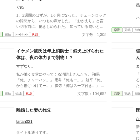
鳴
ぐぬ
1、2週間のはずが、1ヶ月になった。 チェーンロック
ハ
の隙間から、いつもの声がした。 「おかえり」と言
い切る前に、抱きしめられた。 知っている匂いと、
恋愛
完結
短
知らない匂いが混じっていた。
文字数：1,305
愛
完結
ｼｮｰﾄｼｮｰﾄ
R15
イケメン彼氏は年上消防士！鍛え上げられた
体は、夜の体力まで別物！？
すずなり。
ま
私が働く食堂にやってくる消防士さんたち。 翔馬
「
「俺、チャーハン。」 宏斗「俺もー。」 航平「俺、
る
から揚げつけてー。」 優弥「俺はスープ付き。」 み
たい
んなガタイがよく、男前。 ひなた「はーいっ。ちょ
帰れっ！
文字数：104,652
愛
完結
短編
R15
恋愛
完結
短
っと待ってくださいねーっ。」 慌ただしい昼時を過
夜
ぎると、私の仕事は終わる。 終わった後、私は行か
す
なきゃいけないところがある。 ひなた「すみませー
あ
離婚した妻の旅先
ん、子供のお迎えにきましたー。」 保育園に迎えに
な
行かなきゃいけない子、『太陽』。 私は子供と一緒
tartan321
に・・・暮らしてる。 ーーーーーーーーーーーーー
新
ーーー 翔馬「おいおい嘘だろ？」 宏斗「子供・・・
タイトル通りです。
て
いたんだ・・。」 航平「いくつん時の子だ
に