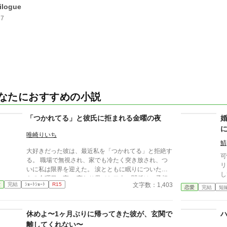
ilogue
87
なたにおすすめの小説
「つかれてる」と彼氏に拒まれる金曜の夜
唯崎りいち
鯖
大好きだった彼は、最近私を「つかれてる」と拒絶す
可
る。 職場で無視され、家でも冷たく突き放され、つ
リ
いに私は限界を迎えた。 涙とともに眠りについた、
し
ある金曜日の夜。 変わり果てた二人の関係は、予想
ト
文字数：1,403
愛
完結
ｼｮｰﾄｼｮｰﾄ
R15
もしない結末を迎える。
恋愛
完結
短
伯
た
と
休めよ〜1ヶ月ぶりに帰ってきた彼が、玄関で
し
離してくれない〜