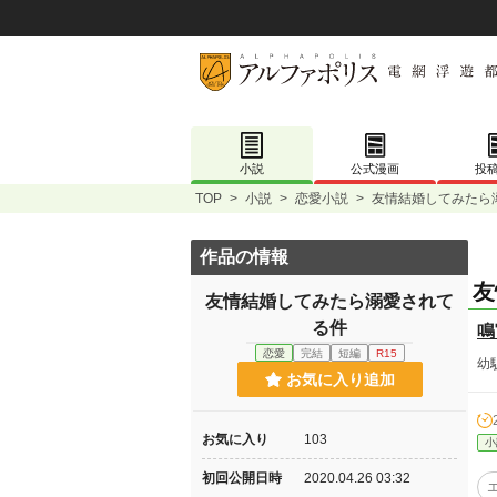
小説
公式漫画
投
TOP
>
小説
>
恋愛小説
>
友情結婚してみたら
作品の情報
友
友情結婚してみたら溺愛されて
る件
鳴
恋愛
完結
短編
R15
幼
お気に入り追加
お気に入り
103
小
初回公開日時
2020.04.26 03:32