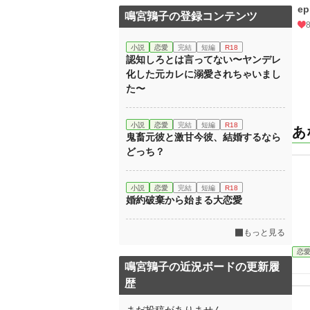
ep
鳴宮鶉子の登録コンテンツ
小説
恋愛
完結
短編
R18
認知しろとは言ってない〜ヤンデレ
化した元カレに溺愛されちゃいまし
た〜
小説
恋愛
完結
短編
R18
あ
鬼畜元彼と激甘今彼、結婚するなら
どっち？
小説
恋愛
完結
短編
R18
婚約破棄から始まる大恋愛
もっと見る
恋
鳴宮鶉子の近況ボードの更新履
歴