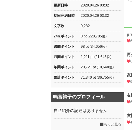
更新日時
2020.04.26 03:32
初回完結日時
2020.04.26 03:32
文字数
9,282
pr
24h.ポイント
0 pt (228,785位)
週間ポイント
98 pt (34,656位)
再
月間ポイント
1,211 pt (21,646位)
年間ポイント
20,721 pt (19,648位)
友
累計ポイント
71,340 pt (36,755位)
友
鳴宮鶉子のプロフィール
自己紹介の記述はありません
友
もっと見る