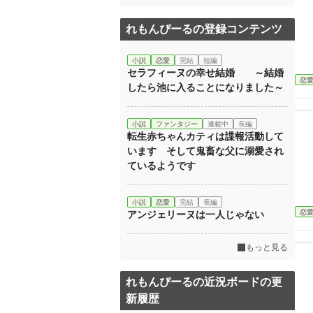
れもんぴーるの登録コンテンツ
小説
恋愛
完結
短編
セラフィーヌの幸せ結婚 ～結婚
恋
したら池に入ることになりました～
小説
ファンタジー
連載中
長編
転生赤ちゃんカティは諜報活動して
います そして鬼畜な父に溺愛され
ているようです
小説
恋愛
完結
長編
恋
アンジェリーヌは一人じゃない
もっと見る
れもんぴーるの近況ボードの更
新履歴