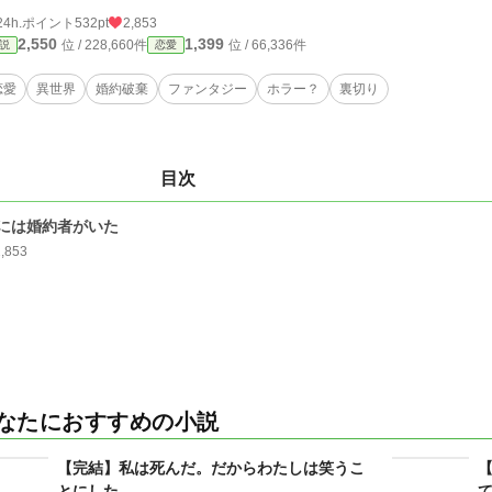
24h.ポイント
532pt
2,853
2,550
1,399
位 / 228,660件
位 / 66,336件
説
恋愛
恋愛
異世界
婚約破棄
ファンタジー
ホラー？
裏切り
目次
には婚約者がいた
2,853
なたにおすすめの小説
【完結】私は死んだ。だからわたしは笑うこ
とにした。