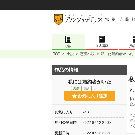
小説
公式漫画
投
TOP
>
小説
>
恋愛小説
>
私には婚約者がいた
作品の情報
私
私には婚約者がいた
恋愛
完結
ｼｮｰﾄｼｮｰﾄ
れ
お気に入り追加
私
恋
お気に入り
463
＊
納
初回公開日時
2022.07.12 21:38
＊
更新日時
2022.07.12 21:38