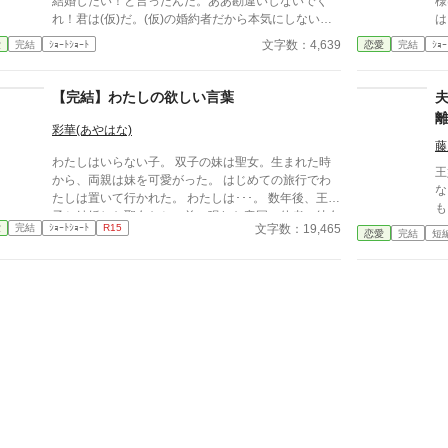
結婚したい！と言ったんだ。ああ勘違いしないでく
様
でしか会っていませんけれど、まさか私を忘れている
れ！君は(仮)だ。(仮)の婚約者だから本気にしないで
は
とかでは無いですよね！？
くれ。学園を卒業するまでには僕は愛する人を見付け
に
文字数：4,639
愛
完結
ｼｮｰﾄｼｮｰﾄ
恋愛
完結
ｼｮｰ
るつもりだよ」 そう笑顔で私に言ったのは第５王子
のフィリップ様だ。 末っ子なので兄王子4人と姉王女
に可愛がられ甘えん坊の駄目王子に育った。
【完結】わたしの欲しい言葉
彩華(あやはな)
藤
わたしはいらない子。 双子の妹は聖女。生まれた時
王
から、両親は妹を可愛がった。 はじめての旅行でわ
ない
たしは置いて行かれた。 わたしは･･･。 数年後、王太
も
子と結婚した聖女たちの前に現れた帝国の使者。彼女
か。 それなら、こちら
文字数：19,465
愛
完結
ｼｮｰﾄｼｮｰﾄ
R15
は一足の靴を彼らの前にさしだしたー。 ＊ドロッと
恋愛
完結
短
ね。 王妃の機嫌、侍女
しています。 念のためティッシュをご用意くださ
定
い。
す
は狂い
げ
王妃の
す