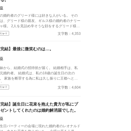
葵
の婚約者のグリード様には好きな人がいる。 その
は、グリード様の親友、ギルス様の婚約者のナリー
人を見詰め辛そうな顔をするグリード様を
は見ていた。
文字数：4,353
ﾄｼｮｰﾄ
【完結】最後に微笑むのは…。
葵
妹から、結婚式の招待状が届く。 結婚相手は、私
者。 結婚式は、私の18歳の誕生日の次の
に私は久し振りに王都へと向
う♪
文字数：4,604
ﾄｼｮｰﾄ
【完結】誕生日に花束を抱えた貴方が私にプ
レゼントしてくれたのは婚約解消届でした。
葵
生日パーティーの会場に現れた婚約者のレオナルド