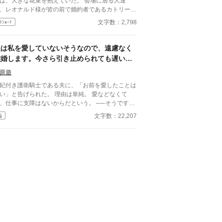
は、大きな花束を抱えていた。 会場に居る人達
、レオナルド様が皆の前で婚約者であるカトリーヌ
プレゼントするのだと思っていた。
文字数：2,798
ﾄｼｮｰﾄ
夫は私を愛していないそうなので、遠慮なく
離婚します。今さら引き止められても遅いで
す
原遊
妃付き護衛騎士である夫に、「お前を愛したことは
」と告げられた。 理由は単純。 愛などなくて
、仕事に支障はないからだという。 ──そうです
も遠慮する必要はありません
文字数：22,207
編
たちとの関係、贈り物の選
。 夫が「当然のように」こなしていたそれらは、
べて私が整えていたもの。 離婚後、少しずつ歯車
始める。 気づいたときにはもう遅い。 積み上
てきた信用は、静かに崩れていく。 一方で私は、
もとへ。 今さら引き止められても、遅いので
。