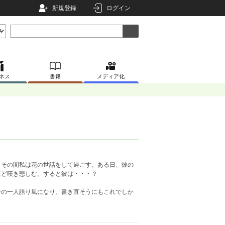
新規登録
ログイン
ネス
書籍
メディア化
、その間私は花の世話をして過ごす。ある日、彼の
ほど嘆き悲しむ。すると彼は・・・？
公の一人語り風になり、書き直そうにもこれでしか