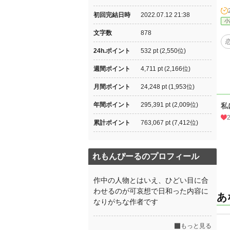
初回完結日時
2022.07.12 21:38
小
文字数
878
24h.ポイント
532 pt (2,550位)
週間ポイント
4,711 pt (2,166位)
月間ポイント
24,248 pt (1,953位)
年間ポイント
295,391 pt (2,009位)
私
累計ポイント
763,067 pt (7,412位)
れもんぴーるのプロフィール
作中の人物とはいえ、ひどい目に合
わせるのが可哀想で日和った内容に
あ
なりがちな作者です
もっと見る