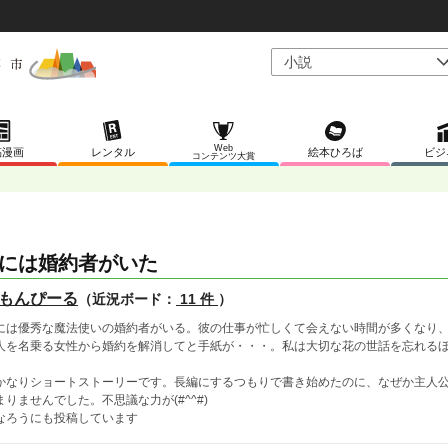
Web
稿漫画
レンタル
絵本ひろば
ビジ
コンテンツ大賞
には婚約者がいた
もんぴーる
（近況ボード：
11 件
）
には優秀な魔法使いの婚約者がいる。彼の仕事が忙しくて会えない時間が多くなり
人を名乗る女性から婚約を解消してと手紙が・・・。私は大切な花の世話を忘れる
かなりショートストーリーです。長編にするつもりで書き始めたのに、なぜか主人
まりませんでした。不思議な力が(#^^#)
なろうにも投稿しています