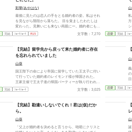
彩華(あやはな)
山
最後に見たのは恋人の手をとる婚約者の姿。私はそれ
私
を見ながら階段から落ちた。 目を覚ましたわたしは
方
変わった。見舞いにも来ない両親にー。婚約者にも
シャ様。 2
ー。わたしは私の為に彼らをやり込める。わたし
私
文字数：7,270
愛
完結
ｼｮｰﾄｼｮｰﾄ
R15
恋愛
完結
ｼｮｰ
は･･･私の為に、笑う。
【完結】留学先から戻って来た婚約者に存在
を忘れられていました
山
山葵
義
国王陛下の命により帝国に留学していた王太子に付い
の元婚約
て行っていた婚約者のレイモンド様が帰国された。
日。 家族を断罪する為
王家主催で王太子達の帰国パーティーが執り行われる
か
事が決まる。 レイモンド様の婚約者の私も勿論、従
恋愛
完結
ｼｮｰ
文字数：3,025
愛
完結
ｼｮｰﾄｼｮｰﾄ
兄にエスコートされ出席させて頂きますわ。 3年ぶり
に見るレイモンド様は、幼さもすっかり消え、美丈夫
になっておりました。 将来の宰相の座も約束されて
【完結】勘違いしないでくれ！君は(仮)だか
おり、婚約者の私も鼻高々ですわ！ 「レイモンド
ら。
様、お帰りなさいませ。留学中は、1度もお戻りにな
らず、便りも来ずで心配しておりましたのよ。元気そ
山葵
山
うで何よりで御座います」 ん？誰だっけ？みたいな
「父上が婚約者を決めると言うから、咄嗟にクリスと
誕
顔をレイモンド様がされている？ 婚約し顔を合わせ