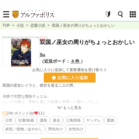
TOP
>
小説
>
恋愛小説
>
双国ノ巫女の周りがちょっとおかしい
恋愛
連載中
短編
R15
双国ノ巫女の周りがちょっとおかしい
Su
（近況ボード：
4 件
）
お気に入りに追加して更新通知を受け取ろう
お気に入り追加
双国の巫女レイラと、彼女を巡る二人の男。
冷静で完璧な護衛テュエル。
――その愛は、常軌を逸した執着と管理へと変わっていく。
本能と支配を体現する妖王シャガル。
24h.ポイント
0pt
112
――欲しいものは奪い、手元に置き続ける存在。
日常
狂愛/執着
護衛
過去
三角関係
ヤンデレ
重婚
妖怪／怪物／あやかし
男性向け
女性向け
そして、そのどちらにも愛されるレイラ。