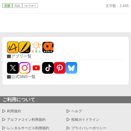
中庭でも図書館でも購買でも、なぜか行く先々でレイナルトと遭
文字数：2,445
恋愛
完結
ｼｮｰﾄｼｮｰﾄ
遇してしまう。 避けているはずなのに近づいてくる婚約者。そん
な彼には、アリアナを追いかける理由があるようで――。
アプリ一覧
公式SNS一覧
ご利用について
利用規約
ヘルプ
アルファコイン利用規約
投稿ガイドライン
レンタルサービス利用規約
プライバシーポリシー