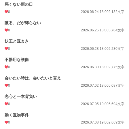
悪くない雨の日
0
2026.06.24 18:00
2,132文字
護る、だが縛らない
0
2026.06.26 18:00
5,784文字
妖王と豆まき
0
2026.06.28 18:00
2,230文字
不器用な護衛
0
2026.06.30 18:00
2,775文字
会いたい時は、会いたいと言え
0
2026.07.02 18:00
5,087文字
恋心と一本背負い
0
2026.07.05 19:00
5,694文字
動く置物事件
0
2026.07.08 19:00
2,669文字