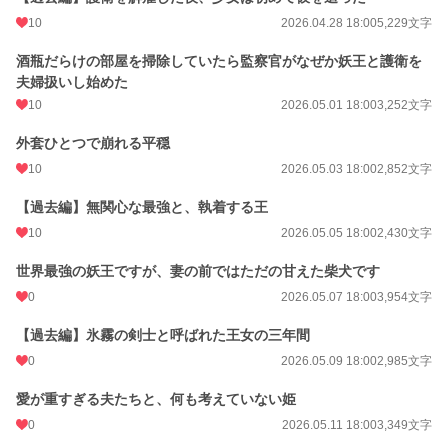
10
2026.04.28 18:00
5,229文字
月間ポイント
982 pt (24,371 位)
酒瓶だらけの部屋を掃除していたら監察官がなぜか妖王と護衛を
年間ポイント
8,615 pt (34,279 位)
夫婦扱いし始めた
累計ポイント
8,615 pt (102,976 位)
10
2026.05.01 18:00
3,252文字
外套ひとつで崩れる平穏
10
2026.05.03 18:00
2,852文字
【過去編】無関心な最強と、執着する王
10
2026.05.05 18:00
2,430文字
世界最強の妖王ですが、妻の前ではただの甘えた柴犬です
0
2026.05.07 18:00
3,954文字
【過去編】氷霧の剣士と呼ばれた王女の三年間
0
2026.05.09 18:00
2,985文字
愛が重すぎる夫たちと、何も考えていない姫
0
2026.05.11 18:00
3,349文字