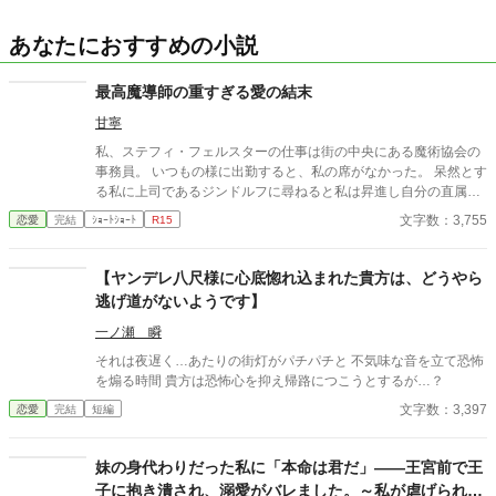
あなたにおすすめの小説
最高魔導師の重すぎる愛の結末
甘寧
私、ステフィ・フェルスターの仕事は街の中央にある魔術協会の
事務員。 いつもの様に出勤すると、私の席がなかった。 呆然とす
る私に上司であるジンドルフに尋ねると私は昇進し自分の直属の
部下になったと言う。 このジンドルフと言う男は、結婚したい男
文字数：3,755
恋愛
完結
ｼｮｰﾄｼｮｰﾄ
R15
不動のNO.1。 銀色の長髪を後ろに縛り、黒のローブを纏ったそ
の男は微笑むだけで女性を虜にするほど色気がある。 ジンドルフ
に会いたいが為に、用もないのに魔術協会に来る女性多数。 で
【ヤンデレ八尺様に心底惚れ込まれた貴方は、どうやら
も、皆は気づいて無いみたいだけど、あの男、なんか闇を秘めて
逃げ道がないようです】
いる気がする…… その感は残念ならが当たることになる。 何十年
にも渡りストーカーしていた最高魔導師と捕まってしまった可哀
一ノ瀬 瞬
想な部下のお話。
それは夜遅く…あたりの街灯がパチパチと 不気味な音を立て恐怖
を煽る時間 貴方は恐怖心を抑え帰路につこうとするが…？
文字数：3,397
恋愛
完結
短編
妹の身代わりだった私に「本命は君だ」――王宮前で王
子に抱き潰され、溺愛がバレました。～私が虐げられる