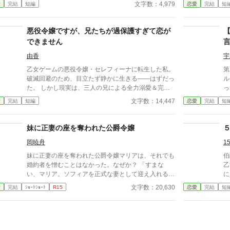
れた……はずだった。 だが翌朝、屋敷のバルコニー
ら
文字数：4,979
愛
完結
短編
恋愛
完結
短
の下に立っていたのは、断罪したはずの王太子。 花
束を抱え、「おはよう」と微笑む彼は、毎朝訪れるよ
うになり—— 「リリス、僕は君の全てが好きなん
悪役令嬢ですが、兄たちが過保護すぎて恋が
だ。」 そう語る彼は、狂愛をリリスに注ぎはじめ
できません
る。 婚約破棄×悪役令嬢×ヤンデレ王子による、 テン
プレから逸脱しまくるダークサイド・ラブコメディ！
由香
宇
乙女ゲームの悪役令嬢・セレフィーナに転生した私。
第
破滅回避のため、目立たず静かに生きる――はずだっ
ル
た。 しかし現実は、三人の兄による全力溺愛＆完全
った。 僕はこれ
監視生活。 外出には護衛、交友関係は管理制、笑顔
け
文字数：14,447
愛
完結
短編
恋愛
完結
短
すら規制対象！？ さらに兄の親友である最強騎士・
最後で
カインが護衛として加わり、 静かで誠実な優しさ
で
に、次第に心が揺れていく。 「恋をすると破滅す
妹に正妻の座を奪われた公爵令嬢
る」 そう信じて避けてきた想いの先で待っていたの
岡暁舟
1
は、 断罪も修羅場もない、安心で騒がしい未来だっ
た――。
妹に正妻の座を奪われた公爵令嬢マリアは、それでも
伯
婚約者を憎むことはなかった。なぜか？ 「すまな
乙
い、マリア。ソフィアを正式な妻として迎え入れるこ
に
とにしたんだ」 「どうぞどうぞ。私は何も気にしま
学
文字数：20,630
愛
完結
ｼｮｰﾄｼｮｰﾄ
R15
恋愛
完結
短
せんから……」 マリアは妹のソフィアを祝福した。
ら
だが当然、不気味な未来の陰が少しずつ歩み寄ってい
は
た。
い