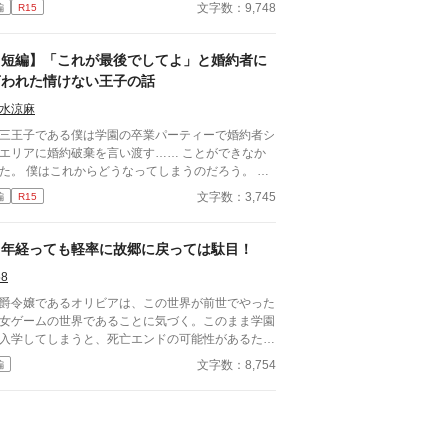
おう」と言われたジャンヌはどうするのか…
文字数：9,748
編
R15
【短編】「これが最後でしてよ」と婚約者に
言われた情けない王子の話
水涼麻
三王子である僕は学園の卒業パーティーで婚約者シ
エリアに婚約破棄を言い渡す…… ことができなか
からどうなってしまうのだろう。 助
を求めた僕にシルエリアはこう言った。 「これが
文字数：3,745
編
R15
してよ」 ４０００文字のショートストーリー
す。
５年経っても軽率に故郷に戻っては駄目！
58
爵令嬢であるオリビアは、この世界が前世でやった
女ゲームの世界であることに気づく。このまま学園
入学してしまうと、死亡エンドの可能性があるため
園に入学する前に家出することにした。婚約者もさ
文字数：8,754
編
っとスルーして、早や５年。結局誰ルートを主人公
選んだのかしらと軽率にも故郷に舞い戻ってしま
・・・ ２話完結を目指してます！