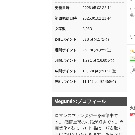
更新日時
2026.05.02 22:44
な
崇
初回完結日時
2026.05.02 22:44
—
文字数
8,083
な
24h.ポイント
328 pt (4,171位)
週間ポイント
281 pt (20,659位)
小
月間ポイント
1,881 pt (16,601位)
年間ポイント
10,970 pt (29,653位)
累計ポイント
11,146 pt (92,458位)
Megumiのプロフィール
火
ロマンスファンタジーを執筆中で
す。 感情重視のお話が好きです。※
商業化が決まった作品は、順次取り
下げさせていただきます。あらかじ