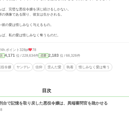
らば、完璧な悪役令嬢を演じ続けるしかない。
拝の偶像である限り、彼女は生かされる。
—彼の愛は惜しみなく与えるもの。
らば、私の愛は惜しみなく奪うものだ。
24h.ポイント
328pt
78
4,171
2,183
位 / 228,634件
位 / 66,326件
説
恋愛
悪役令嬢
ヤンデレ
信仰
歪んだ愛
執着
惜しみなく愛は奪う
目次
刑台で記憶を取り戻した悪役令嬢は、異端審問官を跪かせる
78