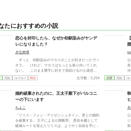
なたにおすすめの小説
恋心を封印したら、なぜか幼馴染みがヤンデ
レになりました？
夕立悠理
yo
ずっと、幼馴染みのマカリのことが好きだったヴィ
公
オラ。 けれど、マカリはちっとも振り向いてくれ
表
ない。 このまま勝手に好きで居続けるのも迷惑だ
冷
ろうと、ヴィオラは育った町をでる。 なんとか、
助け
文字数：5,254
愛
完結
ｼｮｰﾄｼｮｰﾄ
R15
恋愛
完結
ｼｮｰ
王都での仕事も見つけ、新しい生活は順風満帆──か
ー
と思いきや。 なんと、王都だけは死んでもいかな
ほ
いといっていたマカリが、ヴィオラを追ってき
て
婚約破棄されたのに、王太子殿下がバルコニ
て……。
ーの下にいます
ちよこ
犬
「リリス・フォン・アイゼンシュタイン。君との婚約
公
を破棄する」 王子による公開断罪。 悪役令嬢として
ジ
破滅ルートを迎えたリリスは、ようやく自由を手に入
第