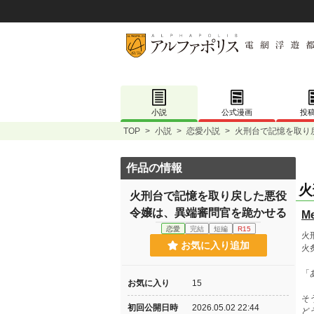
小説
公式漫画
投
TOP
>
小説
>
恋愛小説
>
火刑台で記憶を取り
作品の情報
火
火刑台で記憶を取り戻した悪役
令嬢は、異端審問官を跪かせる
M
恋愛
完結
短編
R15
火
お気に入り追加
火
「
お気に入り
15
そ
初回公開日時
2026.05.02 22:44
ど