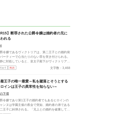
【R15】断罪された公爵令嬢は婚約者の兄に
囲われる
ri
爵令嬢であるヴィクトリアは、第二王子との婚約発
パーティーで心当たりのない罪を突き付けられる。
静に対処していると、皇太子殿下がヴィクトリアを
てくれて……？ ちょろインが好みのイケメンヒ
文字数：3,468
ﾄｼｮｰﾄ
R15
ローにデレデレする、サクッと読めちゃう3000字
どの小話です。ヒーローがちゃんとヤンデレになっ
いたらいいな。でも多分ぬるめのヤンデレ。
執着王子の唯一最愛～私を蹴落とそうとする
ヒロインは王子の異常性を知らない～
の下僕
爵令嬢であり第1王子の婚約者でもあるヒロインの
ャンヌは学園主催の夜会で突如、婚約者の弟である
二王子に糾弾される。「兄上との婚約を破棄しても