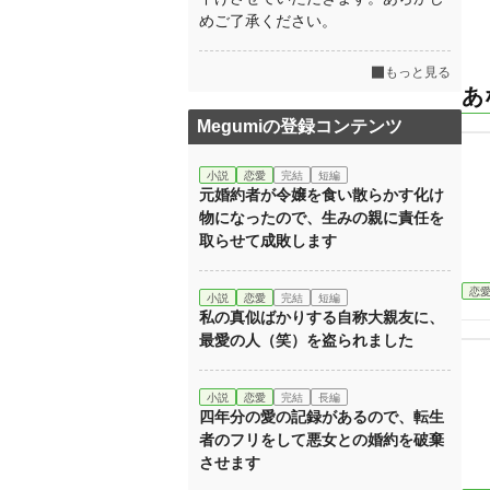
めご了承ください。
もっと見る
あ
Megumiの登録コンテンツ
小説
恋愛
完結
短編
元婚約者が令嬢を食い散らかす化け
物になったので、生みの親に責任を
取らせて成敗します
恋
小説
恋愛
完結
短編
私の真似ばかりする自称大親友に、
最愛の人（笑）を盗られました
小説
恋愛
完結
長編
四年分の愛の記録があるので、転生
者のフリをして悪女との婚約を破棄
させます