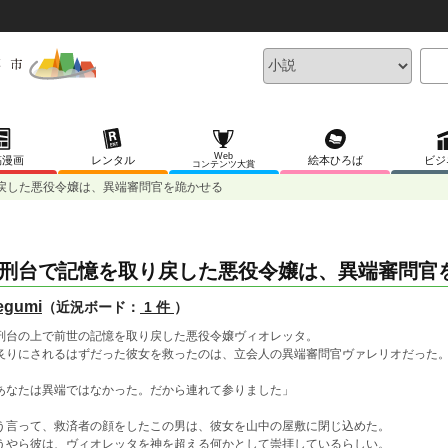
Web
稿漫画
レンタル
絵本ひろば
ビジ
コンテンツ大賞
戻した悪役令嬢は、異端審問官を跪かせる
刑台で記憶を取り戻した悪役令嬢は、異端審問官
egumi
（近況ボード：
1 件
）
刑台の上で前世の記憶を取り戻した悪役令嬢ヴィオレッタ。
炙りにされるはずだった彼女を救ったのは、立会人の異端審問官ヴァレリオだった
あなたは異端ではなかった。だから連れて参りました」
う言って、救済者の顔をしたこの男は、彼女を山中の屋敷に閉じ込めた。
うやら彼は、ヴィオレッタを神を超える何かとして崇拝しているらしい。