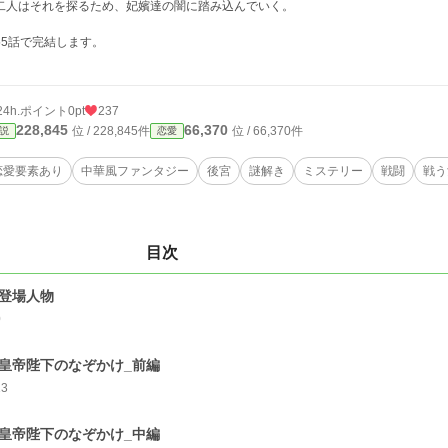
人はそれを探るため、妃嬪達の闇に踏み込んでいく。
5話で完結します。
24h.ポイント
0pt
237
228,845
66,370
位 / 228,845件
位 / 66,370件
説
恋愛
恋愛要素あり
中華風ファンタジー
後宮
謎解き
ミステリー
戦闘
戦う
目次
_登場人物
0
_皇帝陛下のなぞかけ_前編
13
_皇帝陛下のなぞかけ_中編