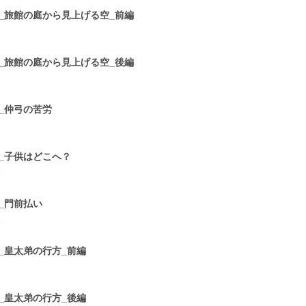
2_旅館の庭から見上げる空_前編
3
3_旅館の庭から見上げる空_後編
3
4_仲弓の苦労
1
5_子供はどこへ？
3
6_門前払い
3
7_皇太弟の行方_前編
2
8_皇太弟の行方_後編