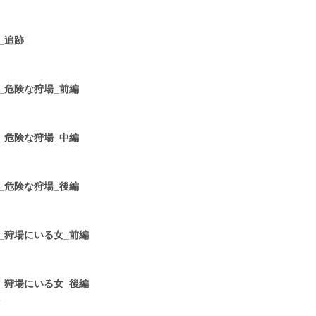
3
9_追跡
3
0_危険な狩場_前編
2
1_危険な狩場_中編
3
2_危険な狩場_後編
3
3_狩場にいる女_前編
2
4_狩場にいる女_後編
4