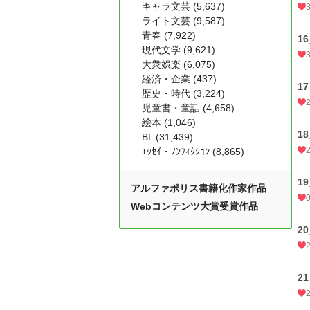
キャラ文芸 (5,637)
ライト文芸 (9,587)
青春 (7,922)
1
現代文学 (9,621)
大衆娯楽 (6,075)
経済・企業 (437)
1
歴史・時代 (3,224)
児童書・童話 (4,658)
絵本 (1,046)
1
BL (31,439)
ｴｯｾｲ・ﾉﾝﾌｨｸｼｮﾝ (8,865)
1
アルファポリス書籍化作家作品
Webコンテンツ大賞受賞作品
2
2