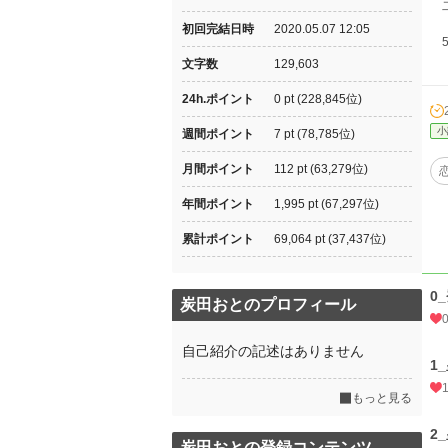
二
初回完結日時
2020.05.07 12:05
5
文字数
129,603
24h.ポイント
0 pt (228,845位)
小
週間ポイント
7 pt (78,785位)
月間ポイント
112 pt (63,279位)
年間ポイント
1,995 pt (67,297位)
累計ポイント
69,064 pt (37,437位)
0
炭田おとのプロフィール
自己紹介の記述はありません
1
もっと見る
2
炭田おとの登録コンテンツ