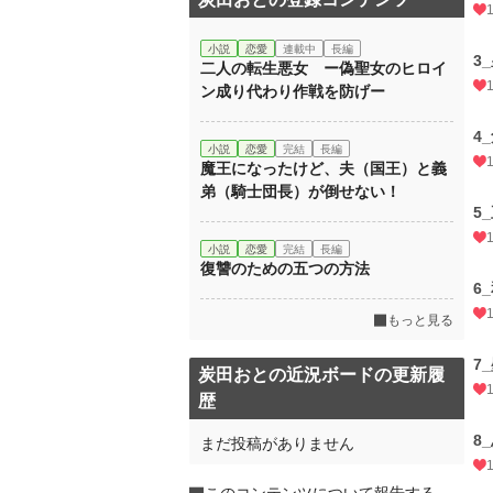
小説
恋愛
連載中
長編
3
二人の転生悪女 ー偽聖女のヒロイ
ン成り代わり作戦を防げー
4
小説
恋愛
完結
長編
魔王になったけど、夫（国王）と義
弟（騎士団長）が倒せない！
5
小説
恋愛
完結
長編
復讐のための五つの方法
6
もっと見る
7
炭田おとの近況ボードの更新履
歴
8
まだ投稿がありません