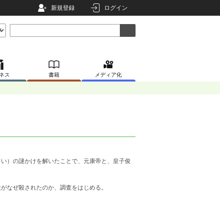
新規登録
ログイン
ネス
書籍
メディア化
い）の謎かけを解いたことで、元康帝と、皇子俊
がなぜ殺されたのか、調査をはじめる。