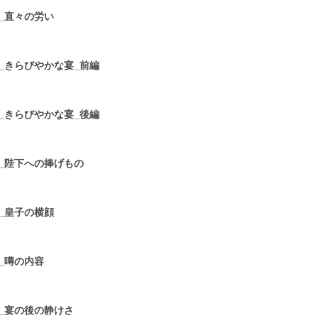
5_直々の労い
2
6_きらびやかな宴_前編
2
7_きらびやかな宴_後編
3
8_陛下への捧げもの
3
9_皇子の横顔
3
0_噂の内容
2
1_宴の後の静けさ