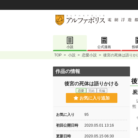
小説
公式漫画
投
TOP
>
小説
>
恋愛小説
>
後宮の死体は語りか
作品の情報
後
後宮の死体は語りかける
恋愛
完結
長編
炭
お気に入り追加
辺
煕
お気に入り
95
そ
初回公開日時
2020.05.01 13:16
壁
更新日時
2020.05.15 06:30