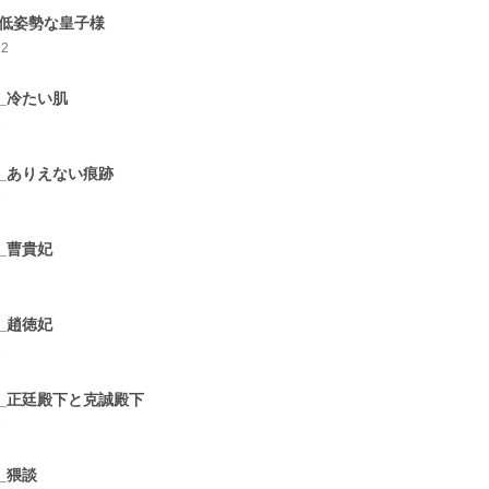
_低姿勢な皇子様
12
0_冷たい肌
3
1_ありえない痕跡
3
2_曹貴妃
2
3_趙徳妃
3
4_正廷殿下と克誠殿下
3
5_猥談