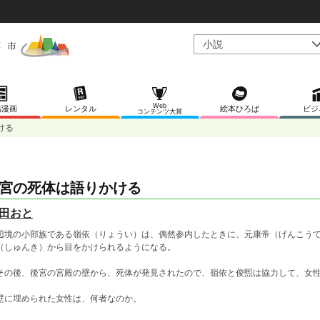
Web
稿漫画
レンタル
絵本ひろば
ビジ
コンテンツ大賞
ける
宮の死体は語りかける
田おと
境の小部族である嶺依（りょうい）は、偶然参内したときに、元康帝（げんこうて
（しゅんき）から目をかけられるようになる。
の後、後宮の宮殿の壁から、死体が発見されたので、嶺依と俊煕は協力して、女性
に埋められた女性は、何者なのか。