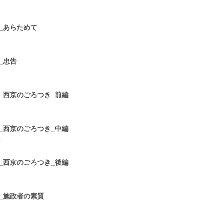
3
6_あらためて
3
7_忠告
2
8_西京のごろつき_前編
2
9_西京のごろつき_中編
0
0_西京のごろつき_後編
2
1_施政者の素質
2