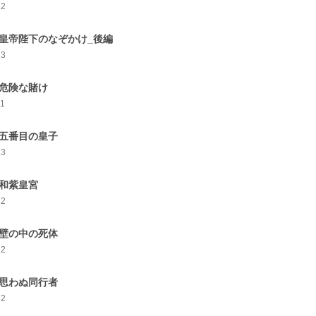
12
_皇帝陛下のなぞかけ_後編
13
_危険な賭け
11
_五番目の皇子
13
_和紫皇宮
12
_壁の中の死体
12
_思わぬ同行者
12